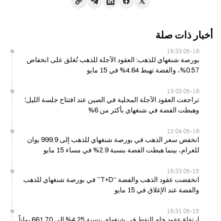
أخبار ذات صلة
05-16 18:33
بورصة شنغهاي للذهب: العقود الآجلة للذهب تُغلق على انخفاض
0.57%، والفضة تهبط 4.64% في 15 مايو
05-16 13:03
تراجعت العقود الآجلة المحلية في الصين عند افتتاح جلسة الليل؛
وهبطت الفضة في شنغهاي بأكثر من 6%
05-16 12:04
انخفض سعر الذهب في بورصة شنغهاي للذهب إلى 999.9 يوان
للغرام، بينما هبطت الفضة بنسبة 2.9% في مساء 15 مايو
05-15 18:33
انخفضت عقود الذهب والفضة “T+D” في بورصة شنغهاي للذهب
والفضة عند الإغلاق في 15 مايو
05-15 18:31
ارتفاع عقود خام النفط في شنغهاي بنسبة 4.25% إلى 661.70 يواناً