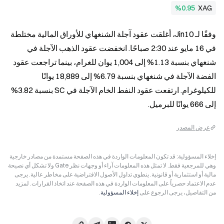
%0.95
XAG
وفقًا لـ Jin10، أغلقت عقود آجلة الشنغهاي للأوراق المالية مختلطة 
في 16 مايو عند 2:30 صباحًا. انخفضت عقود الذهب الآجلة في 
شنغهاي بنسبة 1.13% إلى 1,004 يوان للغرام، بينما تراجعت عقود 
الفضة الآجلة في شنغهاي بنسبة 6.79% إلى 18,889 يوانًا 
للكيلوغرام. ارتفعت عقود النفط الخام الآجلة في SC بنسبة 3.82% 
إلى 666 يوانًا للبرميل.
عرض المصدر
إخلاء المسؤولية: قد تكون المعلومات الواردة في هذه الصفحة مستمدة من مصادر خارجية
وهي للمرجعية فقط. لا تمثل هذه المعلومات آراء أو وجهات نظر Gate ولا تشكل أي نصيحة
مالية أو استثمارية أو قانونية. ينطوي تداول الأصول الافتراضية على مخاطر عالية. يرجى
عدم الاعتماد حصرياً على المعلومات الواردة في هذه الصفحة عند اتخاذ القرارات. لمزيد
من التفاصيل، يرجى الرجوع على
إخلاء المسؤولية
.