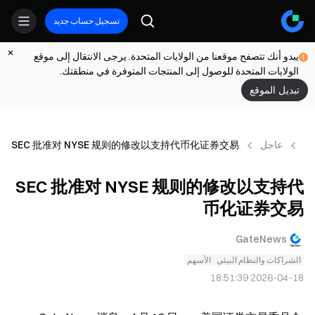
تسجيل حساب جديد
يبدو أنك تتصفح موقعنا من الولايات المتحدة. يرجى الانتقال إلى موقع
الولايات المتحدة للوصول إلى المنتجات المتوفرة في منطقتك.
تبديل الموقع
ار
عاجل
SEC 批准对 NYSE 规则的修改以支持代币化证券交易
SEC 批准对 NYSE 规则的修改以支持代
币化证券交易
GateNews
الشراكات والنظام البيئي
الأسهم
2026-04-18 18:51:39