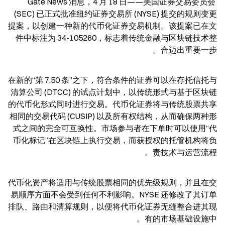
Gate News 消息，4 月 18 日——美国证券交易委员会 
(SEC) 已正式批准纽约证券交易所 (NYSE) 提交的规则变更
提案，以创建一种新的代币化证券交易机制。该提案已在文
件中标注为 34-105260，标志着传统金融与区块链技术整
合迈出重要一步。
在新的“第 7.50 条”之下，符合条件的证券可以在存托信托与
清算公司 (DTCC) 的试点计划中，以传统形式与基于区块链
的代币化形式同时进行交易。代币化证券将与传统股票共享
相同的交易代码 (CUSIP) 以及所有权结构，从而确保两种形
式之间的完全可互换性。市场参与者在下单时可以使用“代
币化标记”在区块链上执行交易，而获授权的托管机构将负
责技术与运营流程。
代币化资产将适用与传统股票相同的优先级规则，并且在交
易顺序方面不会受到任何不利影响。NYSE 还修改了其订单
排队、路由和清算规则，以便将代币化证券无缝整合进其现
有的市场基础设施中。