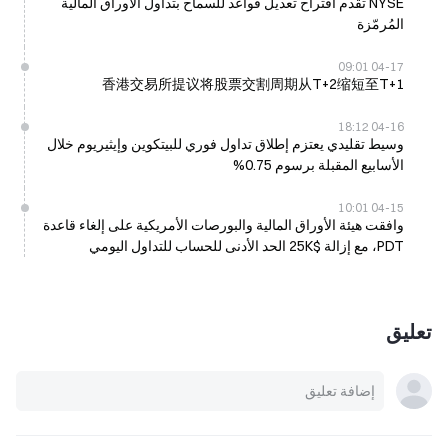
NYSE تقدم اقتراح تعديل قواعد للسماح بتداول الأوراق المالية
المُرمّزة
04-17 09:01
香港交易所提议将股票交割周期从T+2缩短至T+1
04-16 18:12
وسيط تقليدي يعتزم إطلاق تداول فوري للبيتكوين وإيثيريوم خلال
الأسابيع المقبلة برسوم 0.75%
04-15 10:01
وافقت هيئة الأوراق المالية والبورصات الأمريكية على إلغاء قاعدة
PDT، مع إزالة $25K الحد الأدنى للحساب للتداول اليومي
تعليق