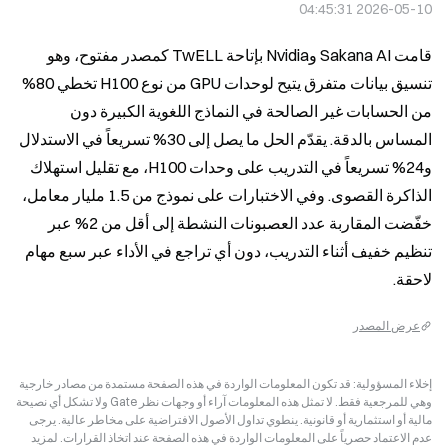
2026-05-10 04:45:31
قامت Sakana AI وNvidia بإتاحة TwELL كمصدر مفتوح، وهو 
تنسيق بيانات متفرق يتيح لوحدات GPU من نوع H100 تخطي 80% 
من الحسابات غير الصالحة في النماذج اللغوية الكبيرة دون 
المساس بالدقة. يقدّم الحل ما يصل إلى 30% تسريعاً في الاستدلال 
و24% تسريعاً في التدريب على وحدات H100، مع تقليل استهلاك 
الذاكرة القصوى. وفي الاختبارات على نموذج من 1.5 مليار معامل، 
خفّضت المقاربة عدد العصبونات النشطة إلى أقل من 2% عبر 
تنظيم خفيف أثناء التدريب، دون أي تراجع في الأداء عبر سبع مهام 
لاحقة.
عرض المصدر
إخلاء المسؤولية: قد تكون المعلومات الواردة في هذه الصفحة مستمدة من مصادر خارجية
وهي للمرجعية فقط. لا تمثل هذه المعلومات آراء أو وجهات نظر Gate ولا تشكل أي نصيحة
مالية أو استثمارية أو قانونية. ينطوي تداول الأصول الافتراضية على مخاطر عالية. يرجى
عدم الاعتماد حصرياً على المعلومات الواردة في هذه الصفحة عند اتخاذ القرارات. لمزيد