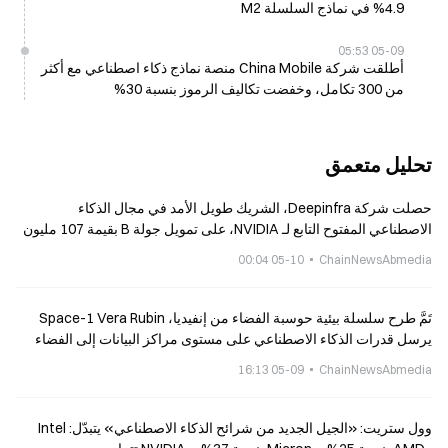
4.9% في نماذج السلسلة M2
05-09 05:53
أطلقت شركة China Mobile منصة نماذج ذكاء اصطناعي مع أكثر
من 300 تكامل، وخفضت تكاليف الرموز بنسبة 30%
تحليل متعمق
حصلت شركة Deepinfra، الشريك طويل الأمد في مجال الذكاء
الاصطناعي المفتوح التابع لـ NVIDIA، على تمويل جولة B بقيمة 107 مليون
دولار، بهدف إنشاء «مصنع رموز».
05-10 00:04
ChainNewsAbmedia
تَمَّ طرح سلسلة بيئية حوسبة الفضاء من إنفيديا، Space-1 Vera Rubin
يرسل قدرات الذكاء الاصطناعي على مستوى مراكز البيانات إلى الفضاء
05-09 16:13
ChainNewsAbmedia
وول ستريت: «الجيل الجديد من شرائح الذكاء الاصطناعي» يتبدّل: Intel