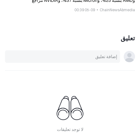
وAMD بنسبة 25%، وMicron بنسبة 37%، وNVIDIA تتراجع
05-09 00:39
ChainNewsAbmedia
تعليق
لا توجد تعليقات