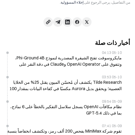
من التفاصيل، يرجى الرجوع على
إخلاء المسؤولية
.
أخبار ذات صلة
05-10 04:13
مايكروسوفت تفتح الشيفرة المصدرية لنموذج Phi-Ground 4B،
وتتفوق على OpenAI Operator وClaude في دقة النقر على
الشاشة
05-10 03:53
Tilde Research يكتشف أن مُحسّن الميون يقتل 25% من الخلايا
العصبية؛ ويحقق بديل Aurora مكسبًا في كفاءة البيانات بمقدار 100
ضعف
05-09 09:54
نظام مكافآت OpenAI يسجل سلاسل التفكير بالخطأ على 6 نماذج،
بما في ذلك GPT-5.4
05-09 07:41
تقوم شركة MiniMax بفحص 200 ألف رمز، وتكتشف انخفاضاً بنسبة