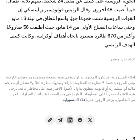
الجوية الروسية على كييف عن مقتل 24 شخصًا، بينهم ثلاثة أطفال، 
فيما أُصيب 48 آخرون. وقال الرئيس فولوديمير زيلينسكي إن 
القوات الروسية شنت هجومًا جويًا واسع النطاق في ليلة 13 مايو 
وحتى ساعات الصباح الأولى من 14 مايو، حيث أطلقت 56 صاروخًا 
وأكثر من 670 طائرة مسيرة باتجاه أهداف أوكرانية، وكانت كييف 
الهدف الرئيسي.
عرض المصدر
إخلاء المسؤولية: قد تكون المعلومات الواردة في هذه الصفحة مستمدة من مصادر خارجية
وهي للمرجعية فقط. لا تمثل هذه المعلومات آراء أو وجهات نظر Gate ولا تشكل أي نصيحة
مالية أو استثمارية أو قانونية. ينطوي تداول الأصول الافتراضية على مخاطر عالية. يرجى
عدم الاعتماد حصرياً على المعلومات الواردة في هذه الصفحة عند اتخاذ القرارات. لمزيد
من التفاصيل، يرجى الرجوع على
إخلاء المسؤولية
.