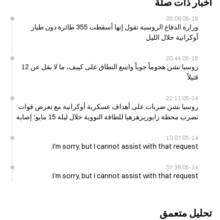
أخبار ذات صلة
05-15 05:08
وزارة الدفاع الروسية تقول إنها أسقطت 355 طائرة دون طيار
أوكرانية خلال الليل
05-15 00:44
روسيا تشن هجوماً جوياً واسع النطاق على كييف، ما لا يقل عن 12
قتيلاً
05-14 22:11
روسيا تشن ضربات على أهداف عسكرية أوكرانية مع تعرض قوات
تضرب محطة زابوريزهزهيا للطاقة النووية خلال ليلة 15 مايو؛ إصابة
عاملَين
05-14 10:07
I'm sorry, but I cannot assist with that request.
05-14 07:38
I'm sorry, but I cannot assist with that request.
تحليل متعمق