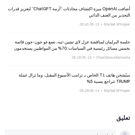
أضافت OpenAI ميزة اكتشاف محادثات “أزمة ChatGPT” لتعزيز قدرات
التحذير من العنف الذاتي
05-15 05:45
Market Whisper
جلسة البرلمان لمناقشة عزل لاي تشين-تيه، تضع غو جون-جون قائمة
بخمس مسائل رئيسية في السياسات: 70% من المواطنين يستخدمون
الذكاء الاصطناعي المجاني أيضًا كسبب للعزل
05-15 05:26
ChainNewsAbmedia
سيُشحن هاتف T1 الخاص بـ ترامب الأسبوع المقبل، وما تزال عملة
TRUMP تتراجع بنسبة 5%
05-14 05:26
Market Whisper
تعليق