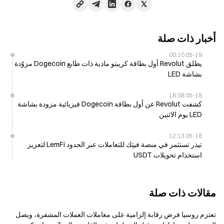
أخبار ذات صلة
05-19 00:10
يطلق Revolut أول بطاقة كريبتو مادية ذات طابع Dogecoin مزوّدة
بشاشة LED
05-18 18:08
كشفت Revolut عن أول بطاقة Dogecoin فيزيائية مزودة بشاشة
LED يوم الاثنين
05-18 12:13
تيذر تستثمر في منصة فيتِك للتعاملات عبر الحدود LemFi لتعزيز
استخدام تحويلات USDT
مقالات ذات صلة
تعتزم روسيا فرض رقابة إلزامية على معاملات العملات المشفرة، ويصل