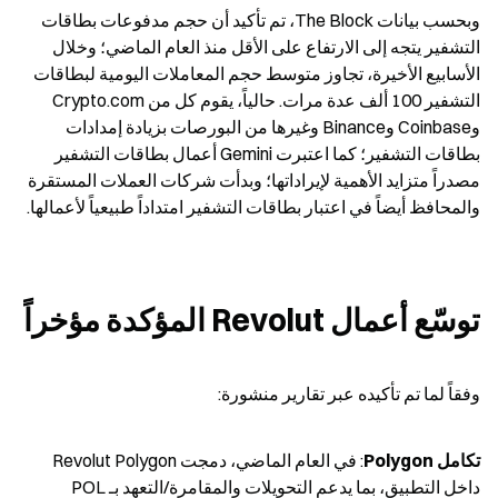
وبحسب بيانات The Block، تم تأكيد أن حجم مدفوعات بطاقات 
التشفير يتجه إلى الارتفاع على الأقل منذ العام الماضي؛ وخلال 
الأسابيع الأخيرة، تجاوز متوسط حجم المعاملات اليومية لبطاقات 
التشفير 100 ألف عدة مرات. حالياً، يقوم كل من Crypto.com 
وCoinbase وBinance وغيرها من البورصات بزيادة إمدادات 
بطاقات التشفير؛ كما اعتبرت Gemini أعمال بطاقات التشفير 
مصدراً متزايد الأهمية لإيراداتها؛ وبدأت شركات العملات المستقرة 
والمحافظ أيضاً في اعتبار بطاقات التشفير امتداداً طبيعياً لأعمالها.
توسّع أعمال Revolut المؤكدة مؤخراً
وفقاً لما تم تأكيده عبر تقارير منشورة:
تكامل Polygon
: في العام الماضي، دمجت Revolut Polygon 
داخل التطبيق، بما يدعم التحويلات والمقامرة/التعهد بـ POL 