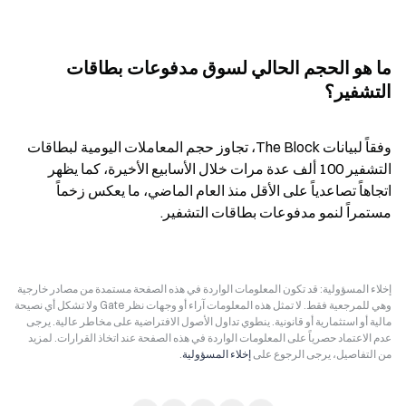
ما هو الحجم الحالي لسوق مدفوعات بطاقات 
التشفير؟
وفقاً لبيانات The Block، تجاوز حجم المعاملات اليومية لبطاقات 
التشفير 100 ألف عدة مرات خلال الأسابيع الأخيرة، كما يظهر 
اتجاهاً تصاعدياً على الأقل منذ العام الماضي، ما يعكس زخماً 
مستمراً لنمو مدفوعات بطاقات التشفير.
إخلاء المسؤولية: قد تكون المعلومات الواردة في هذه الصفحة مستمدة من مصادر خارجية
وهي للمرجعية فقط. لا تمثل هذه المعلومات آراء أو وجهات نظر Gate ولا تشكل أي نصيحة
مالية أو استثمارية أو قانونية. ينطوي تداول الأصول الافتراضية على مخاطر عالية. يرجى
عدم الاعتماد حصرياً على المعلومات الواردة في هذه الصفحة عند اتخاذ القرارات. لمزيد
من التفاصيل، يرجى الرجوع على
إخلاء المسؤولية
.