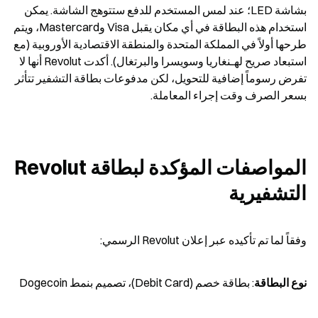
بشاشة LED؛ عند لمس المستخدم للدفع ستتوهج الشاشة. يمكن 
استخدام هذه البطاقة في أي مكان يقبل Visa وMastercard، ويتم 
طرحها أولاً في المملكة المتحدة والمنطقة الاقتصادية الأوروبية (مع 
استبعاد صريح لهـنغاريا وسويسرا والبرتغال). أكدت Revolut أنها لا 
تفرض رسوماً إضافية للتحويل، لكن مدفوعات بطاقة التشفير تتأثر 
بسعر الصرف وقت إجراء المعاملة.
المواصفات المؤكدة لبطاقة Revolut 
التشفيرية
وفقاً لما تم تأكيده عبر إعلان Revolut الرسمي:
نوع البطاقة
: بطاقة خصم (Debit Card)، تصميم بنمط Dogecoin