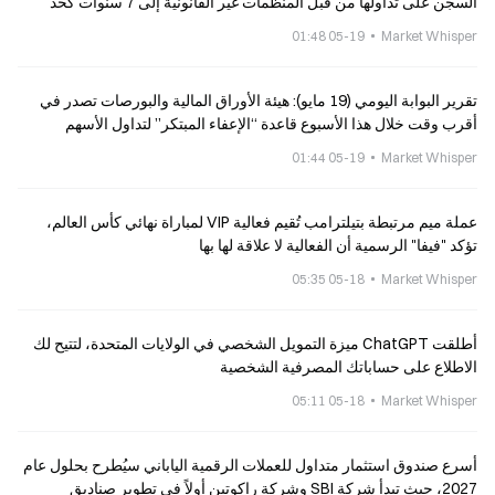
السجن على تداولها من قبل المنظمات غير القانونية إلى 7 سنوات كحد
أقصى
05-19 01:48
Market Whisper
تقرير البوابة اليومي (19 مايو): هيئة الأوراق المالية والبورصات تصدر في
أقرب وقت خلال هذا الأسبوع قاعدة “الإعفاء المبتكر” لتداول الأسهم
المرمّزة؛ اختراق يستهدف بروتوكول Echo Protocl
05-19 01:44
Market Whisper
عملة ميم مرتبطة بتيلترامب تُقيم فعالية VIP لمباراة نهائي كأس العالم،
تؤكد "فيفا" الرسمية أن الفعالية لا علاقة لها بها
05-18 05:35
Market Whisper
أطلقت ChatGPT ميزة التمويل الشخصي في الولايات المتحدة، لتتيح لك
الاطلاع على حساباتك المصرفية الشخصية
05-18 05:11
Market Whisper
أسرع صندوق استثمار متداول للعملات الرقمية الياباني سيُطرح بحلول عام
2027، حيث تبدأ شركة SBI وشركة راكوتين أولاً في تطوير صناديق