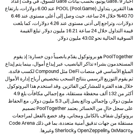
أخبار Gate، 9 يونيو، بحسب بيانات Gate للسوق، في وقت إعداد 
هذا التقرير، يتداول POOL (Pool.Game) عند 6.00 دولارات، بارتفاع 
40.70% خلال 24 ساعة، حيث وصل إلى أعلى مستوى عند 6.46 
دولارات، وتراجع إلى أدنى مستوى عند 4.26 دولارات، كما بلغت 
قيمة التداول خلال 24 ساعة 16.21 مليون دولار. تبلغ القيمة 
السوقية الحالية نحو 43.02 مليون دولار.
PoolTogether هو بروتوكول يقدّم يانصيباً دون خسارة؛ إذ يقوم 
المستخدمون بشراء تذاكر اليانصيب عبر إيداع أموال، بينما يتم إيداع 
المبلغ الأساسي في منصات DeFi مثل Compound لكسب فائدة، 
ثم يقوم التوزيع الرسمي بنتائج السحب بتخصيص أرباح إدارة الأموال 
خلال هذه الفترة للمشاركين الفائزين. وقد استخدم هذا البروتوكول 
أكثر من 132 ألف محفظة مستقلة، مع إجمالي مكافآت بلغ 4.9 
مليون دولار، وإجمالي ودائع يصل إلى 5.3 مليون دولار، مع الحفاظ 
على سجل خالٍ من الخسائر. يعتمد PoolTogether تصميم 
بروتوكول شفاف بالكامل ومجاني، وقد خضع بالفعل لمراجعات 
مستقلة من جهات تدقيق أمنية متعددة، بما في ذلك Code Arena 
و0xMacro وOpenZeppelin وSherlock وغيرها.