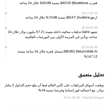
قفزت MOVE (BlueMove) بنسبة 50.88% خلال 24 ساعة
06-08 03:47
ارتفع BEAT (Audiera) بنسبة 70.68% خلال 24 ساعة
06-08 03:09
تشهد Gate تدفقات صافية داخلة بقيمة 57.21 مليون دولار خلال 24
ساعة، وتأتي في المرتبة الأولى بين البورصات العالمية
06-08 03:09
NEURO (NeuroWeb.AI) يسجل قفزة خلال 24 ساعة بنسبة
147.12%
تحليل متعمق
توقعت أسواق المراهنات على كأس العالم فيفا أن يبلغ حجم التداول 2 مليار
دولار، مع احتمالية فوز إسبانيا وفرنسا بنسبة 16%
06-09 03:31
Market Whisper