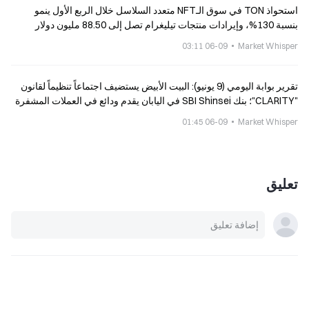
استحواذ TON في سوق الـNFT متعدد السلاسل خلال الربع الأول ينمو
بنسبة 130%، وإيرادات منتجات تيليغرام تصل إلى 88.50 مليون دولار
06-09 03:11
Market Whisper
تقرير بوابة اليومي (9 يونيو): البيت الأبيض يستضيف اجتماعاً تنظيماً لقانون
"CLARITY"؛ بنك SBI Shinsei في اليابان يقدم ودائع في العملات المشفرة
06-09 01:45
Market Whisper
تعليق