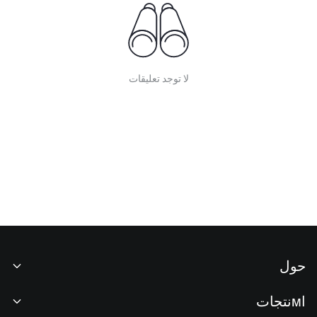
لا توجد تعليقات
حول
نبذة عنا
اмنتجات
فرص عمل