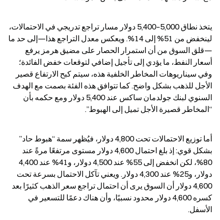
يتخذ نطاق 5,000–5,400 دولار مسار تراجع تدريجي في الاحتمالات، 
لينخفض من 51% إلى 14%. ويعكس معدل التراجع هذا—إلى حد ما
—قلق السوق من أن استمرار الحصار على مضيق هرمز يرفع 
أسعار النفط، ما يؤدي إلى تأجيل إضافي لتوقعات خفض الفائدة؛ 
وفي سيناريوهات المخاطر الخلفية هذه، سيتم كبح الارتفاع قصير 
الأجل للذهب بشكل واضح. كما تتوافق هذه الفئة بصمت مع الهدف 
السنوي لبنك جولدمان ساكس عند 5,400 دولار ومع حكمه بأن 
“المخاطر قصيرة الأجل تميل إلى الهبوط”.
أما توزيع الاحتمالات تحت 4,800 دولار، فيُظهر سمة “هبوط حاد” 
بشكل قوي: إذ بلغ احتمال 4,600 دولار مستوى مرتفعًا مرةً عند 
80%، لكن انخفض إلى 55% عند 4,500 دولار، و41% عند 4,400 
دولار، و25% عند 4,300 دولار. ويعني تآكل الاحتمال بسرعة تحت 
4,600 دولار أن السوق يرى أن احتمال تراجع سعر الذهب كثيرًا بعد 
كسره 4,600 دولار محدود نسبيًا، وأن هناك دعمًا للتسعير في 
الأسفل.