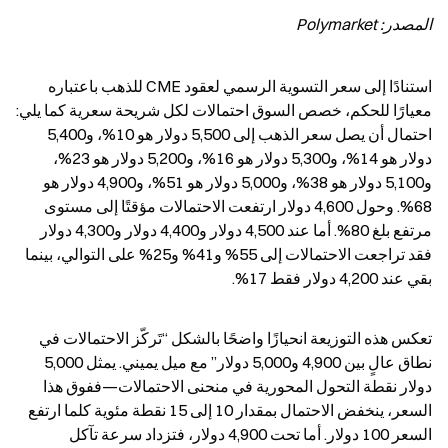
المصدر: Polymarket
استنادًا إلى سعر التسوية الرسمي لعقود CME للذهب باعتباره 
معيارًا للحكم، خصص السوق احتمالات لكل شريحة سعرية كما يلي: 
احتمال أن يصل سعر الذهب إلى 5,500 دولار هو 10%، و5,400 
دولار هو 14%، و5,300 دولار هو 16%، و5,200 دولار هو 23%، 
و5,100 دولار هو 38%، و5,000 دولار هو 51%، و4,900 دولار هو 
68%. وحول 4,600 دولار ارتفعت الاحتمالات مؤقتًا إلى مستوى 
مرتفع بلغ 80%. أما عند 4,500 دولار و4,400 دولار و4,300 دولار 
فقد تراجعت الاحتمالات إلى 55% و41% و25% على التوالي، بينما 
بقي عند 4,200 دولار فقط 17%.
تعكس هذه التوزيعة انحيازًا واضحًا بالشكل “تَركّز الاحتمالات في 
نطاق عالٍ بين 4,900 و5,000 دولار” مع ميل يميني. يمثل 5,000 
دولار نقطة التحول المحورية في منحنى الاحتمالات—ففوق هذا 
السعر، ينخفض الاحتمال بمقدار 10 إلى 15 نقطة مئوية كلما ارتفع 
السعر 100 دولار. أما تحت 4,900 دولار، فتزداد سرعة تآكل 