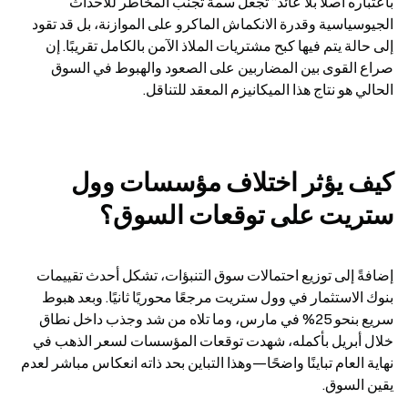
باعتباره أصلًا بلا عائد” تجعل سمة تجنب المخاطر للأحداث 
الجيوسياسية وقدرة الانكماش الماكرو على الموازنة، بل قد تقود 
إلى حالة يتم فيها كبح مشتريات الملاذ الآمن بالكامل تقريبًا. إن 
صراع القوى بين المضاربين على الصعود والهبوط في السوق 
الحالي هو نتاج هذا الميكانيزم المعقد للتناقل.
كيف يؤثر اختلاف مؤسسات وول 
ستريت على توقعات السوق؟
إضافةً إلى توزيع احتمالات سوق التنبؤات، تشكل أحدث تقييمات 
بنوك الاستثمار في وول ستريت مرجعًا محوريًا ثانيًا. وبعد هبوط 
سريع بنحو 25% في مارس، وما تلاه من شد وجذب داخل نطاق 
خلال أبريل بأكمله، شهدت توقعات المؤسسات لسعر الذهب في 
نهاية العام تباينًا واضحًا—وهذا التباين بحد ذاته انعكاس مباشر لعدم 
يقين السوق.