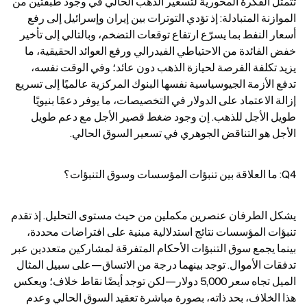
تتمثل الفكرة المحورية لتسعير الذهب الحالي في وجود طبقتين من 
الموازنة المتبادلة: إذ تؤدي التوترات بين إيران وإسرائيل إلى رفع 
أسعار النفط بما يسرّع ارتفاع توقعات التضخم، وبالتالي إلى تأخير 
خفض الفائدة من الاحتياطي الفيدرالي ورفع العوائد الحقيقية، ما 
يزيد تكلفة الفرصة لحيازة الذهب دون عائد؛ وفي الوقت نفسه، 
تدفع الأزمة الجيوسياسية نفسها البنوك المركزية عالميًا إلى تسريع 
إزالة الاعتماد على الدولار في التخصيصات، ما يوفر دعمًا بنيويًا 
طويل الأجل للذهب. إن وجود ضغط قصير الأجل مع دعم طويل 
الأجل هو التناقض الجوهري في تسعير السوق الحالي.
Q4: ما العلاقة بين تنبؤات المؤسسات وسوق التنبؤات؟
يشكل الطرفان عنصرين مكملين من حيث مستوى التحليل. إذ تقدم 
تنبؤات المؤسسات نتائج استدلالية مبنية على افتراضات محددة، 
بينما يجمع سوق التنبؤات الأحكام المتفرقة لمشاركين متعددين عبر 
تدفقات الأموال. توجد بينهما درجة من الاتساق—على سبيل المثال 
الميل تجاه سعر 5,000 دولار—لكن توجد أيضًا نقاط خلاف؛ ويعكس 
هذا الخلاف، بحد ذاته، بصورة مباشرة تعقيد السوق الحالي وعدم 