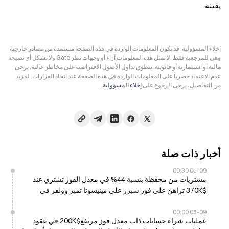
يقينه.
إخلاء المسؤولية: قد تكون المعلومات الواردة في هذه الصفحة مستمدة من مصادر خارجية
وهي للمرجعية فقط. لا تمثل هذه المعلومات آراء أو وجهات نظر Gate ولا تشكل أي نصيحة
مالية أو استثمارية أو قانونية. ينطوي تداول الأصول الافتراضية على مخاطر عالية. يرجى
عدم الاعتماد حصرياً على المعلومات الواردة في هذه الصفحة عند اتخاذ القرارات. لمزيد
من التفاصيل، يرجى الرجوع على
إخلاء المسؤولية
.
أخبار ذات صلة
05-09 00:30
مشتريات من محفظة بنسبة 44% في معدل الفوز تشتري عند
$370K تراهن على فوز سبرز على مينيسوتا تمبر وولفز في
Polymarket، بربح قدره 11 ألف دولار
05-09 00:00
عمليات شراء حسابات ذات معدل فوز مرتفع$200K في عقود