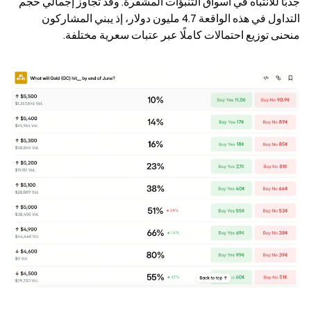
جذبًا للانتباه في أسواق التنبؤات المشفرة. وقد تجاوز إجمالي حجم 
التداول في هذه الواقعة 4.7 مليون دولار، إذ يبني المشاركون 
منحنى توزيع احتمالات كاملًا عبر عتبات سعرية مختلفة.