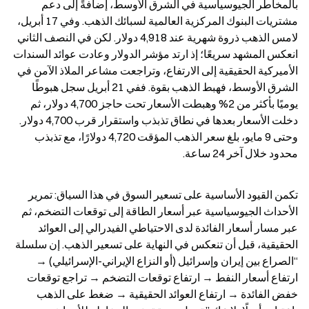
بالمخاطر الجيوسياسية في الشرق الأوسط، إضافةً إلى دعم 
مشتريات البنوك المركزية العالمية لسبائك الذهب. وفي 17 أبريل، 
لامس الذهب ذروة شهرية عند 4,918 دولار. لكن في النصف الثاني 
انعكس المشهد سريعًا؛ إذ ارتد مؤشر الدولار وعادت عوائد السندات 
الأميركية الحقيقية إلى الارتفاع، وتراجعت مشاعر الملاذ الآمن في 
الشرق الأوسط، فهبط الذهب بقوة. ففي 21 أبريل سجل هبوطًا 
يوميًا بأكثر من 2% وهبطت الأسعار تحت حاجز 4,700 دولار، ثم 
دخلت الأسعار بعدها في نطاق تذبذب واستقرار قرب 4,700 دولار. 
وحتى 9 مايو، بلغ سعر الذهب المؤقت 4,720 دولارًا، مع تذبذب 
محدود خلال آخر 24 ساعة.
تكمن القيود الأساسية على تسعير السوق في هذا السياق: تمرير 
الأحداث الجيوسياسية عبر أسعار الطاقة إلى توقعات التضخم، ثم 
عبر مسار أسعار الفائدة لدى الاحتياطي الفيدرالي إلى العوائد 
الحقيقية، قبل أن تنعكس في النهاية على تسعير الذهب. إن سلسلة 
“الصراع بين إيران وإسرائيل (أو النزاع الإيراني-الإسرائيلي) → 
ارتفاع أسعار النفط → ارتفاع توقعات التضخم → تراجع توقعات 
خفض الفائدة → ارتفاع العوائد الحقيقية → ضغط على الذهب 