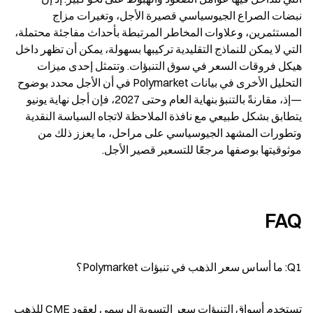
نبضات الصراع الجيوسياسي قصيرة الأجل، وتغيرات مزاج 
المستثمرين، وعلاوات المخاطر المرتبطة بأحداث مفاجئة محتملة، 
التي لا يمكن للنماذج التقليدية تركيبها بسهولة، يمكن أن تظهر داخل 
هيكل فروقات السعر في سوق التنبؤات. وتتمثل إحدى ميزات 
التحليل الأخرى في بيانات Polymarket في أن الأجل محدد بوضوح
—إذ، مقارنةً بالتنبؤ بنهاية العام وحتى 2027، فإن أجل نهاية يونيو 
يتطابق بشكل طبيعي مع نافذة الملاحظة لاتجاه السياسة النقدية 
وتطورات المشهد الجيوسياسي على مراحل، ما يعزز ذلك من 
موثوقيتها بوصفها مرجعًا للتسعير قصير الأجل.
FAQ
Q1: ما أساس سعر الذهب في تنبؤات Polymarket؟
تستخدم أسواق التنبؤات سعر التسوية الرسمي لعقود CME للذهب 