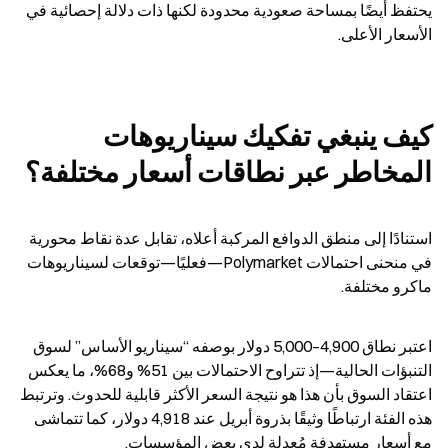
يحتفظ أيضًا بمساحة صعودية محدودة لكنها ذات دلالة إحصائية في 
الأسعار الأعلى.
كيف ينبغي تفكيك سيناريوهات 
المخاطر عبر نطاقات أسعار مختلفة؟
استنادًا إلى منطق الدوافع المركبة أعلاه، تقابل عدة نقاط محورية 
في منحنى احتمالات Polymarket—فعليًا—توقعات لسيناريوهات 
ماكرو مختلفة.
اعتبر نطاق 4,900–5,000 دولار بوصفه “سيناريو الأساس” لسوق 
التنبؤات الحالية—إذ تتراوح الاحتمالات بين 51% و68%، ما يعكس 
اعتقاد السوق بأن هذا هو نتيجة السعر الأكثر قابلية للحدوث. وترتبط 
هذه الفئة ارتباطًا وثيقًا بذروة أبريل عند 4,918 دولار، كما تتماشى 
مع أسعار مستهدفة مُعدلة لدى بعض المؤسسات.