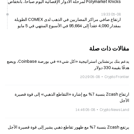
Polymarket Knicks لمرحلة الأدوار الإقصائية اليوم صباحاً، بانخفاض
12.5 ألف دولار
05-08 19:33
ارتفاع صافي مراكز المضاربين في الذهب لدى COMEX الطويلة
بمقدار 4,090 عقداً إلى 95,664 في الأسبوع المنتهي في 5 مايو
مقالات ذات صلة
يدعم بنك برنشتاين استراتيجية «كل شيء» في بورصة Coinbase، ويضع
هدفًا بقيمة 330 دولار
05-08 20:29
Crypto Frontier
ارتفاع Zcash بنسبة 7% مع إشارة «التقاطع الذهبي» إلى قوة قصيرة
الأجل
05-08 14:46
Crypto News Land
يرتفع Zcash بنسبة 7% مع ظهور تقاطع ذهبي يشير إلى قوة قصيرة الأجل