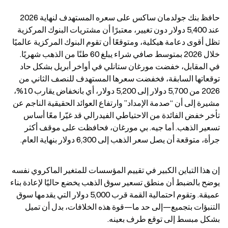
حافظ بنك جولدمان ساكس على سعره المستهدف لنهاية 2026 
عند 5,400 دولار دون تغيير، معتبرًا أن مشتريات البنوك المركزية 
تظل أقوى دعامة هيكلية، ومتوقعًا أن تقوم البنوك المركزية عالميًا 
خلال 2026 بمتوسط صافي شراء يبلغ 60 طنًا من الذهب شهريًا. 
في المقابل، خفضت مورغان ستانلي في أواخر أبريل بشكل حاد 
توقعاتها السابقة، فخفضت سعرها المستهدف للنصف الثاني من 
2026 من 5,700 دولار إلى 5,200 دولار، أي بانخفاض يقارب 10%، 
مشيرة إلى أن “صدمة الإمداد” وارتفاع العوائد الحقيقية الناجم عن 
تأخر خفض الفائدة من الاحتياطي الفيدرالي قد غيّرا معًا أساس 
تسعير الذهب. أما جيه. بي مورغان، فحافظت على موقف أكثر 
جرأة، متوقعة أن يصل سعر الذهب إلى 6,300 دولار بنهاية العام.
إن هذا التباين الكبير في تقييم المؤسسات للمتغير الماكروي نفسه 
يوضح بالضبط أن منطق تسعير سوق الذهب يخضع حاليًا لإعادة بناء 
عميقة. وتقوم احتمالية القمة قرب 5,000 دولار التي يقدمها سوق 
التنبؤات بتجميع—إلى حد ما—قوة هذه الخلافات، بدل أن تميل 
بشكل مبسط إلى توقع طرف بعينه.