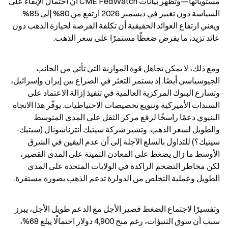
مستوياتها—وتُظهر بيانات CME FedWatch أن احتمال الإبقاء على 
السياسة دون تغيير في ديسمبر 2026 ارتفع من 80% إلى 85%. 
ويعني ارتفاع العوائد الحقيقية أن تكلفة الفرصة لحيازة الذهب دون 
عائد تزيد، ما يفرض ضغطًا مستمرًا على سعر الذهب.
ومع ذلك، لا يمكن تجاهل قوة الموازنة التي تأتي من الجانب 
الجيوسياسي أيضًا. إذ يستمر التعثر في الصراع بين إيران وإسرائيل، 
وتسارع البنوك المركزية العالمية في تنفيذ إزالة الاعتماد على 
السندات الأميركية وتنويع تخصيصات الاحتياطيات. يوفّر هذا الاتجاه 
البنيوي دعمًا راسخًا لرفع مركز الثقل على المدى المتوسط 
والطويل لسعر الذهب. وتشير شركة سيتيك أنترناشونال (سيتيك-
سيتيك؟) للتداول بالسلع الآجلة إلى أن عدم اليقين في الشرق 
الأوسط ما زال يضغط على المعادن الثمينة على المدى القصير، 
لكن مخاطر التضخم الراكدة في الولايات المتحدة على المدى 
الطويل وعملية التخلص من الدولرة تدعم الذهب بصورة مستقرة.
وتفسيرًا لاجتماع الضغط قصير الأجل مع الدعم طويل الأجل، يبرز 
سبب أن سوق التنبؤات، رغم منح 4,900 دولار احتمالًا يبلغ 68%، 