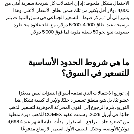
الاحتمال بشكل ملحوظ؛ إذ إن احتمالات كل شريحة سعرية أدنى من 
4,600 دولار أقل بكثير من تلك ضمن نطاق الأسعار الأعلى. وهذا 
يشير إلى أن “مركز ضبط” التسعير الجماعي في سوق التنبؤات يتم 
ترسيخه عند نطاق 4,900–5,000 دولار، مع بقاء علاوة مخاطرة 
صعودية تبلغ نحو 50 نقطة مئوية لما فوق 5,000 دولار.
ما هي شروط الحدود الأساسية 
للتسعير في السوق؟
إن توزيع الاحتمالات الذي تقدمه أسواق التنبؤات ليس مبعثرًا 
عشوائيًا، بل يتبع منطق تسعير داخليًا. ولإدراك كيفية تشكل هذا 
التوزيع، يلزم الرجوع إلى القوى المحركة الجوهرية لتسعير الذهب 
حاليًا. في أبريل 2026، رسمت عقود COMEX للذهب دورة نمطية 
من “صعود حاد—تراجع—استقرار”. بدأت بداية الشهر عند 4,698.4 
دولار/الأونصة، وخلال النصف الأول استمر الارتفاع مدفوعًا 