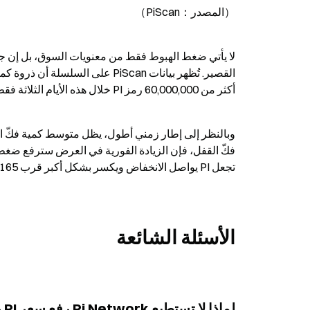
（المصدر：PiScan）
أكثر من 60,000,000 رمز PI خلال هذه الأيام الثلاثة فقط إلى التداول.
تجعل PI يواصل الانخفاض ويكسر بشكل أكبر قرب 0.165 دولار.
الأسئلة الشائعة
لماذا لا تستطيع Pi Network رفع سعر PI رغم النشر المكثف للأخبار الإيجابية؟