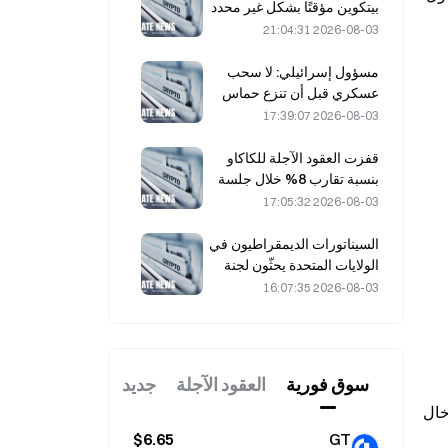
بيتكوين مؤقتًا بشكل غير محدد
بعد هجمات مدعومة بالذكاء
2026-08-03 21:04:31
الاصطناعي
مسؤول إسرائيلي: لا سحب
عسكري قبل أن تنزع حماس
سلاحها
2026-08-03 17:39:07
قفزت العقود الآجلة للكاكاو
بنسبة تقارب 8% خلال جلسة
يوم الجمعة الماضي، في
2026-08-03 17:05:32
مفاجأة لفاعلي السوق
السيناتورات الديمقراطيون في
الولايات المتحدة يحثّون لجنة
تداول السلع الآجلة (CFTC)
2026-08-03 16:07:35
على تقييد منتجات الرهان
المتعلقة بحرائق الغابات في
ظل موسم قياسي من الحرائق
سوق فوریة
العقود الآجلة
جديد
：الإصدار 19.6 → 19.9 → الإصدار 20.2 الذي تم إصداره في 14 مارس (يوم باي)، والذي يضع أساسًا لإدخال 
$6.65
GT