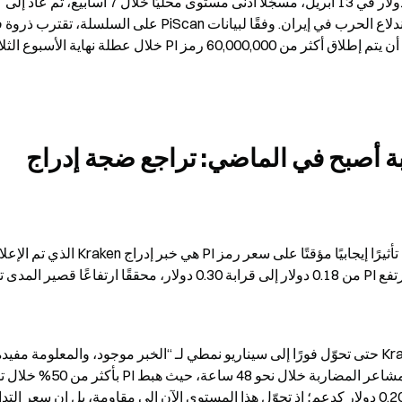
انخفض الرمز المميز الأصلي لشبكة Pi، PI، إلى 0.165 دولار في 13 أبريل، مسجّلًا أدنى مستوى محليًا خلال 7 أسابيع، ثم عاد إلى 
المحفز الوحيد في الأشهر القريبة أصبح في الماضي: تراجع ضجة إدراج 