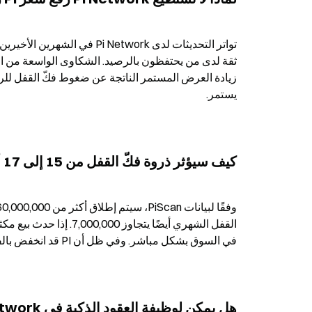
يستمر.
كيف سيؤثر ذروة فكّ القفل من 15 إلى 17 أبريل على سعر PI؟
في السوق بشكل مباشر. وفي ظل أن PI قد انخفض بالفعل دون عدة مستويات دعم مهمة، لا يمكن تجاهل أثر ذروة فكّ القفل.
هل يمكن لوظيفة العقود الذكية في Pi Network أن تُحدث تحولًا لصالح PI؟