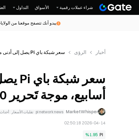
شراء عملات رقمية
الأسواق
التداول
العق
يبدو أنك تتصفح موقعنا من الولاي
أخبار
الرؤى
سعر شبكة باي Pi يصل إلى أدنى مستوى له خلال 7 أسابيع، موجة تَحرير 60 مليون رمز تأتي
أسابيع، موجة تَحرير 60 مليون رمز تأتي
MarketWhisper
pi network news
تقلبات الأسعار
أحداث 
2026-04-14 02:50:18
%1.95
PI