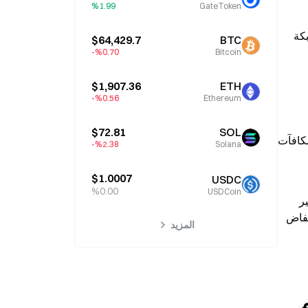
%1.99
GateToken
：تم في 6 أبريل، وأعلن الفريق الأساسي بالتوازي عن خطة للهجرة، تتيح لحاملي الرموز نقل أصولهم إلى الشبكة 
$64,429.7
BTC
%0.70-
Bitcoin
$1,907.36
ETH
%0.56-
Ethereum
$72.81
SOL
：بعد أن أكمل أكثر من مليون مشارك مهام التحقق البالغة 5.26 مليار مرة، تم صرف مكافآت 
%2.38-
Solana
$1.0007
USDC
%0.00
USDCoin
ومع ذلك، ما زالت التعليقات أسفل منشورات الفريق الأساسي على X تميل إلى النقد، مع التركيز على مشكلتين محوريتين：يشير 
بعض الحائزين إلى أنه حتى بعد إكمال التحقق من KYC، ما زالوا غير قادرين على الوصول إلى أصولهم بشكل طبيعي؛ كما أن الانخفاض 
المزيد
قمة فكّ القفل تقترب لتضرب: 60,000,000 رمز سيتم إطلاقها خلال 3 أيام 