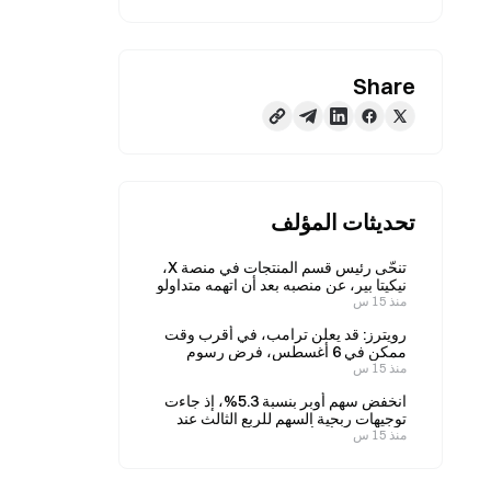
Share
تحديثات المؤلف
تنحّى رئيس قسم المنتجات في منصة X،
نيكيتا بير، عن منصبه بعد أن اتهمه متداولو
منذ 15 س
العملات المشفرة بتقييد المنشورات خلال
فترة تولّيه المنصب.
رويترز: قد يعلن ترامب، في أقرب وقت
ممكن في 6 أغسطس، فرض رسوم
منذ 15 س
جمركية بنسبة 15% على السيليكون
متعدد التبلور، إلى جانب تحديد حد أدنى
انخفض سهم أوبر بنسبة 5.3%، إذ جاءت
للسعر.
توجيهات ربحية السهم للربع الثالث عند
منذ 15 س
0.86 دولار، أي أقل من التوقعات.