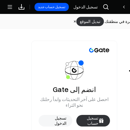
تسجيل الدخول
مكافآت
تسجيل حساب جديد
وفرة في منطقتك.
تبديل الموقع
له خلال 7
انضم إلى Gate
احصل على آخر التحديثات وابدأ رحلتك
نحو الثراء
تسجيل
تسجيل
حساب
الدخول
جديد