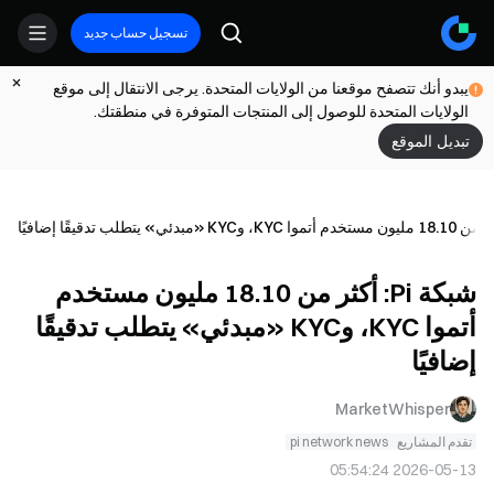
تسجيل حساب جديد
يبدو أنك تتصفح موقعنا من الولايات المتحدة. يرجى الانتقال إلى موقع
الولايات المتحدة للوصول إلى المنتجات المتوفرة في منطقتك.
تبديل الموقع
شبكة Pi: أكثر من 18.10 مليون مستخدم
أتموا KYC، وKYC «مبدئي» يتطلب تدقيقًا
إضافيًا
MarketWhisper
تقدم المشاريع
pi network news
2026-05-13 05:54:24