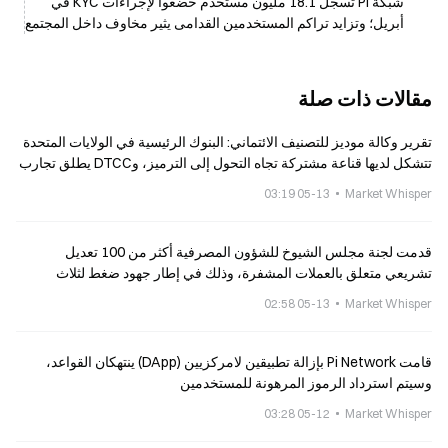
شبكة Pi تسجل 18.1 مليون مستخدم خضعوا لإجراءات KYC في
أبريل؛ وتزايد تراكم المستخدمين القدامى يثير مخاوف داخل المجتمع
مقالات ذات صلة
تقرير وكالة موديز للتصنيف الائتماني: البنوك الرئيسية في الولايات المتحدة
تتشكل لديها قناعة مشتركة تجاه التحول إلى الترميز، وDTCC يطلق تجارب
التداول في يوليو
05-13 03:19
Market Whisper
قدمت لجنة مجلس الشيوخ للشؤون المصرفية أكثر من 100 تعديل
تشريعي متعلق بالعملات المشفرة، وذلك في إطار جهود ضغط لثلاث
بورصات مركزية كبرى لتعديل شروط إدراج الرموز.
05-13 02:58
Market Whisper
قامت Pi Network بإزالة تطبيقين لامركزيين (DApp) ينتهكان القواعد،
وسيتم استرداد الرموز المرهونة للمستخدمين
05-12 03:28
Market Whisper