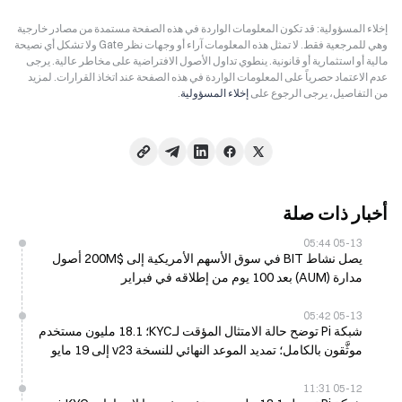
إخلاء المسؤولية: قد تكون المعلومات الواردة في هذه الصفحة مستمدة من مصادر خارجية
وهي للمرجعية فقط. لا تمثل هذه المعلومات آراء أو وجهات نظر Gate ولا تشكل أي نصيحة
مالية أو استثمارية أو قانونية. ينطوي تداول الأصول الافتراضية على مخاطر عالية. يرجى
عدم الاعتماد حصرياً على المعلومات الواردة في هذه الصفحة عند اتخاذ القرارات. لمزيد
من التفاصيل، يرجى الرجوع على
إخلاء المسؤولية
.
أخبار ذات صلة
05-13 05:44
يصل نشاط BIT في سوق الأسهم الأمريكية إلى $200M أصول
مدارة (AUM) بعد 100 يوم من إطلاقه في فبراير
05-13 05:42
شبكة Pi توضح حالة الامتثال المؤقت لـKYC؛ 18.1 مليون مستخدم
موثَّقون بالكامل؛ تمديد الموعد النهائي للنسخة v23 إلى 19 مايو
05-12 11:31