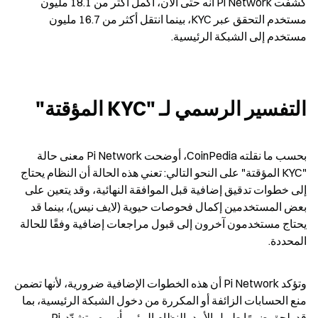
كشفت Pi Network أنه حتى الآن، أكمل أكثر من 18.1 مليون 
مستخدم التحقق عبر KYC، بينما انتقل أكثر من 16.7 مليون 
مستخدم إلى الشبكة الرئيسية.
التفسير الرسمي لـ "KYC المؤقتة"
بحسب ما نقلته CoinPedia، أوضحت Pi Network معنى حالة 
"KYC المؤقتة" على النحو التالي: تعني هذه الحالة أن النظام يحتاج 
إلى خطوات تدقيق إضافية قبل الموافقة النهائية، وقد يتعين على 
بعض المستخدمين إكمال فحوصات حيوية (لايف نيس)، بينما قد 
يحتاج مستخدمون آخرون إلى قبول مراجعات إضافية وفقًا للحالة 
المحددة.
وتؤكد Pi Network أن هذه الخطوات الإضافية ضرورية، لأنها تضمن 
منع الحسابات الزائفة أو المكررة من دخول الشبكة الرئيسية، بما 
قد يلحق ضررًا طويل الأمد بالنظام البيئي بأسره. وتشدّد Pi 