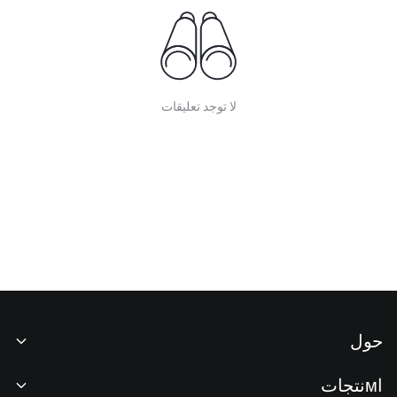
لا توجد تعليقات
حول
نبذة عنا
اмنتجات