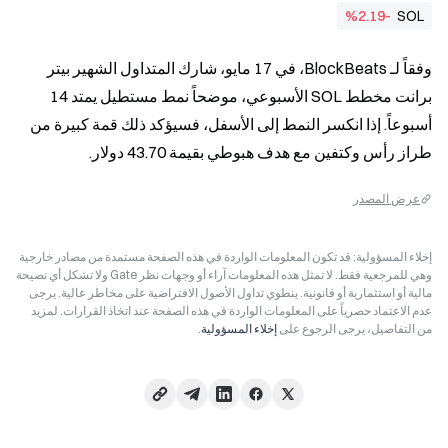
%2.19-
SOL
وفقاً لـ BlockBeats، في 17 مايو، شارك المتداول الشهير بيتر 
برانت مخطط SOL الأسبوعي، موضحاً نمط مستطيل يمتد 14 
أسبوعاً. إذا انكسر النمط إلى الأسفل، فسيؤكد ذلك قمة كبيرة من 
طراز رأس وكتفين مع هدف هبوطي بقيمة 43.70 دولار.
عرض المصدر
إخلاء المسؤولية: قد تكون المعلومات الواردة في هذه الصفحة مستمدة من مصادر خارجية
وهي للمرجعية فقط. لا تمثل هذه المعلومات آراء أو وجهات نظر Gate ولا تشكل أي نصيحة
مالية أو استثمارية أو قانونية. ينطوي تداول الأصول الافتراضية على مخاطر عالية. يرجى
عدم الاعتماد حصرياً على المعلومات الواردة في هذه الصفحة عند اتخاذ القرارات. لمزيد
من التفاصيل، يرجى الرجوع على
إخلاء المسؤولية
.