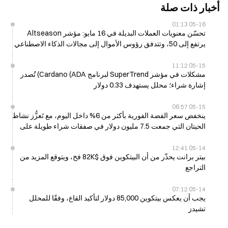
أخبار ذات صلة
05-16 01:13
تحسّن معنويات العملات البديلة في 16 مايو: مؤشر Altseason
يرتفع إلى 50، وتتدفق رؤوس الأموال إلى مجالات الذكاء الاصطناعي
وRWA وDePIN
05-15 11:12
مشكلات في مؤشر SuperTrend لبرنامج Cardano (ADA) تُصدر
إشارة شراء؛ محلل يستهدف 0.33 دولار
05-15 06:57
ينخفض سعر الفضة الفورية بأكثر من 6% داخل اليوم، مع تَعزُّز نشاط
الحيتان التي جمعت 7.5 مليون دولار في صفقات شراء طويلة على
Hyperliquid
05-14 12:41
بيتر برانت يحذّر من أن البيتكوين فوق $82K فخ، ويتوقع المزيد من
التراجع
05-14 07:12
يجب أن يعكس بيتكوين 85,000 دولار لتأكيد القاع، وفقًا للمحلل
تشيدز