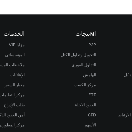
اмنتجات
الخدمات
P2P
مزايا VIP
التحويل وتداول الكتل
المؤسساتي
التداول الفوري
ملاحظات المس
 بُل
الهامش
الإعلانات
مركز الكسب
معيار السعر
ETF
مركز التعليمات
العقود الآجلة
طلب الإدراج
لارتباط
CFD
أمن العقود الذك
الأسهم
مركز المطورين (PI