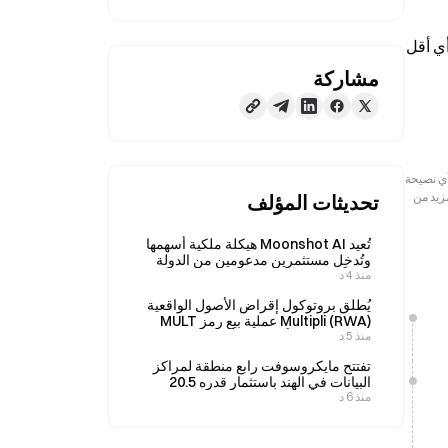
وفقاً للمتداولين وشركات تتبع السفن، بلغت تخفيضات إمدادات النفط في الخليج الفارسي 5-6 ملايين برميل يومياً في 12 يونيو، أي أقل 
مشاركة
رجعية فقط. لا تمثل هذه المعلومات آراء أو وجهات نظر Gate ولا تشكل أي نصيحة
مزيد من
تحديثات المؤلف
تُعيد Moonshot AI هيكلة ملكية أسهمها
وتُدخل مستثمرين مدعومين من الدولة
منذ 4 د
سعياً للحصول على الموافقة على طرحها
العام الأولي في هونغ كونغ.
يُطلق بروتوكول إقراض الأصول الواقعية
(RWA) ‏Multipli‏ عملية بيع رمز MULT
منذ 5 د
للمجتمع في 7 أغسطس.
تفتتح مايكروسوفت رابع منطقة لمراكز
البيانات في الهند باستثمار قدره 20.5
منذ 6 د
مليار دولار.