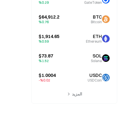
%0.29
GateToken
$64,912.2
BTC
%0.76
Bitcoin
$1,914.65
ETH
%0.59
Ethereum
$73.87
SOL
%1.52
Solana
$1.0004
USDC
%0.02-
USDCoin
المزيد