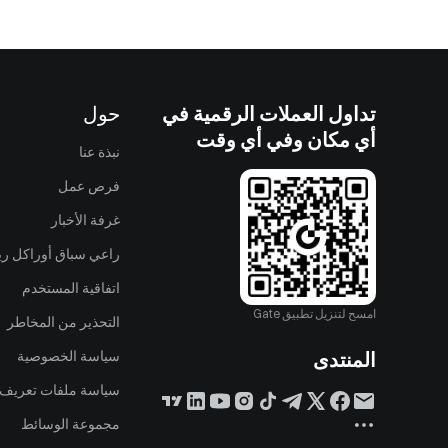
تداول العملات الرقمية في
حول
أي مكان وفي أي وقت
نبذة عنا
فرص عمل
غرفة الأخبار
راعي سباق أوراكل ريد
اتفاقية المستخدم
امسح لتنزيل تطبيق Gate
التحذير من المخاطر
المنتدى
سياسة الخصوصية
سياسة ملفات تعريف ا
مجموعة الوسائط