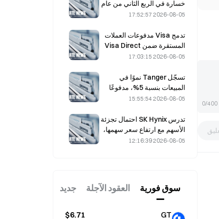
خسارة في الربع الثاني من عام
2026؛ إذ جاءت الإيرادات أقل
2026-08-05 17:52:57
من التوقعات بمقدار 300 مليون
دولار، وتراجع سهمها بنسبة
تدمج Visa مدفوعات العملات
7.23٪
المستقرة ضمن Visa Direct
عبر شراكة مع Zerohash
2026-08-05 17:03:15
تسجّل Tanger نموًا في
المبيعات بنسبة 5%، مدفوعًا
بسياحة كأس العالم خلال
2026-08-05 15:55:54
0/400
شهري يونيو ويوليو.
تدرس SK Hynix احتمال تجزئة
الأسهم مع ارتفاع سعر سهمها،
ليق
ويقول مسؤول تنفيذي إن ذلك
2026-08-05 12:16:39
«ليس مستحيلاً»
سوق فوریة
العقود الآجلة
جديد
$6.71
GT