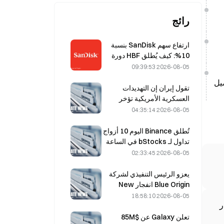
رائج
ارتفاع سهم SanDisk بنسبة
10%: كيف يُطلق HBF دورة
جديدة في تخزين الذكاء
2026-08-05 09:39:53
الاصطناعي، وهل يمكن للنتائج
يومياً من 1.17 مليون برميل
المالية تأكيد مبررات النمو؟
تقول إيران إن التهديدات
العسكرية الأمريكية تؤخر
اتفاقها مع عُمان بشأن مضيق
2026-08-05 04:35:14
هرمز في 5 أغسطس
تُطلق Binance اليوم 10 أزواج
تداول لـ bStocks في الساعة
20:00 بتوقيت UTC+8، من
2026-08-05 02:33:45
دون رسوم مُصنِّع.
يعزو الرئيس التنفيذي لشركة
Blue Origin انفجار New
Glenn في مايو إلى تعطل
2026-08-05 18:58:10
صمام محرك BE-4
تعلن Galaxy عن $85M