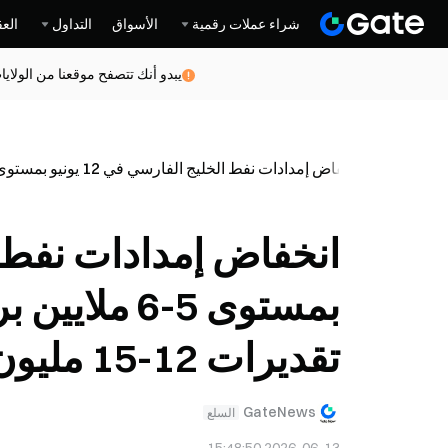
شراء عملات رقمية
الأسواق
التداول
العق
يبدو أنك تتصفح موقعنا من الولاي
عاجل
انخفاض إمدادات نفط الخليج الفارسي في 12 يونيو بمستوى 5-6 ملايين برميل يومياً، بما يقل بكثير عن تقديرات 12-15 مليون برميل الأولية
بمستوى 5-6 م
تقديرات 12-15 مليون برميل الأولية
GateNews
السلع