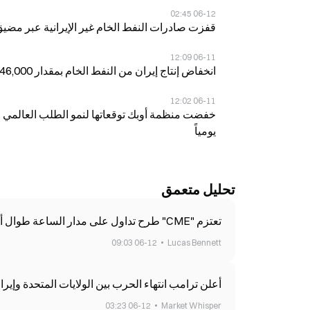
06-12 02:45
قفزت صادرات النفط الخام غير الإيرانية عبر مضيق هرمز بنسبة 50% إلى 1.8
06-11 12:09
انخفاض إنتاج إيران من النفط الخام بمقدار 546,000 برميل يومياً إلى 2.33 مليون برميل يومياً في مايو
06-11 12:02
يومياً
تحليل متعمق
تعتزم "CME" طرح تداول على مدار الساعة طوال أيام الأسبوع لعقود أصغر لسلع النفط والذهب الآجلة
06-12 09:03
Lucas Bennett
أعلن ترامب انتهاء الحرب بين الولايات المتحدة وإيران، خط زمني كا
06-12 03:23
Market Whisper