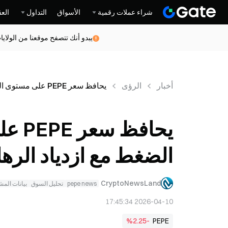
شراء عملات رقمية
الأسواق
التداول
العق
يبدو أنك تتصفح موقعنا من الولاي
أخبار
الرؤى
يحافظ سعر PEPE على مستوى الدعم مع تزايد الضغط مع ازدياد الرهانات الهبوطية
يحاف
الضغط مع ازدياد الرها
CryptoNewsLand
pepe news
تحليل السوق
بيانات الم
2026-04-10 17:45:34
%2.25-
PEPE