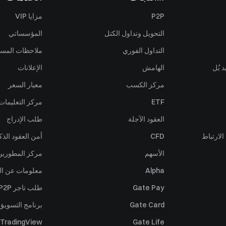
P2P
مزايا VIP
التحويل وتداول الكتل
المؤسساتي
التداول الفوري
ملاحظات المس
 بُل
الهامش
الإعلانات
مركز الكسب
معيار السعر
ETF
مركز التعليمات
العقود الآجلة
طلب الإدراج
لارتباط
CFD
أمن العقود الذك
الأسهم
مركز المطورين (PI
Alpha
معلومات عن ال
Gate Pay
طلب تاجر P2P
Gate Card
برنامج التسويق 
TradingView
Gate Life