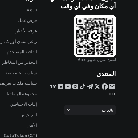
أي مكان وفي أي وقت
نبذة عنا
فرص عمل
غرفة الأخبار
راعي سباق أوراكل ريد
اتفاقية المستخدم
امسح لتنزيل تطبيق Gate
التحذير من المخاطر
المنتدى
سياسة الخصوصية
سياسة ملفات تعريف ا
مجموعة الوسائط
إثبات الاحتياطي
بالعربية
التراخيص
الأمان
GateToken (GT)