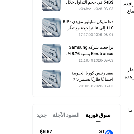
تدفقات الاستثمار الداخلة
$54B في حجم التداول خلال
انخفضت الفائدة المفتوحة من مستويات القمم السابقة وهي الآن تستقر عند مستويات أدنى، ما يشير إلى إعادة ضبط للمراكز الرافعة. 
يوليو، مدفوعةً بكأس العالم
2026-08-03 20:48:21
نتيجة لذلك، يبدو أن المضاربة المفرطة قد تمت تصفيتها من السوق دون أن تؤدي إلى انهيار كبير. بالإضافة إلى ذلك، فإن غياب ارتفاع 
للتداول
دعا مايكل سايلور مؤيدي BIP-
110 إلى «التراجع» مع تعثّر
دعم المعدّنين عند 2.70%
2026-08-04 17:17:23
تراجعت شركة Samsung
Electronics بنسبة 8.76%،
بينما هبطت SK Hynix بنسبة
2026-08-03 21:19:49
8.79% في 4 أغسطس، بعد
أدت تصفيات المراكز القصيرة المبكرة إلى إزالة جزء من المراكز الهبوطيّة خلال التحركات الصعودية القصيرة، ما خفف من مخاطر 
ارتفاع خلال يوليو
يعقد رئيس كوريا الجنوبية
الهبوط الفورية. علاوة على ذلك، هدأ نشاط التصفية منذ ذلك الحين، دون رصد عمليات مسح كبيرة لصالح المراكز الطويلة. وتشير هذه 
اجتماعًا طارئًا يستمر 7.5
ساعات بشأن الإسكان والأسهم
2026-08-03 20:30:16
في 3 أغسطس، مع هبوط
مؤشر KOSPI بنسبة 31%.
المؤشرات الفنية تحسنًا تدريجيًا، مع تحول الزخم نحو مستويات محايدة. كما تشير اتجاهات التكديس إلى أن ضغط البيع قد ضعف، ما 
سوق فوریة
العقود الآجلة
جديد
$6.67
GT