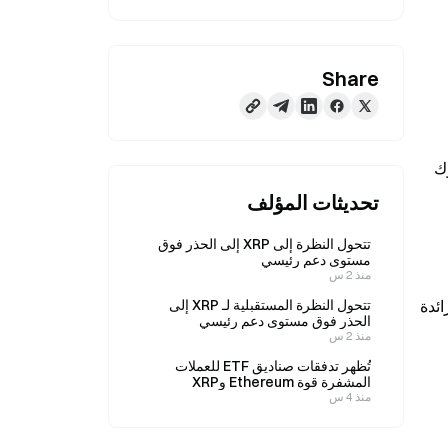
Share
يستقر سعر PEPE قرب دعم قوي رغم استمرار معدلات التمويل السلبية، ما يبرز تباينًا واضحًا بين معنويات المتداولين والسلوك 
تحديثات المؤلف
تتحول النظرة إلى XRP إلى الحذر فوق
مستوى دعم رئيسي
منذ 2 س
يشير تراجع الفائدة المفتوحة وانخفاض نشاط التصفية إلى إعادة ضبط للرافعة المالية، ما يعني أن السوق قد أزال المخاطر الزائدة 
تتحول النظرة المستقبلية لـ XRP إلى
الحذر فوق مستوى دعم رئيسي
منذ 2 س
تُظهر تدفقات صناديق ETF للعملات
المشفرة قوة Ethereum وXRP
منذ 4 س
يشكل تضييق بنية السعر نمط وتد هابط، دالًا على حدوث انكماش مع قيام المقاومة بتقييد المكاسب بينما يدافع المشترون عن 