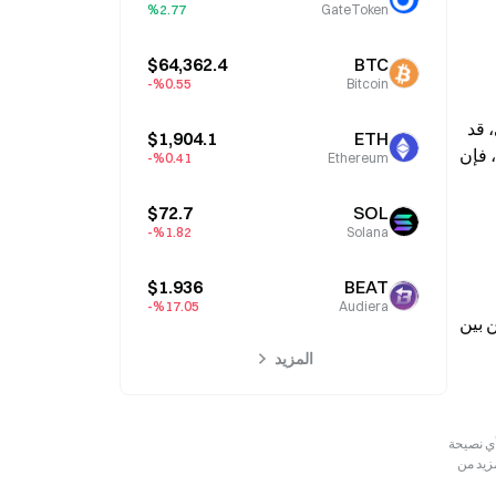
%2.77
GateToken
$64,362.4
BTC
%0.55-
Bitcoin
لا يزال مستوى مقاومة واضح قرب $0.0000036 يحد من الحركة الصعودية، ويعمل كالعائق الفوري لأي محاولة اختراق. وبالتالي، قد 
$1,904.1
ETH
يفتح التحرك فوق هذا المستوى الطريق نحو أهداف أعلى، بما في ذلك $0.0000051 وربما $0.0000074 إذا اشتد الزخم. ومع ذلك، فإن 
%0.41-
Ethereum
$72.7
SOL
%1.82-
Solana
$1.936
BEAT
%17.05-
Audiera
يعكس الإعداد الحالي سوقًا في طور التحول وليس استمرارية، إذ يتناقض ثبات السعر مع تموضع هبوطي مستمر. لذا، يشير التباين بين 
المزيد
رجعية فقط. لا تمثل هذه المعلومات آراء أو وجهات نظر Gate ولا تشكل أي نصيحة
مزيد من