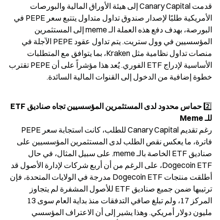
قدمت Canary Capital إلى هيئة الأوراق المالية والبورصات 
الأمريكية طلبًا لإصدار صندوق تداول متداول يتتبع سعر PEPE في 
البورصة، بهدف دفع هذه العملة الـ meme إلى المستثمرين 
المؤسسيين في وول ستريت. يتم تداول عقود PEPE الآجلة في 
منصات تداول نظامية مثل Kraken، بما يتوافق مع المتطلبات 
الأساسية لإدراج ETF الفوري. يُعد هذا مؤشراً على أن PEPE تقترب 
خطوة إضافية من الدخول إلى القنوات المالية السائدة.
2️⃣ 
حماس محدود لدى المستثمرين المؤسسيين تجاه صناديق ETF 
للـ Meme
رغم تقديم Canary Capital للطلب، كانت استجابة سعر PEPE 
فاترة، ما يعكس نقص الطلب لدى المستثمرين المؤسسيين على 
صناديق ETF الخاصة بالـ meme. على سبيل المثال، في حال 
Dogecoin ETF، على الرغم من أن أربع شركات لإدارة الأصول قد 
أطلقت منتجات Dogecoin ETF مدرجة في الولايات المتحدة، فإن 
ترتيبها ضمن جميع صناديق ETF للأصول المشفرة لم يتجاوز 
المركز 17، ولم تبلغ صافي التدفقات منذ بداية العام سوى 13 
مليون دولار أمريكي. وهذا يشير إلى أن الاعتراف المؤسسي 