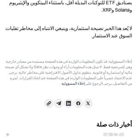
بصناديق ETF للتوكنات البديلة أقل، باستثناء البيتكوين والإيثيريوم 
وSolana وXRP.
لا يُعد هذا الخبر نصيحة استثمارية، وينبغي الانتباه إلى مخاطر تقلبات 
السوق عند الاستثمار.
إخلاء المسؤولية: قد تكون المعلومات الواردة في هذه الصفحة مستمدة من مصادر خارجية
وهي للمرجعية فقط. لا تمثل هذه المعلومات آراء أو وجهات نظر Gate ولا تشكل أي نصيحة
مالية أو استثمارية أو قانونية. ينطوي تداول الأصول الافتراضية على مخاطر عالية. يرجى
عدم الاعتماد حصرياً على المعلومات الواردة في هذه الصفحة عند اتخاذ القرارات. لمزيد
من التفاصيل، يرجى الرجوع على
إخلاء المسؤولية
.
أخبار ذات صلة
04-20 07:06