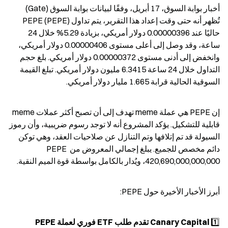
أخبار بوابة السوق، 17 أبريل، وفقًا لبيانات بوابة السوق (Gate) 
تُظهر أنه حتى وقت إعداد هذا التقرير، يتم تداول PEPE (PEPE) 
حاليًا عند 0.00000396 دولار أمريكي، بزيادة 5.29% خلال 24 
ساعة، وقد وصل إلى أعلى مستوى 0.00000406 دولار أمريكي، 
وانخفض إلى أدنى مستوى 0.00000372 دولار أمريكي. بلغ حجم 
التداول خلال 24 ساعة 6.3415 مليون دولار أمريكي. تبلغ القيمة 
السوقية الحالية قرابة 1.665 مليار دولار أمريكي.
إن PEPE هي عملة meme تهدف إلى أن تصبح أكثر عملات meme 
قابلية للتشكيل. يؤكد المشروع أنه لا توجد رسوم ضريبية، وأن رموز 
السيولة قد تم إتلافها وتم التنازل عن صلاحيات العقد، وهي توكن 
دائم مخصص للجميع. يبلغ إجمالي المعروض من PEPE 
420,690,000,000,000، ويُدار بالكامل بواسطة قوة الميم النقية.
أبرز الأخبار الأخيرة حول PEPE:
1️⃣ 
Canary Capital تقدم طلب ETF فوري لعملة PEPE