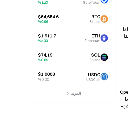
%1.23
GateToken
: تواجه OpenAI دعوى اتحادية تتهم برنامجها ChatGPT 
$64,684.6
BTC
%0.96
Bitcoin
: أقام أحد أفراد أسرة طالب يبلغ من العمر 19 عامًا 
$1,911.7
ETH
وتوفي بسبب جرعة دواء زائدة بالخطأ دعوى أمام محكمة ولاية كاليفورنيا ضد OpenAI وضد الرئيس التنفيذي Sam Altman، متهمًا 
%2.33
Ethereum
$74.19
SOL
%0.69
Solana
$1.0008
USDC
%0.00
USDCoin
تؤكد OpenAI: «إن مساعدة ChatGPT على تحديد المخاطر التي لا تظهر إلا مع مرور الوقت ما تزال تحديًا مستمرًا». وتكتب OpenAI 
المزيد
في المقال أيضًا أن تركيز العمل حاليًا ينصب على حالات إيذاء النفس وإلحاق الضرر بالآخرين، وتذكر أنه «قد يتم استكشاف» ما إذا 
كانت ستُطبق طرق مماثلة على مجالات أخرى عالية الخطورة مثل الأمن البيولوجي أو الأمن السيبراني (وهذا اتجاه استكشاف ذكرته 