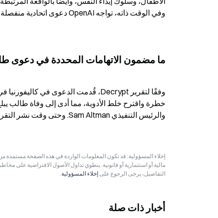
وفي الوقت ذاته، تواجه OpenAI دعوى اتحادية منفصلة تتعلق بهذه واقعة إطلاق النار.
ما مضمون الاتهامات المحددة في دعوى طالب كاليفو
والرئيس التنفيذي Sam Altman. وحتى وقت نشر التقرير، لم تصدر OpenAI ردًا مباشرًا بشأن الاتهامات المحددة في هذه الدعوى.
مالية أو استثمارية أو قانونية. ينطوي تداول الأصول الافتراضية على مخاط
التفاصيل، يرجى الرجوع على
إخلاء المسؤولية
.
أخبار ذات صلة