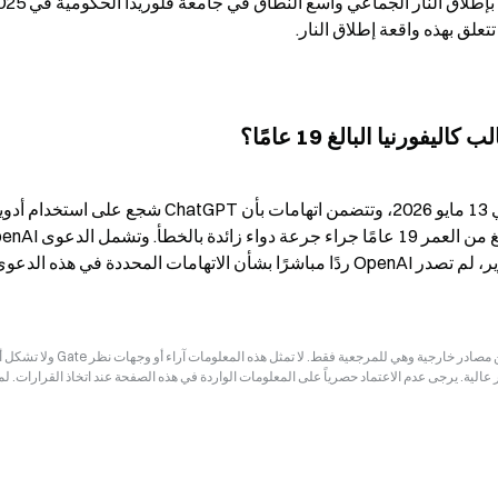
رنيا البالغ 19 عامًا؟
إخلاء المسؤولية: قد تكون المعلومات الواردة في هذه الصفحة مستمدة من مصادر خارجية وهي للم
ر عالية. يرجى عدم الاعتماد حصرياً على المعلومات الواردة في هذه الصفحة عند اتخاذ القرارات. ل