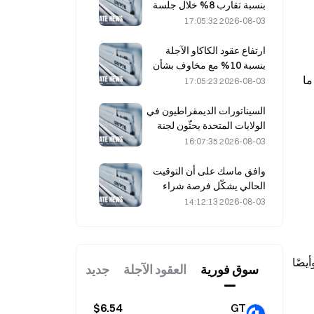
بنسبة تقارب 8% خلال جلسة
يوم الجمعة الماضي، في
2026-08-03 17:05:32
مفاجأة لفاعلي السوق
ارتفاع عقود الكاكاو الآجلة
بنسبة 10% مع مخاوف بشأن
تشرح OpenAI في المقال: «في الحوارات الحساسة، يكون السياق بنفس أهمية الرسالة الواحدة. فطلب يبدو عاديًا أو غامضًا، إذا ما 
المعروض، واقترابها من 6,000
2026-08-03 17:05:23
دولار للطن
السيناتورات الديمقراطيون في
الولايات المتحدة يحثّون لجنة
تداول السلع الآجلة (CFTC)
2026-08-03 16:07:35
على تقييد منتجات الرهان
المتعلقة بحرائق الغابات في
وافق ماسك على أن التوقيت
ظل موسم قياسي من الحرائق
الحالي يشكّل فرصة شراء
لشركة سبيس إكس في 3
2026-08-03 14:12:13
أغسطس
: يشمل التحقيق سلامة الأطفال، وسلوك إيذاء النفس، وأيضًا 
سوق فوریة
العقود الآجلة
جديد
$6.54
GT