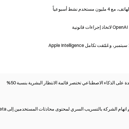
دعاوى قانونية ضد ChatGPT تزداد قضية جديدة! يتم اتهام الشركة بالت