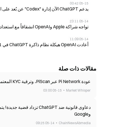
05-15 00:42
يدعم ChatGPT الآن إدارة "Codex" عن بُعد على الهاتف، مع 4 مليون مستخدم نشط أسبوعياً
05-14 23:11
تواجه شراكة Apple وOpenAI انشقاقاً مع استعداد OpenAI لاتخاذ إجراءات قانونية
05-14 11:09
أعادت OpenAI هيكلة نظام ذاكرة ChatGPT في 1 سبتمبر، وعَمّقت تكامل Apple Intelligence
مقالات ذات صلة
عودة Pi Network عبر PiScan، وترقية KYC المعتمدة على الذكاء الاصطناعي تختصر قائمة الانتظار البشرية بنسبة 50%
05-15 03:00
Market Whisper
وGoogle
05-14 09:25
ChainNewsAbmedia