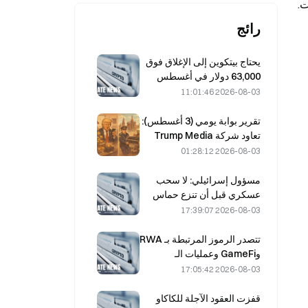
رائج
يحتاج بيتكوين إلى الإغلاق فوق
63,000 دولار في أغسطس
لتأكيد قاع السوق الهابطة، وفقًا
2026-08-03 11:01:46
لبحث 10x
تقرير بوابة يومي (3 أغسطس):
تعاود شركة Trump Media
الشراء بسعر أعلى والبيع بسعر
2026-08-03 01:28:12
أقل، ثم تحوّل 2628 قطعة من
بيتكوين؛ يبدأ حظر موسكو
مسؤول إسرائيلي: لا سحب
لتعدين العملات المشفرة
عسكري قبل أن تنزع حماس
سريانه في أغسطس
سلاحها
2026-08-03 17:39:07
تتصدر الرموز المرتبطة بـ RWA
وGameFi وعمليات الـ
Restaking أداء السوق في
2026-08-03 17:05:42
يوليو
قفزت العقود الآجلة للكاكاو