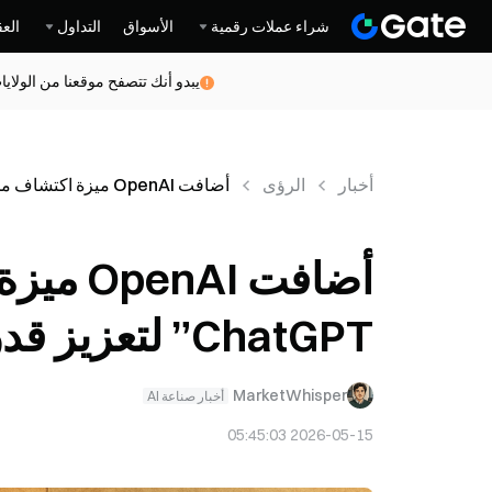
شراء عملات رقمية
الأسواق
التداول
العق
يبدو أنك تتصفح موقعنا من الولاي
أخبار
الرؤى
أضافت OpenAI ميزة اكتشاف محادثات “أزمة ChatGPT” لتعزيز قدرات التحذير من العنف الذاتي
أضافت I
ChatGPT” لتعزيز قدرات التحذير من العنف الذاتي
MarketWhisper
أخبار صناعة AI
2026-05-15 05:45:03