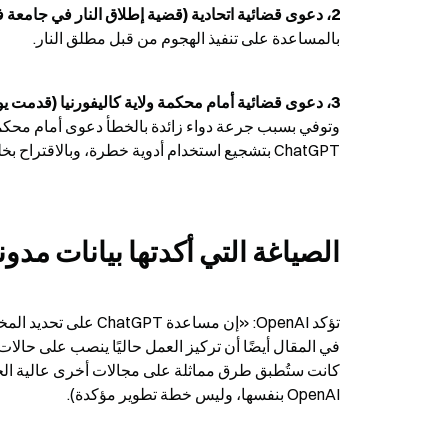
2، دعوى قضائية اتحادية (قضية إطلاق النار في جامعة فلوريدا الحكومية)
بالمساعدة على تنفيذ الهجوم من قبل مطلق النار.
3، دعوى قضائية أمام محكمة ولاية كاليفورنيا (قدمت يوم الثلاثاء 13 مايو 2026)
ChatGPT بتشجيع استخدام أدوية خطرة، وبالاقتراح بخلط الأدوية.
الصياغة التي أكدتها بيانات مدونة enAI
OpenAI بنفسها، وليس خطة تطوير مؤكدة).