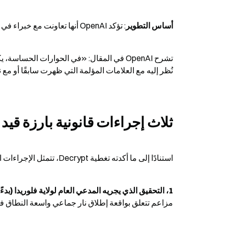
أساس التطوير
: تؤكد OpenAI أنها تعاونت مع خبراء في الصحة النفسية لتحديث سياسات النموذج وأساليب التدريب
نُظر إليه مع العلامات المؤلمة التي ظهرت سابقًا أو مع ن
ثلاث إجراءات قانونية بارزة قيد ا
استنادًا إلى ما أكدته تغطية Decrypt، تتمثل الإجراءات القانونية الثلاثة في:
1، التحقيق الذي يجريه المدعي العام لولاية فلوريدا (بدءًا من أبريل 2026)
مزاعم تتعلق بواقعة إطلاق نار جماعي واسعة النطاق في جا