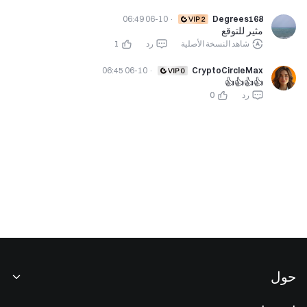
06-10 06:49
·
Degrees168
مثير للتوقع
شاهد النسخة الأصلية
رد
1
06-10 06:45
·
CryptoCircleMax
👍👍👍👍
رد
0
حول
نبذة عنا