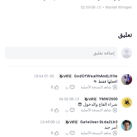
06-10 02:59
Market Whisper
تعليق
07-02 18:54
·
GodOfWealthAndLittle
افعلها فقط 👊
شاهد النسخة الأصلية
رد
0
06-13 04:02
·
YMW2500
شراء القاع والدخول 😎
شاهد النسخة الأصلية
رد
0
06-12 10:46
·
GateUser-91da21b3
أمر جيد
شاهد النسخة الأصلية
رد
0