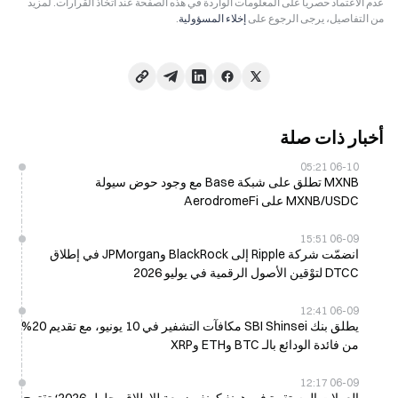
عدم الاعتماد حصرياً على المعلومات الواردة في هذه الصفحة عند اتخاذ القرارات. لمزيد
من التفاصيل، يرجى الرجوع على
إخلاء المسؤولية
.
أخبار ذات صلة
06-10 05:21
MXNB تطلق على شبكة Base مع وجود حوض سيولة
MXNB/USDC على AerodromeFi
06-09 15:51
انضمّت شركة Ripple إلى BlackRock وJPMorgan في إطلاق
DTCC لتوْقين الأصول الرقمية في يوليو 2026
06-09 12:41
يطلق بنك SBI Shinsei مكافآت التشفير في 10 يونيو، مع تقديم 20%
من فائدة الودائع بالـ BTC وETH وXRP
06-09 12:17