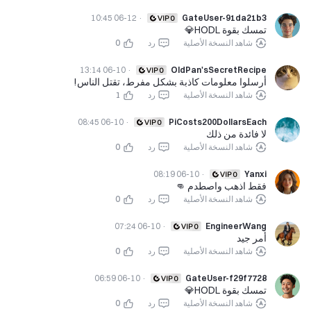
06-12 10:45
·
GateUser-91da21b3
تمسك بقوة HODL💎
شاهد النسخة الأصلية
رد
0
06-10 13:14
·
OldPan'sSecretRecipe
أرسلوا معلومات كاذبة بشكل مفرط، تقتل الناس!
شاهد النسخة الأصلية
رد
1
06-10 08:45
·
PiCosts200DollarsEach
لا فائدة من ذلك
شاهد النسخة الأصلية
رد
0
06-10 08:19
·
Yanxi
فقط اذهب واصطدم 👊
شاهد النسخة الأصلية
رد
0
06-10 07:24
·
EngineerWang
أمر جيد
شاهد النسخة الأصلية
رد
0
06-10 06:59
·
GateUser-f29f7728
تمسك بقوة HODL💎
شاهد النسخة الأصلية
رد
0