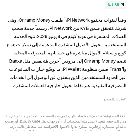
%1.89
PI
وفقاً لقنوات مجتمع Pi Network، أطلقت Onramp Money، وهي 
شريك مُتحقق ضمن KYB من Pi Network، رسمياً خدمة سحب 
العملات المشفرة في هونغ كونغ في 9 يونيو 2026. تتيح الخدمة 
للمستخدمين تحويل الأصول المشفرة المدعومة إلى دولارات هونغ 
كونغ واستلام الأموال مباشرة في حساباتهم المصرفية المحلية. 
تنضم Onramp Money إلى مزودين آخرين مُتحققين مثل Banxa 
وTransfi ضمن منظومة Pi Wallet، ما يوسّع خيارات المدفوعات 
عبر الحدود للمستخدمين الذين يبحثون عن الوصول إلى الخدمات 
المصرفية التقليدية عبر نقاط تحويل خارجية للعملات المشفرة.
عرض المصدر
إخلاء المسؤولية: قد تكون المعلومات الواردة في هذه الصفحة مستمدة من مصادر خارجية
وهي للمرجعية فقط. لا تمثل هذه المعلومات آراء أو وجهات نظر Gate ولا تشكل أي نصيحة
مالية أو استثمارية أو قانونية. ينطوي تداول الأصول الافتراضية على مخاطر عالية. يرجى