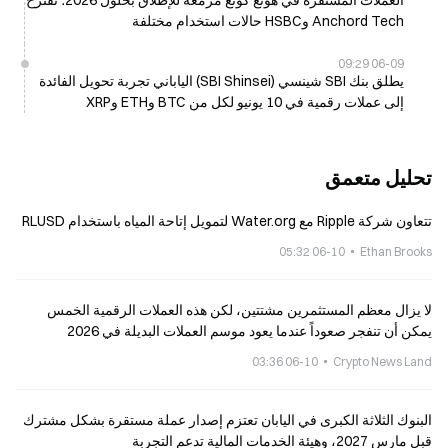
العملات المستقرة في هونغ كونغ مزمعة للإطلاق بحلول 2026؛ تقترح
Anchord Tech وHSBC حالات استخدام مختلفة
06-09 09:29
يطلق بنك SBI شينسي (SBI Shinsei) الياباني تجربة تحويل الفائدة
إلى عملات رقمية في 10 يونيو لكل من BTC وETH وXRP
تحليل متعمق
تتعاون شركة Ripple مع Water.org لتمويل إتاحة المياه باستخدام RLUSD
06-10 05:32
Ethan Brooks
لا يزال معظم المستثمرين مشتتين، لكن هذه العملات الرقمية الخمس
يمكن أن تنفجر صعوداً عندما يعود موسم العملات البديلة في 2026
06-10 03:36
Crypto News Land
البنوك الثلاثة الكبرى في اليابان تعتزم إصدار عملة مستقرة بشكل مشترك
قبل مارس 2027، وهيئة الخدمات المالية تدعم التجربة