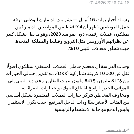
2026-04-16 01:46:26
رسالة أخبار بوابة، 16 أبريل — نشر بنك الدنمارك الوطني ورقة 
عمل للموظفين تُظهر أن 4% فقط من المواطنين الدنماركيين 
يمتلكون عملات رقمية، دون نمو منذ 2023، وهو ما يقل بشكل كبير 
عن نظرائهم الأوروبيين مثل النرويج وفنلندا والمملكة المتحدة، 
حيث تتجاوز معدلات التبني 10%.
وجدت الدراسة أن معظم حاملي العملات المشفرة يمتلكون أصولًا 
تقل عن 10,000 كرونة دنماركية (DKK)، مع تقدير إجمالي الحيازات 
بين $317 مليون و$847 مليون. عزت التقارير محدودية التبني إلى 
الموقف الحذر الراسخ لقطاع البنوك، واعتبارات الضرائب، 
ومخاوف المخاطر. تتركز حيازات العملات المشفرة بشكل أساسي 
بين الفئات الأصغر سنًا وذات الدخل المرتفع، حيث يكون الاستثمار 
وليس الدفع هو حالة الاستخدام الرئيسية.
عرض المصدر