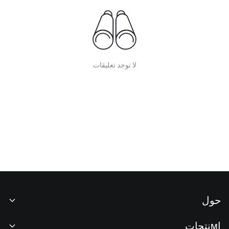
لا توجد تعليقات
حول
نبذة عنا
اмنتجات