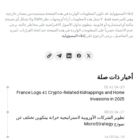
إخلاء المسؤولية: قد تكون المعلومات الواردة في هذه الصفحة مستمدة من مصادر خارجية
وهي للمرجعية فقط. لا تمثل هذه المعلومات آراء أو وجهات نظر Gate ولا تشكل أي نصيحة
مالية أو استثمارية أو قانونية. ينطوي تداول الأصول الافتراضية على مخاطر عالية. يرجى
عدم الاعتماد حصرياً على المعلومات الواردة في هذه الصفحة عند اتخاذ القرارات. لمزيد
من التفاصيل، يرجى الرجوع على
إخلاء المسؤولية
.
أخبار ذات صلة
04-20 02:41
France Logs 41 Crypto-Related Kidnappings and Home
Invasions in 2025
04-17 06:01
تطوير الشركات الأوروبية لاستراتيجية خزانة بيتكوين تختلف عن
نموذج MicroStrategy
04-16 14:03