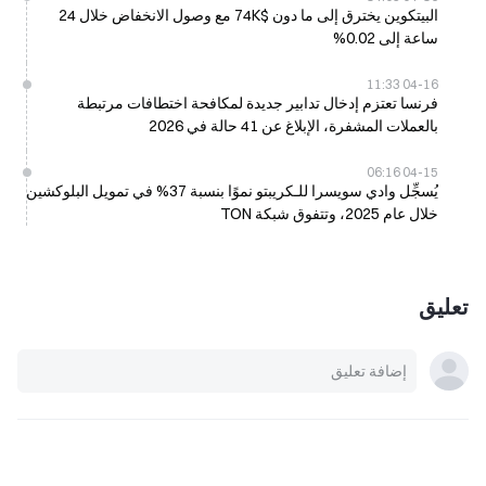
البيتكوين يخترق إلى ما دون $74K مع وصول الانخفاض خلال 24
ساعة إلى 0.02%
04-16 11:33
فرنسا تعتزم إدخال تدابير جديدة لمكافحة اختطافات مرتبطة
بالعملات المشفرة، الإبلاغ عن 41 حالة في 2026
04-15 06:16
يُسجِّل وادي سويسرا للـكريبتو نموًا بنسبة 37% في تمويل البلوكشين
خلال عام 2025، وتتفوق شبكة TON
تعليق