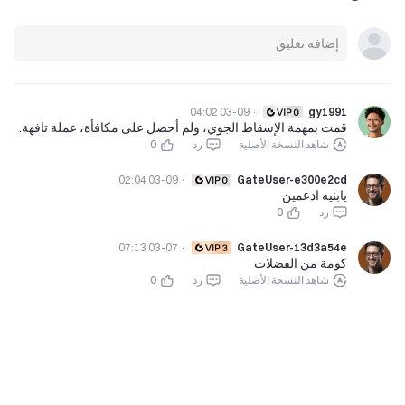
03-09 04:02
·
gy1991
قمت بمهمة الإسقاط الجوي، ولم أحصل على مكافأة، عملة تافهة.
شاهد النسخة الأصلية
رد
0
03-09 02:04
·
GateUser-e300e2cd
يابنيه ادعمين
رد
0
03-07 07:13
·
GateUser-13d3a54e
كومة من الفضلات
شاهد النسخة الأصلية
رد
0