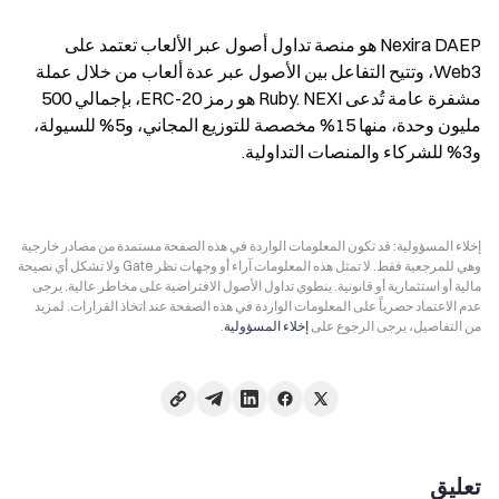
Nexira DAEP هو منصة تداول أصول عبر الألعاب تعتمد على 
Web3، وتتيح التفاعل بين الأصول عبر عدة ألعاب من خلال عملة 
مشفرة عامة تُدعى Ruby. NEXI هو رمز ERC-20، بإجمالي 500 
مليون وحدة، منها 15% مخصصة للتوزيع المجاني، و5% للسيولة، 
و3% للشركاء والمنصات التداولية.
إخلاء المسؤولية: قد تكون المعلومات الواردة في هذه الصفحة مستمدة من مصادر خارجية
وهي للمرجعية فقط. لا تمثل هذه المعلومات آراء أو وجهات نظر Gate ولا تشكل أي نصيحة
مالية أو استثمارية أو قانونية. ينطوي تداول الأصول الافتراضية على مخاطر عالية. يرجى
عدم الاعتماد حصرياً على المعلومات الواردة في هذه الصفحة عند اتخاذ القرارات. لمزيد
من التفاصيل، يرجى الرجوع على
إخلاء المسؤولية
.
تعليق