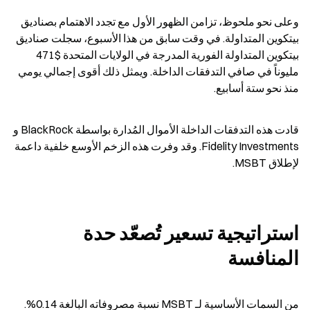
وعلى نحو ملحوظ، تزامن الظهور الأول مع تجدد الاهتمام بصناديق 
بيتكوين المتداولة. في وقت سابق من هذا الأسبوع، سجلت صناديق 
بيتكوين المتداولة الفورية المدرجة في الولايات المتحدة $471  
مليوناً في صافي التدفقات الداخلة. ويمثل ذلك أقوى إجمالي يومي 
منذ نحو ستة أسابيع.
قادت هذه التدفقات الداخلة الأموال المُدارة بواسطة BlackRock و 
Fidelity Investments. وقد وفرت هذه الزخم الأوسع خلفية داعمة 
لإطلاق MSBT.
استراتيجية تسعير تُصعّد حدة 
المنافسة
من السمات الأساسية لـ MSBT نسبة مصروفاته البالغة 0.14%. 