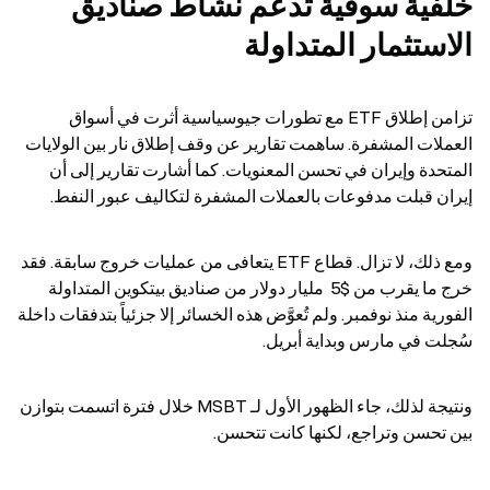
خلفية سوقية تدعم نشاط صناديق 
الاستثمار المتداولة
تزامن إطلاق ETF مع تطورات جيوسياسية أثرت في أسواق 
العملات المشفرة. ساهمت تقارير عن وقف إطلاق نار بين الولايات 
المتحدة وإيران في تحسن المعنويات. كما أشارت تقارير إلى أن 
إيران قبلت مدفوعات بالعملات المشفرة لتكاليف عبور النفط.
ومع ذلك، لا تزال. قطاع ETF يتعافى من عمليات خروج سابقة. فقد 
خرج ما يقرب من $5  مليار دولار من صناديق بيتكوين المتداولة 
الفورية منذ نوفمبر. ولم تُعوَّض هذه الخسائر إلا جزئياً بتدفقات داخلة 
سُجلت في مارس وبداية أبريل.
ونتيجة لذلك، جاء الظهور الأول لـ MSBT خلال فترة اتسمت بتوازن 
بين تحسن وتراجع، لكنها كانت تتحسن.