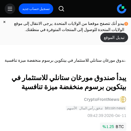
تسجيل حساب جديد
يبدو أنك تتصفح موقعنا من الولايات المتحدة. يرجى الانتقال إلى موقع
الولايات المتحدة للوصول إلى المنتجات المتوفرة في منطقتك.
تبديل الموقع
دأ صندوق مورغان ستانلي للاستثمار في بيتكوين برسوم منخفضة ميزة تنافسية
يبدأ صندوق مورغان ستانلي للاستثمار في
بيتكوين برسوم منخفضة ميزة تنافسية
CryptoFrontNews
bitcoin news
تدفق رأس المال
الأسهم
2026-04-11 09:42:39
%1.25
BTC