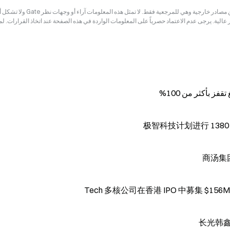
إخلاء المسؤولية: قد تكون المعلومات الواردة في هذه الصفحة مستمدة من مصادر خارجية وهي للم
ر عالية. يرجى عدم الاعتماد حصرياً على المعلومات الواردة في هذه الصفحة عند اتخاذ القرارات. ل
极智科技计划进行 1380 
商汤集团
Tech 多核公司在香港 IPO 中募集 $1
长光韩鑫 