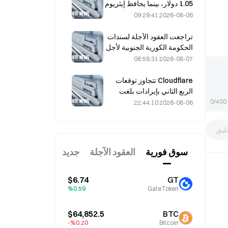
1.05 دولار، بينما يحافظ إيثريوم
على مستوى 1,908 دولارات
2026-08-06 09:29:41
وسط ضعف حجم التداول
تراجعت العقود الآجلة لسندات
الحكومة الكورية الجنوبية لأجل
3 و10 سنوات في 7 أغسطس،
2026-08-07 06:58:31
قبيل مزاد الأسبوع المقبل.
Cloudflare تتجاوز توقعات
الربع الثاني بإيرادات بلغت
696.1 مليون دولار، بزيادة 36%
0/400
2026-08-06 22:44:10
على أساس سنوي؛ والسهم
يقفز 17% بعد الإغلاق
ليق
سوق فوریة
العقود الآجلة
جديد
$6.74
GT
%0.59
GateToken
$64,852.5
BTC
%0.20-
Bitcoin