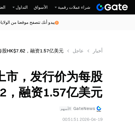
شراء عملات رقمية
الأسواق
التداول
العق
يبدو أنك تتصفح موقعنا من الولاي
أخبار
عاجل
K$7.62，融资1.57亿美元
上市，发行价为每股
.62，融资1.57亿美元
GateNews
الأسهم
2026-04-19 00:51:51