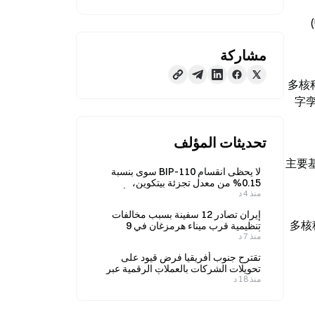
مشاركة
多核
字孪
تحديثات المؤلف
主要基
لا يحظى انقسام BIP-110 سوى بنسبة
0.15% من معدل تجزئة بيتكوين،
منذ 4 د
وسيحتاج إلى 25 عامًا للوصول إلى أول
تعديل للصعوبة.
إيران تصادر 12 سفينة بسبب مخالفات
多核科
تنظيمية قرب ميناء هرمزغان في 9
منذ 7 د
أغسطس
تقترح جنوب أفريقيا فرض قيود على
تحويلات الشركات بالعملات الرقمية عبر
منذ 18 د
الحدود، وتحذّر VALR من أن ذلك قد
يضعف الرقابة.