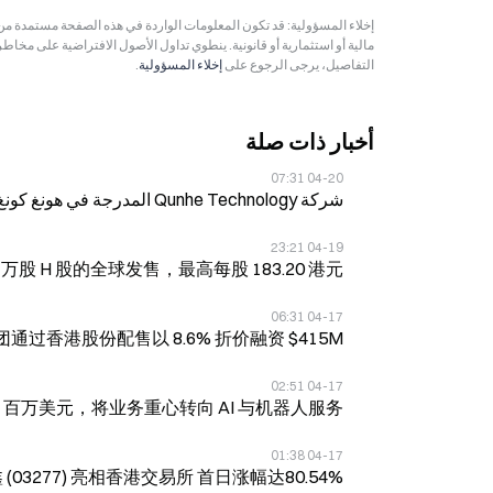
مالية أو استثمارية أو قانونية. ينطوي تداول الأصول الافتراضية على مخاط
التفاصيل، يرجى الرجوع على
إخلاء المسؤولية
.
أخبار ذات صلة
04-20 07:31
شركة Qunhe Technology المدرجة في هونغ كونغ تقفز بأكثر من 100%
04-19 23:21
万股 H 股的全球发售，最高每股 183.20 港元
04-17 06:31
通过香港股份配售以 8.6% 折价融资 $415M
04-17 02:51
56M 百万美元，将业务重心转向 AI 与机器人服务
04-17 01:38
(03277) 亮相香港交易所 首日涨幅达80.54%