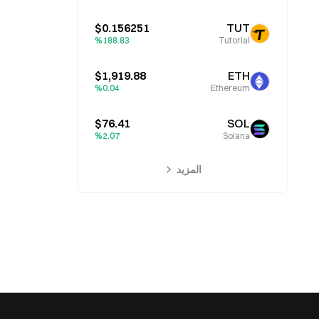
$0.156251
TUT
%188.83
Tutorial
$1,919.88
ETH
%0.04
Ethereum
$76.41
SOL
%2.07
Solana
المزيد