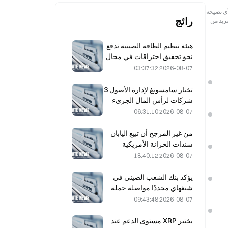
رجعية فقط. لا تمثل هذه المعلومات آراء أو وجهات نظر Gate ولا تشكل أي نصيحة
رائج
مزيد من
هيئة تنظيم الطاقة الصينية تدفع
نحو تحقيق اختراقات في مجال
أشباه موصلات القدرة ومعدات
2026-08-07 03:37:32
الجهد فائق الارتفاع
تختار سامسونغ لإدارة الأصول 3
شركات لرأس المال الجريء
لاستثمار أموال صندوق بقيمة
2026-08-07 06:31:10
90 مليار وون كوري
من غير المرجح أن تبيع اليابان
سندات الخزانة الأمريكية
متوسطة الأجل لأغراض
2026-08-07 18:40:12
التدخل، في حين يظل تأثير
عوائد السندات طويلة الأجل
يؤكد بنك الشعب الصيني في
محدودًا.
شنغهاي مجددًا مواصلة حملة
التضييق على العملات الرقمية
2026-08-07 09:43:48
خلال مؤتمر العمل المنعقد في
4 أغسطس.
يختبر XRP مستوى الدعم عند