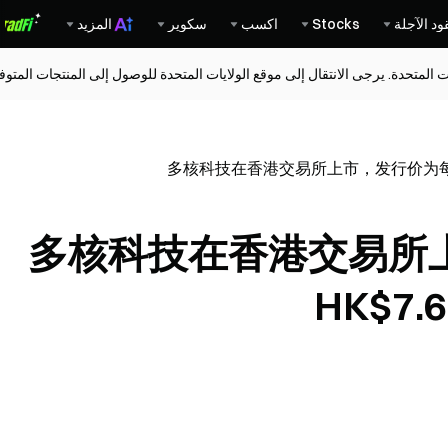
ود الآجلة
Stocks
اكسب
سكوير
المزيد
ات المتحدة. يرجى الانتقال إلى موقع الولايات المتحدة للوصول إلى المنتجات المت
多核科技在香港交易所上市，发行价为每股H
多核科技在香港交易所
HK$7