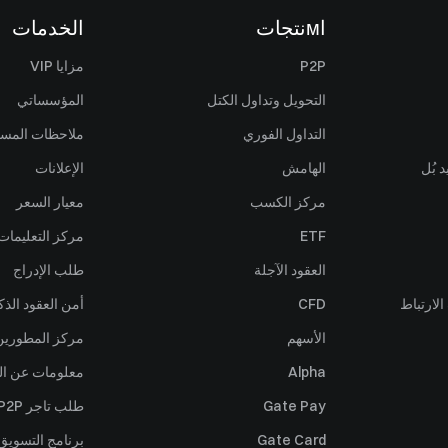
اмنتجات
الخدمات
P2P
مزايا VIP
التحويل وتداول الكتل
المؤسساتي
التداول الفوري
ملاحظات المس
 بُل
الهامش
الإعلانات
مركز الكسب
معيار السعر
ETF
مركز التعليمات
العقود الآجلة
طلب الإدراج
لارتباط
CFD
أمن العقود الذك
الأسهم
مركز المطورين (PI
Alpha
معلومات عن ال
Gate Pay
طلب تاجر P2P
Gate Card
برنامج التسويق 