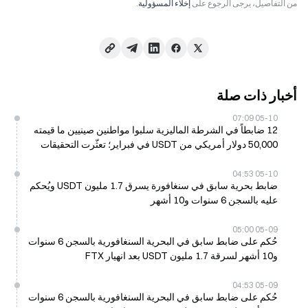
من التفاصيل، يرجى الرجوع على
إخلاء المسؤولية
.
أخبار ذات صلة
05-10 07:09
12 ضابطاً في الشرطة الماليزية سلبوا مواطنين صينيين ما قيمته
50,000 دولار أمريكي من USDT في فبراير؛ تعثّرت التحقيقات
اعتباراً من 10 مايو
05-10 04:53
ضابط بحرية سابق في سنغافورة يسرق 1.7 مليون USDT ويُحكم
عليه بالسجن 6 سنوات و10 أشهر
05-09 05:00
حُكم على ضابط سابق في البحرية السنغافورية بالسجن 6 سنوات
و10 أشهر لسرقة 1.7 مليون USDT بعد انهيار FTX
05-09 04:53
حُكم على ضابط سابق في البحرية السنغافورية بالسجن 6 سنوات