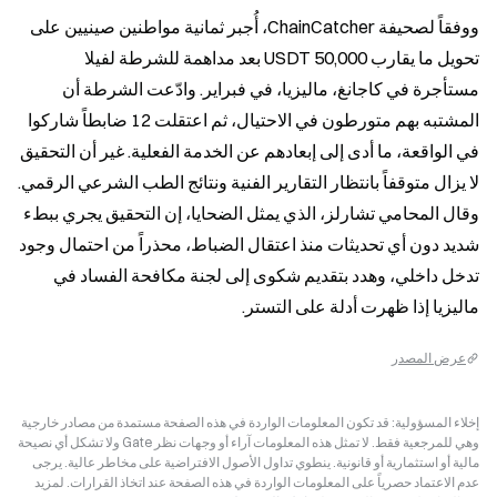
ووفقاً لصحيفة ChainCatcher، أُجبر ثمانية مواطنين صينيين على 
تحويل ما يقارب 50,000 USDT بعد مداهمة للشرطة لفيلا 
مستأجرة في كاجانغ، ماليزيا، في فبراير. وادّعت الشرطة أن 
المشتبه بهم متورطون في الاحتيال، ثم اعتقلت 12 ضابطاً شاركوا 
في الواقعة، ما أدى إلى إبعادهم عن الخدمة الفعلية. غير أن التحقيق 
لا يزال متوقفاً بانتظار التقارير الفنية ونتائج الطب الشرعي الرقمي. 
وقال المحامي تشارلز، الذي يمثل الضحايا، إن التحقيق يجري ببطء 
شديد دون أي تحديثات منذ اعتقال الضباط، محذراً من احتمال وجود 
تدخل داخلي، وهدد بتقديم شكوى إلى لجنة مكافحة الفساد في 
ماليزيا إذا ظهرت أدلة على التستر.
عرض المصدر
إخلاء المسؤولية: قد تكون المعلومات الواردة في هذه الصفحة مستمدة من مصادر خارجية
وهي للمرجعية فقط. لا تمثل هذه المعلومات آراء أو وجهات نظر Gate ولا تشكل أي نصيحة
مالية أو استثمارية أو قانونية. ينطوي تداول الأصول الافتراضية على مخاطر عالية. يرجى
عدم الاعتماد حصرياً على المعلومات الواردة في هذه الصفحة عند اتخاذ القرارات. لمزيد