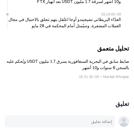
و10 أشهر لسرقة 1.7 مليون USDT بعد انهيار FTX
05-09 03:29
العدّاء البريطاني تشيجيندو أوجا اعتُقل بتهم تتعلق بالاحتيال في مجال
العملات المشفرة، وسيُمثل أمام المحكمة في 28 مايو
تحليل متعمق
ضابط سابق في البحرية السنغافورية يسرق 1.7 مليون USDT ويُحكم عليه
بالسجن 6 سنوات و10 أشهر
05-09 05:31
Market Whisper
تعليق