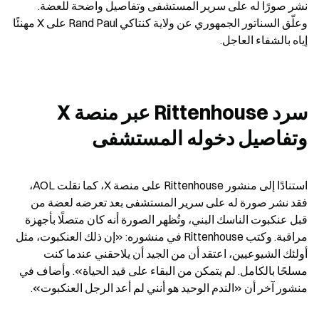
نشر صورًا له على سرير المستشفى وتفاصيل واضحة للعضة. 
وعلّق السناتور الجمهوري عن ولاية كنتاكي Rand Paul على X مهنئًا 
إياه بالشفاء العاجل.
سرد Rittenhouse عبر منصة X 
وتفاصيل دخوله المستشفى
استنادًا إلى منشور Rittenhouse على منصة X، كما نقلت AOL، 
فقد نشر صورة له على سرير المستشفى بعد تعرضه لعضة من 
قبل عنكبوت الناسك البني، وتُظهر الصورة أنه كان متصلًا بأجهزة 
مراقبة. وكتب Rittenhouse في منشوره: «إن ذلك العنكبوت، مثل 
أولئك الشيوعيين، اعتقد أن من الجيد أن يلاحقني عندما كنت 
مسلحًا بالكامل. لم يتمكن من البقاء على قيد الحياة». وأضاف في 
منشور آخر أن «الندم الوحيد هو أنني لم أعد الرجل العنكبوت».