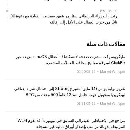
05-10 18:51
رئيس الوزراء البريطاني ستارمر يتعهد بعقد من القيادة مع دعوة 30
نائبًا من حزب العمال على الأقل إلى إقالته
مقالات ذات صلة
مايكروسوفت: نشرت صفحة لاستكشاف أعطال macOS مزيفة عبر
ClickFix لسرقة مفاتيح محافظ العملات المشفرة
05-11 02:20
Market Whisper
تقرير بوابة يومي (11 مايو): تشير Strategy إلى احتمال شراء إضافي
لبيتكوين؛ وتحويل حوت خامل منذ 12 عاماً 500 وحدة من BTC
05-11 01:31
Market Whisper
مراجع في الاحتياطي الفيدرالي السابق في نيويورك: قد تقوم WLFI
المرتبطة بدونالد ترامب بإصدار أوراق مالية غير مسجلة