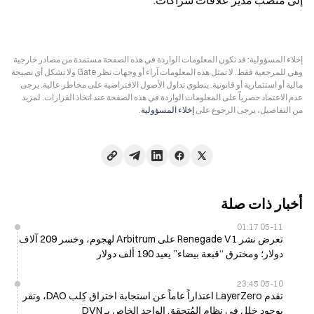
إلى منصب مدير علاقات شراكات.
إخلاء المسؤولية: قد تكون المعلومات الواردة في هذه الصفحة مستمدة من مصادر خارجية
وهي للمرجعية فقط. لا تمثل هذه المعلومات آراء أو وجهات نظر Gate ولا تشكل أي نصيحة
مالية أو استثمارية أو قانونية. ينطوي تداول الأصول الافتراضية على مخاطر عالية. يرجى
عدم الاعتماد حصرياً على المعلومات الواردة في هذه الصفحة عند اتخاذ القرارات. لمزيد
من التفاصيل، يرجى الرجوع على
إخلاء المسؤولية
.
أخبار ذات صلة
05-11 01:17
تعرض نشر Renegade V1 على Arbitrum لهجوم، وخسر 209 آلاف
دولار؛ ومخترق “قبعة بيضاء” يعيد 190 ألف دولار
05-10 23:45
تقدم LayerZero اعتذاراً عاماً عن استجابة اختراق كِلب DAO، وتقر
بوجود خلل في نظام المُتحقق الواحد الخاص بـ DVN