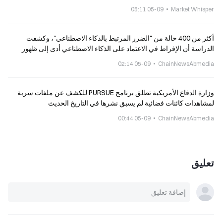
05-09 05:11
Market Whisper
أكثر من 400 حالة من "الضرر المرتبط بالذكاء الاصطناعي"، وكشفت
الدراسة أن الإفراط في الاعتماد على الذكاء الاصطناعي أدى إلى ظهور
اضطراب الهوس الاضطهادي القسري
05-09 02:14
ChainNewsAbmedia
وزارة الدفاع الأمريكية تطلق برنامج PURSUE للكشف عن ملفات سرية
لمشاهدات كائنات فضائية لم يسبق نشرها في التاريخ الحديث
05-09 00:44
ChainNewsAbmedia
تعليق