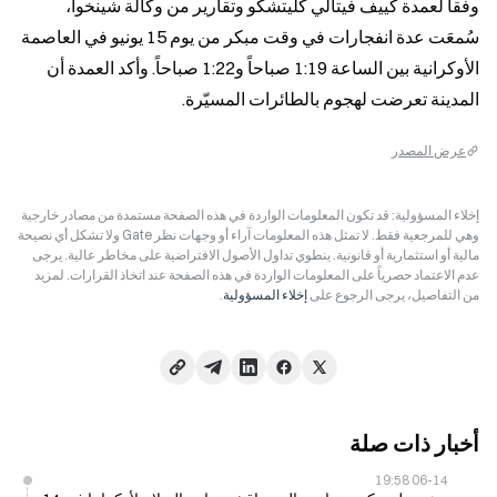
وفقاً لعمدة كييف فيتالي كليتشكو وتقارير من وكالة شينخوا، 
سُمعَت عدة انفجارات في وقت مبكر من يوم 15 يونيو في العاصمة 
الأوكرانية بين الساعة 1:19 صباحاً و1:22 صباحاً. وأكد العمدة أن 
المدينة تعرضت لهجوم بالطائرات المسيّرة.
عرض المصدر
إخلاء المسؤولية: قد تكون المعلومات الواردة في هذه الصفحة مستمدة من مصادر خارجية
وهي للمرجعية فقط. لا تمثل هذه المعلومات آراء أو وجهات نظر Gate ولا تشكل أي نصيحة
مالية أو استثمارية أو قانونية. ينطوي تداول الأصول الافتراضية على مخاطر عالية. يرجى
عدم الاعتماد حصرياً على المعلومات الواردة في هذه الصفحة عند اتخاذ القرارات. لمزيد
من التفاصيل، يرجى الرجوع على
إخلاء المسؤولية
.
أخبار ذات صلة
06-14 19:58