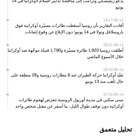
يدعو زيلينسكي وترامب إلى مناقشة تدابير السلام لأوكرانيا في 14
يونيو
06-14 16:17
أفادت التقارير بأن روسيا أسقطت طائرات مسيّرة أوكرانية فوق
ياروسلافل وتولا في 14 يونيو؛ دون الإبلاغ عن وقوع إصابات
06-14 08:31
أطلقت روسيا 1,920 طائرة مسيّرة و1,790 قنبلة موجّهة ضد أوكرانيا
خلال الأسبوع الماضي
06-14 08:03
تقيّد أوكرانيا حركة الطيران عند 6 مطارات روسية و28 منطقة على
حال تأهب منذ 13 يونيو
06-14 07:54
مبنى سكني في مدينة أوريول الروسية تتعرض لهجوم طائرات
أوكرانية دون توقف طوال الليل، ما أسفر عن مقتل شخص واحد
وإصابة 9 آخرين
تحليل متعمق