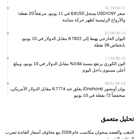
06-11 01:19
سعر USD/CNY يسجل 6.8150 في 11 يونيو، مرتفعاً 20 نقطة؛
والأزواج الرئيسية تُظهر حركة متباينة
06-10 21:05
اليوان الخارجي يهبط إلى 6.7822 مقابل الدولار في 10 يونيو،
بانخفاض 36 نقطة
06-10 17:35
الون الكوري يرتفع بنسبة 0.64% مقابل الدولار في 10 يونيو، ويبلغ
أعلى مستوى داخل اليوم
06-10 08:32
يوان أونشور (Onshore) يغلق عند 6.7774 مقابل الدولار الأمريكي،
منخفضاً 72 نقطة في 10 يونيو
تحليل متعمق
الذهب والفضة يمحوان مكاسب عام 2026 مع مخاوف أسعار الفائدة تضرب
المعادن النفيسة