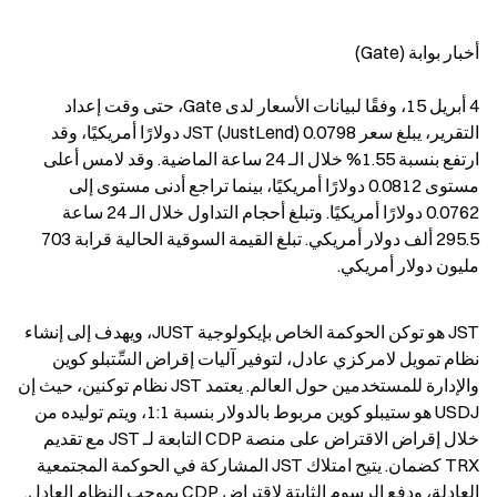
أخبار بوابة (Gate)
4 أبريل 15، وفقًا لبيانات الأسعار لدى Gate، حتى وقت إعداد 
التقرير، يبلغ سعر JST (JustLend) 0.0798 دولارًا أمريكيًا، وقد 
ارتفع بنسبة 1.55% خلال الـ 24 ساعة الماضية. وقد لامس أعلى 
مستوى 0.0812 دولارًا أمريكيًا، بينما تراجع أدنى مستوى إلى 
0.0762 دولارًا أمريكيًا. وتبلغ أحجام التداول خلال الـ 24 ساعة 
295.5 ألف دولار أمريكي. تبلغ القيمة السوقية الحالية قرابة 703 
مليون دولار أمريكي.
JST هو توكن الحوكمة الخاص بإيكولوجية JUST، ويهدف إلى إنشاء 
نظام تمويل لامركزي عادل، لتوفير آليات إقراض السِّتبلو كوين 
والإدارة للمستخدمين حول العالم. يعتمد JST نظام توكنين، حيث إن 
USDJ هو ستيبلو كوين مربوط بالدولار بنسبة 1:1، ويتم توليده من 
خلال إقراض الاقتراض على منصة CDP التابعة لـ JST مع تقديم 
TRX كضمان. يتيح امتلاك JST المشاركة في الحوكمة المجتمعية 
العادلة، ودفع الرسوم الثابتة لاقتراض CDP بموجب النظام العادل. 