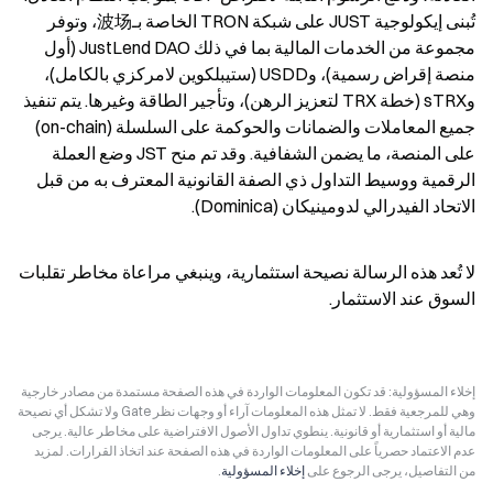
تُبنى إيكولوجية JUST على شبكة TRON الخاصة بـ波场، وتوفر 
مجموعة من الخدمات المالية بما في ذلك JustLend DAO (أول 
منصة إقراض رسمية)، وUSDD (ستيبلكوين لامركزي بالكامل)، 
وsTRX (خطة TRX لتعزيز الرهن)، وتأجير الطاقة وغيرها. يتم تنفيذ 
جميع المعاملات والضمانات والحوكمة على السلسلة (on-chain) 
على المنصة، ما يضمن الشفافية. وقد تم منح JST وضع العملة 
الرقمية ووسيط التداول ذي الصفة القانونية المعترف به من قبل 
الاتحاد الفيدرالي لدومينيكان (Dominica).
لا تُعد هذه الرسالة نصيحة استثمارية، وينبغي مراعاة مخاطر تقلبات 
السوق عند الاستثمار.
إخلاء المسؤولية: قد تكون المعلومات الواردة في هذه الصفحة مستمدة من مصادر خارجية
وهي للمرجعية فقط. لا تمثل هذه المعلومات آراء أو وجهات نظر Gate ولا تشكل أي نصيحة
مالية أو استثمارية أو قانونية. ينطوي تداول الأصول الافتراضية على مخاطر عالية. يرجى
عدم الاعتماد حصرياً على المعلومات الواردة في هذه الصفحة عند اتخاذ القرارات. لمزيد
من التفاصيل، يرجى الرجوع على
إخلاء المسؤولية
.