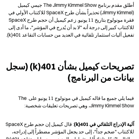
أطلق مقدم برنامج The Jimmy Kimmel Show جيمي كيميل 
(Jimmy Kimmel) تحذيراً بشأن طرح SpaceX للاكتتاب الأولي في 
فقرة مونولوج بتاريخ 11 يونيو. زعم كيميل أن حجم طرح SpaceX 
للاكتتاب كبير إلى درجة أنه "لا بد أن يُدرج في المؤشر"، ما أدى إلى 
تفعيل آليات استثمار تلقائية في العديد من حسابات التقاعد 401(k).
تصريحات كيميل بشأن 401(k) (سجل 
بيانات من البرنامج)
فيما يلي جميع ما قاله كيميل في مونولوج 11 يونيو على The 
Jimmy Kimmel Show، وهي تصريحات تعليقات شخصية:
آلية الإدراج التلقائي في 401(k)
: قال كيميل إن حجم طرح SpaceX 
للاكتتاب "ضخم جداً"، إلى حد يجعل المؤشر مضطراً إلى إدراجه، 
وبالتالي "يُفعّل تلقائياً" استثمارات العديد من حسابات تقاعد 401(k). 