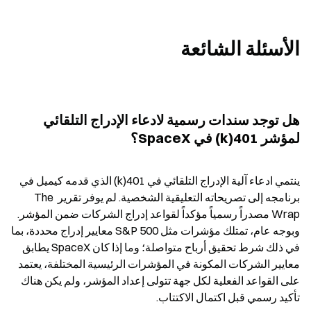
الأسئلة الشائعة
هل توجد سندات رسمية لادعاء الإدراج التلقائي 
لمؤشر 401(k) في SpaceX؟
ينتمي ادعاء آلية الإدراج التلقائي في 401(k) الذي قدمه كيميل في 
برنامجه إلى تصريحاته التعليقية الشخصية. لم يوفر تقرير The 
Wrap مصدراً رسمياً مؤكداً لقواعد إدراج الشركات ضمن المؤشر. 
وبوجه عام، تمتلك مؤشرات مثل S&P 500 معايير إدراج محددة، بما 
في ذلك شرط تحقيق أرباح متواصلة؛ وما إذا كان SpaceX يطابق 
معايير الشركات المكونة في المؤشرات الرئيسية المختلفة، يعتمد 
على القواعد الفعلية لكل جهة تتولى إعداد المؤشر، ولم يكن هناك 
تأكيد رسمي قبل اكتمال الاكتتاب.