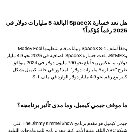
هل تعد خسارة SpaceX البالغة 5 مليارات دولار في 
2025 رقماً مُؤكداً؟
وفقاً لملف SpaceX S-1 وبيانات قام بتنظيمها Motley Fool 
وBitMEX، بلغت خسارة SpaceX الصافية في 2025 نحو 4.9 مليار 
دولار، ما عكس ربحاً بلغ نحو 790 مليون دولار في 2024. يتوافق 
طرح "خسارة 5 مليارات دولار" المذكور في حلقة كيميل بشكل 
كبير مع رقم نحو 4.9 مليار دولار الوارد في ملف S-1.
ما موقف جيمي كيميل، وما مدى تأثير برنامجه؟
جيمي كيميل هو مقدم برنامج The Jimmy Kimmel Show على 
شبكة ABC التلفزيونية الأميركية، وهو برنامج للمونولوجات الليلية 