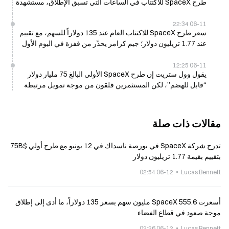
طرح SpaceX للاكتتاب في الساعات التي تسبق الإطلاق، مستشهدة
بمخاوف تتعلق بالتقييم
06-11 22:34
سعر طرح SpaceX للاكتتاب العام عند 135 دولاراً للسهم، مع تقييم
عند 1.77 تريليون دولار؛ جيم كرامر يحذّر من قفزة في اليوم الأول
06-11 12:25
يقول وول ستريت إن طرح SpaceX الأولي البالغ 75 مليار دولار
“قابل للهضم”، لكن المستثمرين قلقون من موجة تمويل مرتبطة
بالذكاء الاصطناعي في 11 يونيو
مقالات ذات صلة
تدرج شركة SpaceX في بورصة ناسداك في 12 يونيو مع طرح أولي $75B
بتقييم بقيمة 1.77 تريليون دولار
06-12 02:54
Lucas Bennett
أسعرت SpaceX 555.6 مليون سهم بسعر 135 دولاراً، ما أدى إلى إطلاق
موجة صعود في قطاع الفضاء
06-12 02:26
Lucas Bennett