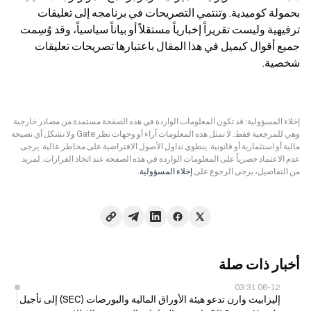
بحمولة كوميدية. وتنتمي التصريحات في برنامجه إلى تعليقات 
ترفيهية وليست تقريراً إخبارياً مستقلاً أو بياناً سياسياً، وقد وُسِمت 
جميع أقوال كيميل في هذا المقال باعتبارها تصريحات تعليقات 
شخصية.
إخلاء المسؤولية: قد تكون المعلومات الواردة في هذه الصفحة مستمدة من مصادر خارجية
وهي للمرجعية فقط. لا تمثل هذه المعلومات آراء أو وجهات نظر Gate ولا تشكل أي نصيحة
مالية أو استثمارية أو قانونية. ينطوي تداول الأصول الافتراضية على مخاطر عالية. يرجى
عدم الاعتماد حصرياً على المعلومات الواردة في هذه الصفحة عند اتخاذ القرارات. لمزيد
من التفاصيل، يرجى الرجوع على
إخلاء المسؤولية
.
أخبار ذات صلة
06-12 03:31
إليزابيث وارن تدعو هيئة الأوراق المالية والبورصات (SEC) إلى تأجيل