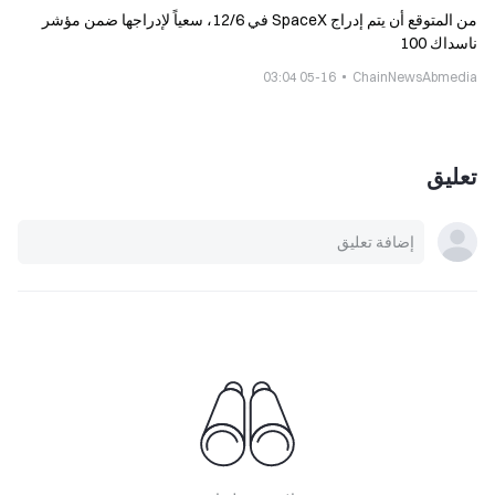
من المتوقع أن يتم إدراج SpaceX في 12/6، سعياً لإدراجها ضمن مؤشر
ناسداك 100
05-16 03:04
ChainNewsAbmedia
تعليق