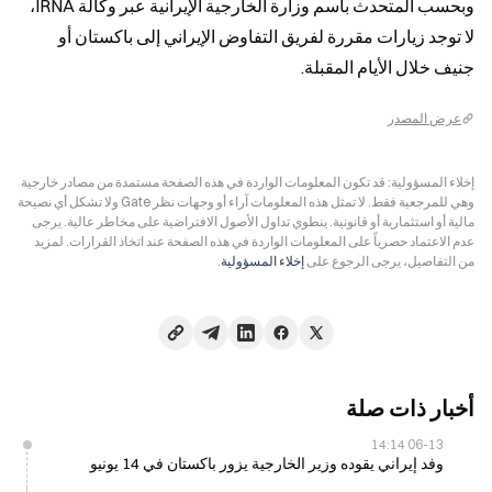
وبحسب المتحدث باسم وزارة الخارجية الإيرانية عبر وكالة IRNA، 
لا توجد زيارات مقررة لفريق التفاوض الإيراني إلى باكستان أو 
جنيف خلال الأيام المقبلة.
عرض المصدر
إخلاء المسؤولية: قد تكون المعلومات الواردة في هذه الصفحة مستمدة من مصادر خارجية
وهي للمرجعية فقط. لا تمثل هذه المعلومات آراء أو وجهات نظر Gate ولا تشكل أي نصيحة
مالية أو استثمارية أو قانونية. ينطوي تداول الأصول الافتراضية على مخاطر عالية. يرجى
عدم الاعتماد حصرياً على المعلومات الواردة في هذه الصفحة عند اتخاذ القرارات. لمزيد
من التفاصيل، يرجى الرجوع على
إخلاء المسؤولية
.
أخبار ذات صلة
06-13 14:14
وفد إيراني يقوده وزير الخارجية يزور باكستان في 14 يونيو