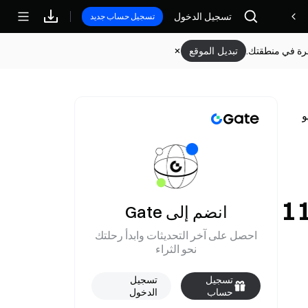
تسجيل الدخول
مكافآت
تسجيل حساب جديد
وفرة في منطقتك.
تبديل الموقع
ني وليس تفضيلاً من الولايات المتحدة في 11
انضم إلى Gate
احصل على آخر التحديثات وابدأ رحلتك
نحو الثراء
تسجيل
تسجيل
حساب
الدخول
جديد