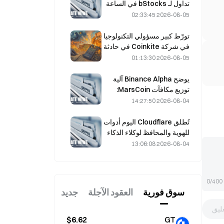
تداول لـ bStocks في الساعة
20:00 بتوقيت UTC+8، من
2026-08-05 02:33:45
دون رسوم مُصنِّع.
تورّط كبير مسؤولي التكنولوجيا
في شركة Coinkite في حادثة
استغلال ثغرة في Coldcard،
2026-08-05 01:13:30
ما أدى إلى أربع موجات من
الهجمات وخسائر بلغت 114
يوضح Binance Alpha آلية
مليون دولار.
توزيع مكافآت MarsCoin:
تُرسل المكافآت تلقائيًا إلى
2026-08-04 14:27:50
حاملي المحافظ، بينما يحصل
مستخدمو منصات التداول
تُطلق Cloudflare اليوم أدوات
المركزية على SPCXB بشرط
للهوية والمحافظ لوكلاء الذكاء
بلوغ متوسط شهري لا يقل عن
الاصطناعي.
2026-08-04 13:06:08
10,000.
0/400
سوق فوریة
العقود الآجلة
جديد
ليق
$6.62
GT