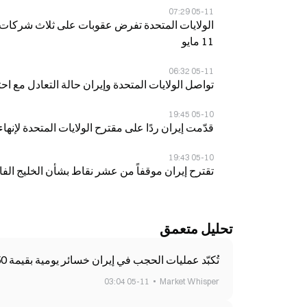
05-11 07:29
الولايات المتحدة تفرض عقوبات على ثلاث شركات صي
11 مايو
05-11 06:32
تواصل الولايات المتحدة وإيران حالة التعادل مع 
05-10 19:45
قدّمت إيران ردًا على مقترح الولايات المتحدة لإنهاء الحرب في 10 مايو، مع التأكيد 
05-10 19:43
تقترح إيران موقفاً من عشر نقاط بشأن الخليج الفارس
تحليل متعمق
تُكبّد عمليات الحجب في إيران خسائر يومية بقيمة 250 مليون دولار، حيث يعارض وزير الاتصالات نظام «القائمة البيضاء»
05-11 03:04
Market Whisper