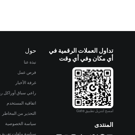
تداول العملات الرقمية في
حول
أي مكان وفي أي وقت
نبذة عنا
فرص عمل
غرفة الأخبار
راعي سباق أوراكل ريد
اتفاقية المستخدم
امسح لتنزيل تطبيق Gate
التحذير من المخاطر
المنتدى
سياسة الخصوصية
سياسة ملفات تعريف ا