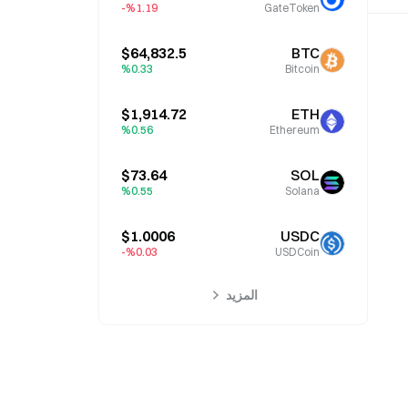
%1.19-
GateToken
$64,832.5
BTC
%0.33
Bitcoin
$1,914.72
ETH
%0.56
Ethereum
$73.64
SOL
%0.55
Solana
$1.0006
USDC
%0.03-
USDCoin
المزيد