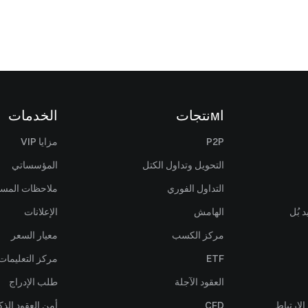
اмنتجات
الخدمات
P2P
مزايا VIP
التحويل وتداول الكتل
المؤسساتي
التداول الفوري
ملاحظات المس
 بُل
الهامش
الإعلانات
مركز الكسب
معيار السعر
ETF
مركز التعليمات
العقود الآجلة
طلب الإدراج
لارتباط
CFD
أمن العقود الذك