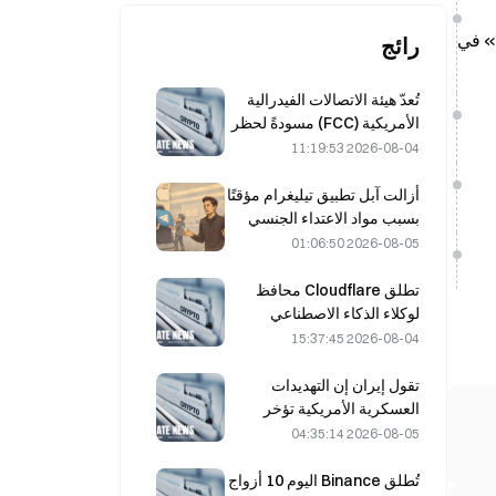
ة» في
رائج
تُعدّ هيئة الاتصالات الفيدرالية
الأمريكية (FCC) مسودةً لحظر
الوحدات البصرية الصينية في
2026-08-04 11:19:53
مراكز البيانات؛ ما قد يؤدي إلى
تأثر الحصة السوقية لشركة
أزالت آبل تطبيق تيليغرام مؤقتًا
Xinyuan بنسبة 27%
بسبب مواد الاعتداء الجنسي
على الأطفال (CSAM)، ونفى
2026-08-05 01:06:50
دوروف ذلك، قائلًا إنه تعرّض
لـ«هجوم أمني».
تطلق Cloudflare محافظ
لوكلاء الذكاء الاصطناعي
لتمكين المدفوعات المستقلة
2026-08-04 15:37:45
مقابل واجهات برمجة
التطبيقات في 4 أغسطس
تقول إيران إن التهديدات
العسكرية الأمريكية تؤخر
اتفاقها مع عُمان بشأن مضيق
2026-08-05 04:35:14
هرمز في 5 أغسطس
تُطلق Binance اليوم 10 أزواج