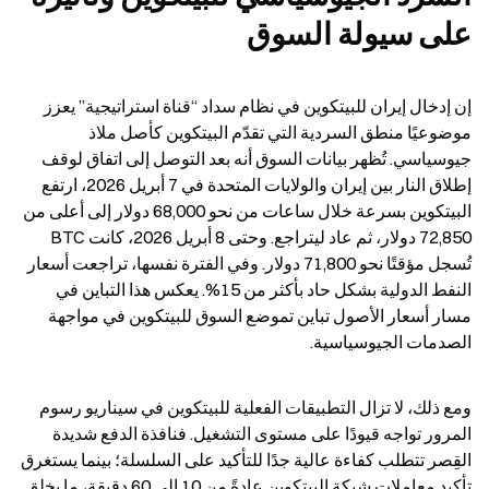
على سيولة السوق
إن إدخال إيران للبيتكوين في نظام سداد “قناة استراتيجية” يعزز 
موضوعيًا منطق السردية التي تقدّم البيتكوين كأصل ملاذ 
جيوسياسي. تُظهر بيانات السوق أنه بعد التوصل إلى اتفاق لوقف 
إطلاق النار بين إيران والولايات المتحدة في 7 أبريل 2026، ارتفع 
البيتكوين بسرعة خلال ساعات من نحو 68,000 دولار إلى أعلى من 
72,850 دولار، ثم عاد ليتراجع. وحتى 8 أبريل 2026، كانت BTC 
تُسجل مؤقتًا نحو 71,800 دولار. وفي الفترة نفسها، تراجعت أسعار 
النفط الدولية بشكل حاد بأكثر من 15%. يعكس هذا التباين في 
مسار أسعار الأصول تباين تموضع السوق للبيتكوين في مواجهة 
الصدمات الجيوسياسية.
ومع ذلك، لا تزال التطبيقات الفعلية للبيتكوين في سيناريو رسوم 
المرور تواجه قيودًا على مستوى التشغيل. فنافذة الدفع شديدة 
القِصر تتطلب كفاءة عالية جدًا للتأكيد على السلسلة؛ بينما يستغرق 
تأكيد معاملات شبكة البيتكوين عادةً من 10 إلى 60 دقيقة، ما يخلق 