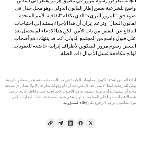
الجانب بفرض رسوم مرور في مضيق هرمز يفتقر إلى أساس 
واضح للشرعية ضمن إطار القانون الدولي، وهو محل جدل في 
ضوء حق “المرور البريء” الذي تكفله “اتفاقية الأمم المتحدة 
لقانون البحار”. وتزعم إيران أن هذا الإجراء يستند إلى احتياجات 
الدفاع عن النفس من باب الأمن، لكن هذا الادعاء لم يحصل بعد 
على قبول واسع من المجتمع الدولي. كما قد ينتهك دفع أصحاب 
السفن رسوم مرور البيتكوين لأطراف إيرانية خاضعة للعقوبات، 
لوائح مكافحة غسل الأموال ذات الصلة.
إخلاء المسؤولية: قد تكون المعلومات الواردة في هذه الصفحة مستمدة من مصادر خارجية
وهي للمرجعية فقط. لا تمثل هذه المعلومات آراء أو وجهات نظر Gate ولا تشكل أي نصيحة
مالية أو استثمارية أو قانونية. ينطوي تداول الأصول الافتراضية على مخاطر عالية. يرجى
عدم الاعتماد حصرياً على المعلومات الواردة في هذه الصفحة عند اتخاذ القرارات. لمزيد
من التفاصيل، يرجى الرجوع على
إخلاء المسؤولية
.