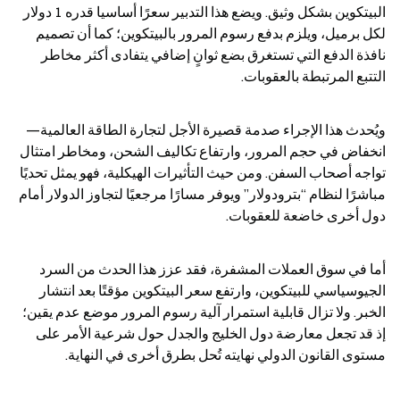
البيتكوين بشكل وثيق. ويضع هذا التدبير سعرًا أساسيا قدره 1 دولار 
لكل برميل، ويلزم بدفع رسوم المرور بالبيتكوين؛ كما أن تصميم 
نافذة الدفع التي تستغرق بضع ثوانٍ إضافي يتفادى أكثر مخاطر 
التتبع المرتبطة بالعقوبات.
ويُحدث هذا الإجراء صدمة قصيرة الأجل لتجارة الطاقة العالمية—
انخفاض في حجم المرور، وارتفاع تكاليف الشحن، ومخاطر امتثال 
تواجه أصحاب السفن. ومن حيث التأثيرات الهيكلية، فهو يمثل تحديًا 
مباشرًا لنظام “بترودولار” ويوفر مسارًا مرجعيًا لتجاوز الدولار أمام 
دول أخرى خاضعة للعقوبات.
أما في سوق العملات المشفرة، فقد عزز هذا الحدث من السرد 
الجيوسياسي للبيتكوين، وارتفع سعر البيتكوين مؤقتًا بعد انتشار 
الخبر. ولا تزال قابلية استمرار آلية رسوم المرور موضع عدم يقين؛ 
إذ قد تجعل معارضة دول الخليج والجدل حول شرعية الأمر على 
مستوى القانون الدولي نهايته تُحل بطرق أخرى في النهاية.