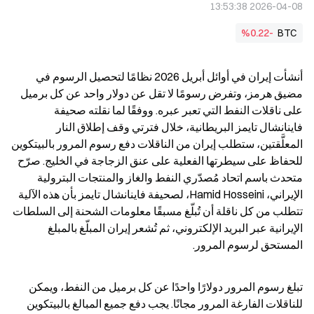
2026-04-08 13:53:38
%0.22-
BTC
أنشأت إيران في أوائل أبريل 2026 نظامًا لتحصيل الرسوم في 
مضيق هرمز، وتفرض رسومًا لا تقل عن دولار واحد عن كل برميل 
على ناقلات النفط التي تعبر عبره. ووفقًا لما نقلته صحيفة 
فاينانشال تايمز البريطانية، خلال فترتي وقف إطلاق النار 
المعلَّقتين، ستطلب إيران من الناقلات دفع رسوم المرور بالبيتكوين 
للحفاظ على سيطرتها الفعلية على عنق الزجاجة في الخليج. صرّح 
متحدث باسم اتحاد مُصدّري النفط والغاز والمنتجات البترولية 
الإيراني، Hamid Hosseini، لصحيفة فاينانشال تايمز بأن هذه الآلية 
تتطلب من كل ناقلة أن تُبلّغ مسبقًا معلومات الشحنة إلى السلطات 
الإيرانية عبر البريد الإلكتروني، ثم تُشعر إيران المبلّغ بالمبلغ 
المستحق لرسوم المرور.
تبلغ رسوم المرور دولارًا واحدًا عن كل برميل من النفط، ويمكن 
للناقلات الفارغة المرور مجانًا. يجب دفع جميع المبالغ بالبيتكوين 