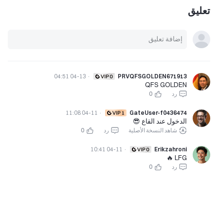
تعليق
04-13 04:51
·
PRVQFSGOLDEN671913
QFS GOLDEN
رد
0
04-11 11:08
·
GateUser-f0436474
الدخول عند القاع 😎
شاهد النسخة الأصلية
رد
0
04-11 10:41
·
Erikzahroni
LFG 🔥
رد
0