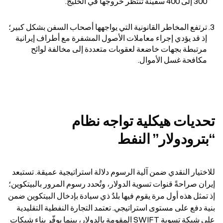
300 إلى 400 سفينة تنتظر خروجها في الخليج.
ترتفع المخاطر القانونية التي يواجهها أصحاب السفن بشكل كبير؛ 
إذ قد يؤدي إجراء معاملات الأصول المشفرة مع أطراف إيرانية 
مرتبطة بجهات خاضعة لعقوبات متعددة إلى مخالفة لوائح 
مكافحة غسل الأموال.
تحديات هيكلية تواجه نظام 
“بترودولار” النفط
للاختيار النقدي ضمن آلية الرسوم دلالة استراتيجية عميقة. تستبعد 
إيران صراحةً قنوات تسوية الدولار، وتُحدد رسوم المرور بالبيتكوين؛ 
إذ تمثل هذه أول مرة يقوم فيها بلدٌ ذي سيادة بإدخال البيتكوين ضمن 
بنية دفع على مستوى استراتيجي. تعتمد التجارة النفطية التقليدية 
على شبكة تسوية SWIFT المقومة بالدولار، بينما يوفّر بناء شبكات 