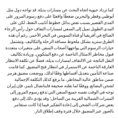
كما تزداد حيوية اتجاه البحث عن مسارات بديلة. قد تواجه دول مثل 
أبوظبي وقطر والبحرين ضغطًا واقعيًا على دفع رسوم المرور على 
المدى القصير بسبب نقص بدائل خطوط أنابيب النفط، لكن على 
المدى الطويل تميل إلى السعي لمسارات التفاف حول رأس الرجاء 
الصالح في أفريقيا أو قناة السويس في البحر الأحمر، رغم أن هذه 
الطرق ستزيد بشكل ملحوظ مسافة الرحلة والتكاليف. وتشتمل 
خيارات الرسوم التي يواجهها أصحاب السفن على متغيرات متعددة: 
قبول مخاطر الامتثال الناجمة عن دفع البيتكوين، وزيادة تكاليف 
النقل الناتجة عن الالتفاف لمسارات بديلة، فضلًا عن تكلفة الانتظار 
الغارقة الناجمة عن الاستمرار في انتظار فتح المضيق. كما قامت 
صناعة التأمين بتعديل أقساطها وفقًا لذلك، ووضعت مضيق هرمز 
ضمن مناطق عالية المخاطر، ما يرفع كذلك التكلفة الإجمالية 
لشحن البضائع. ووفقًا لما نقلته صحيفة فاينانشال تايمز، فإن إيران 
توجه في الوقت نفسه جميع السفن التي تدفع رسوم المرور إلى 
الممرات الشمالية القريبة من الساحل؛ وقد يؤدي ذلك إلى دفع 
بعض شركات الشحن إلى إعادة التفكير فيما إذا كانت ستغامر 
بالعبور عبر المضيق خلال فترة وقف إطلاق النار.