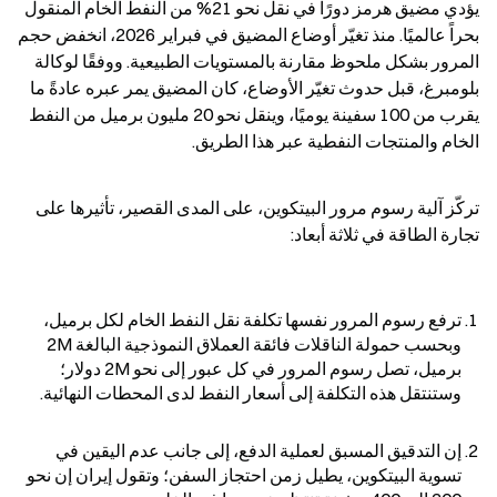
يؤدي مضيق هرمز دورًا في نقل نحو 21% من النفط الخام المنقول 
بحراً عالميًا. منذ تغيّر أوضاع المضيق في فبراير 2026، انخفض حجم 
المرور بشكل ملحوظ مقارنة بالمستويات الطبيعية. ووفقًا لوكالة 
بلومبرغ، قبل حدوث تغيّر الأوضاع، كان المضيق يمر عبره عادةً ما 
يقرب من 100 سفينة يوميًا، وينقل نحو 20 مليون برميل من النفط 
الخام والمنتجات النفطية عبر هذا الطريق.
تركّز آلية رسوم مرور البيتكوين، على المدى القصير، تأثيرها على 
تجارة الطاقة في ثلاثة أبعاد:
ترفع رسوم المرور نفسها تكلفة نقل النفط الخام لكل برميل، 
وبحسب حمولة الناقلات فائقة العملاق النموذجية البالغة 2M 
برميل، تصل رسوم المرور في كل عبور إلى نحو 2M دولار؛ 
وستنتقل هذه التكلفة إلى أسعار النفط لدى المحطات النهائية.
إن التدقيق المسبق لعملية الدفع، إلى جانب عدم اليقين في 
تسوية البيتكوين، يطيل زمن احتجاز السفن؛ وتقول إيران إن نحو 