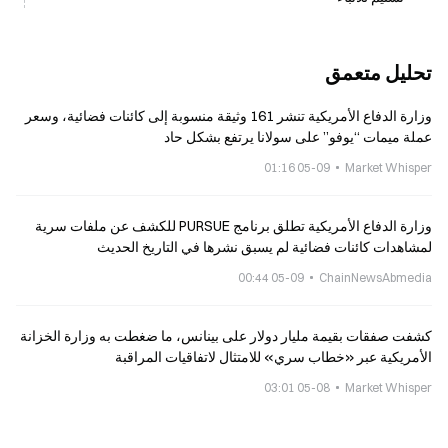
تحليل متعمق
وزارة الدفاع الأمريكية تنشر 161 وثيقة منسوبة إلى كائنات فضائية، وسعر
عملة ميمات “يوفو” على سولانا يرتفع بشكل حاد
05-09 01:16
Market Whisper
وزارة الدفاع الأمريكية تطلق برنامج PURSUE للكشف عن ملفات سرية
لمشاهدات كائنات فضائية لم يسبق نشرها في التاريخ الحديث
05-09 00:44
ChainNewsAbmedia
كشفت صفقات بقيمة مليار دولار على بينانس، ما ضغطت به وزارة الخزانة
الأمريكية عبر «خطاب سري» للامتثال لاتفاقيات المراقبة
05-08 03:01
Market Whisper