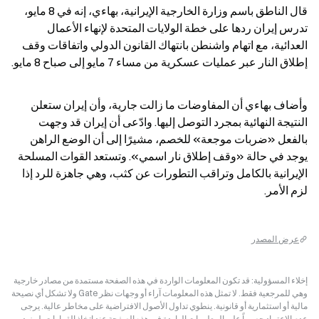
قال الناطق باسم وزارة الخارجية الإيرانية، بهاءي، إنه في 8 مايو، 
تدرس إيران ردها على خطة الولايات المتحدة لإنهاء الأعمال 
العدائية، مع اتهام واشنطن بانتهاك القانون الدولي واتفاقات وقف 
إطلاق النار عبر عمليات عسكرية من مساء 7 مايو إلى صباح 8 مايو.
وأضاف بهاءي أن المفاوضات ما زالت جارية، وأن إيران ستعلن 
النتيجة النهائية بمجرد التوصل إليها. وادّعى أن إيران قد وجهت 
بالفعل «ضربات موجعة» للخصم، مشيرًا إلى أن الوضع الراهن 
يوجد في حالة «وقف إطلاق نار اسمي». وتستعد القوات المسلحة 
الإيرانية بالكامل وتراقب التطورات عن كثب، وهي جاهزة للرد إذا 
لزم الأمر.
عرض المصدر
إخلاء المسؤولية: قد تكون المعلومات الواردة في هذه الصفحة مستمدة من مصادر خارجية
وهي للمرجعية فقط. لا تمثل هذه المعلومات آراء أو وجهات نظر Gate ولا تشكل أي نصيحة
مالية أو استثمارية أو قانونية. ينطوي تداول الأصول الافتراضية على مخاطر عالية. يرجى
عدم الاعتماد حصرياً على المعلومات الواردة في هذه الصفحة عند اتخاذ القرارات. لمزيد