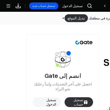
تسجيل الدخول
مكافآت
تسجيل حساب جديد
وفرة في منطقتك.
تبديل الموقع
2026 لمؤشر S&P
انضم إلى Gate
احصل على آخر التحديثات وابدأ رحلتك
نحو الثراء
تسجيل
تسجيل
حساب
الدخول
ووفقاً لشركة HSBC Holdings، رفعت البنك هدفها لمؤشر S&P 500 لنهاية عام 2026 إلى 7,650 نقطة من 7,500 نقطة، بما يمثل 
جديد