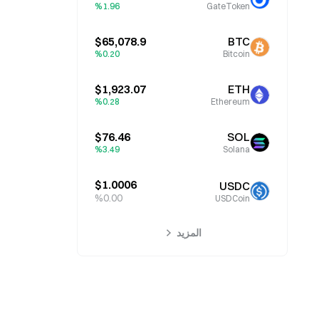
%1.96
GateToken
$65,078.9
BTC
%0.20
Bitcoin
$1,923.07
ETH
%0.28
Ethereum
$76.46
SOL
%3.49
Solana
$1.0006
USDC
%0.00
USDCoin
المزيد