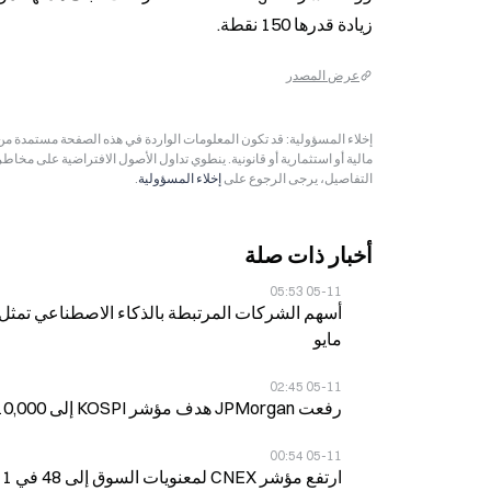
زيادة قدرها 150 نقطة.
عرض المصدر
مالية أو استثمارية أو قانونية. ينطوي تداول الأصول الافتراضية على مخاط
التفاصيل، يرجى الرجوع على
إخلاء المسؤولية
.
أخبار ذات صلة
05-11 05:53
مايو
05-11 02:45
رفعت JPMorgan هدف مؤشر KOSPI إلى 10,000 نقطة في 11 مايو، مرتفعاً بنسبة 33% عن إغلاق يوم الجمعة
05-11 00:54
ارتفع مؤشر CNEX لمعنويات السوق إلى 48 في 11 مايو، بزيادة قدرها 4 نقاط