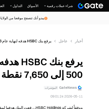
شراء عملات رقمية
الأسواق
التداول
العق
يبدو أنك تتصفح موقعنا من الولاي
أخبار
عاجل
يرفع بنك HSBC هدفه لنهاية عام 2026 لمؤشر S&P 500 إلى 7,650 نقطة من 7,500
500 إلى 7,650 نقطة من 7,500
GateNews
المؤشرات
2026-05-11 09:01:24