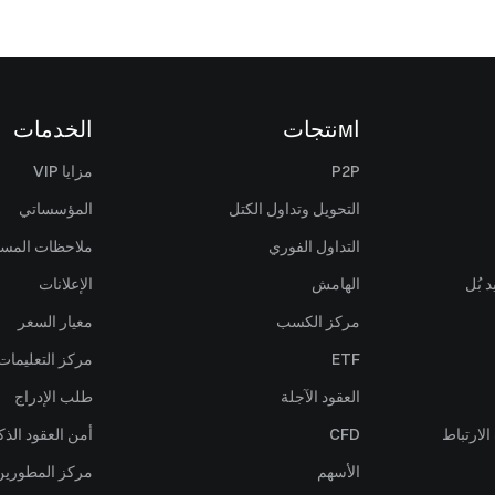
اмنتجات
الخدمات
P2P
مزايا VIP
التحويل وتداول الكتل
المؤسساتي
التداول الفوري
ملاحظات المس
 بُل
الهامش
الإعلانات
مركز الكسب
معيار السعر
ETF
مركز التعليمات
العقود الآجلة
طلب الإدراج
لارتباط
CFD
أمن العقود الذك
الأسهم
مركز المطورين (PI