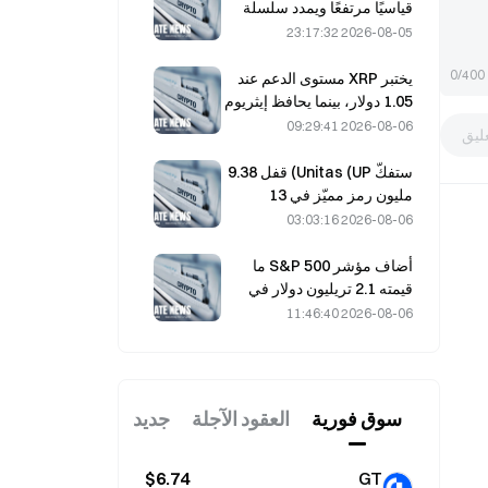
قياسيًا مرتفعًا ويمدد سلسلة
مكاسبه لليوم الخامس على
2026-08-05 23:17:32
التوالي خلال التداولات الليلية؛
واستثمارات الذكاء الاصطناعي
0/400
يختبر XRP مستوى الدعم عند
تقود المكاسب
1.05 دولار، بينما يحافظ إيثريوم
على مستوى 1,908 دولارات
2026-08-06 09:29:41
ليق
وسط ضعف حجم التداول
ستفكّ Unitas (UP) قفل 9.38
مليون رمز مميّز في 13
أغسطس، بقيمة 3.18 مليون
2026-08-06 03:03:16
دولار.
أضاف مؤشر S&P 500 ما
قيمته 2.1 تريليون دولار في
أغسطس، مرتفعًا بنسبة
2026-08-06 11:46:40
3.12%، بينما لم يحقق بيتكوين
سوى مكاسب بنسبة 2%.
سوق فوریة
العقود الآجلة
جديد
$6.74
GT