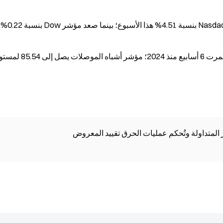
مؤشر S&P 500 يحقق سلسلة صعود متواصلة استمرت 6 أسابيع منذ 2024؛ مؤشر أشباه ال