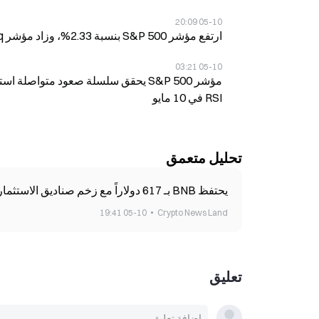
05-10 20:09
ارتفع مؤشر S&P 500 بنسبة 2.33%، وزاد مؤشر Nasdaq بنسبة 4.51% هذا الأسبوع؛ بينما صعد مؤشر Dow بنسبة 0.22%
05-10 03:21
RSI في 10 مايو
تحليل متعمق
يحتفظ BNB بـ 617 دولاراً مع زخم صناديق الاستثمار المتداولة وتُحكم عمليات الحرق تقييد المعروض
05-10 19:41
Crypto News Land
تعليق