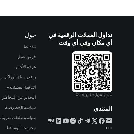
تداول العملات الرقمية في
حول
أي مكان وفي أي وقت
نبذة عنا
فرص عمل
غرفة الأخبار
راعي سباق أوراكل ريد
اتفاقية المستخدم
امسح لتنزيل تطبيق Gate
التحذير من المخاطر
المنتدى
سياسة الخصوصية
سياسة ملفات تعريف ا
مجموعة الوسائط