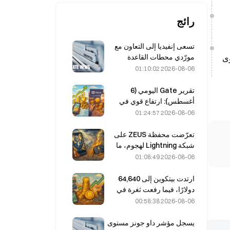
رائج
تسعى إنفيديا إلى التعاون مع
مورّدي محطات القاعدة
موصلات يصل إلى 85.54 لمستوى
الصينيين المزوّدة بالذكاء
2026-08-06 01:10:02
الاصطناعي لنشر شبكة الجيل
السادس (6G).
تقرير Gate اليومي (6
أغسطس): ارتفاع قوي في
الأسهم الممتازة لشركة
2026-08-06 01:24:57
Strategy، STRC؛ وBlock
ترفع توقعاتها للعام 2026
تعرّضت محفظة ZEUS على
بأكمله
شبكة Lightning لهجوم، ما
أدى إلى توقّفها مؤقتًا عن
2026-08-06 01:08:49
العمل، وأكّد الفريق الرسمي
عدم فقدان أموال المستخدمين.
ارتدت بيتكوين إلى 64,640
دولارًا، فيما رفعت ثغرة في
Coldcard عدد المحافظ
2026-08-06 00:58:38
النشطة إلى أعلى مستوى له
في ثلاثة أشهر.
يسجل مؤشر داو جونز مستوى