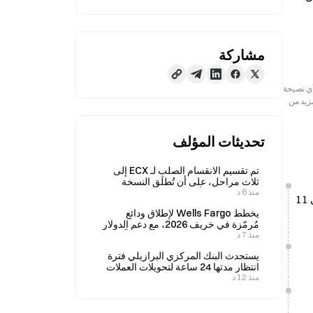
مشاركة
رجعية فقط. لا تمثل هذه المعلومات آراء أو وجهات نظر Gate ولا تشكل أي نصيحة
مزيد من
تحديثات المؤلف
تم تقسيم الانقسام الصلب لـ ECX إلى
ثلاث مراحل، على أن تُطلَق النسخة
منذ 6 د
النهائية في 31 أكتوبر.
أسهم الشركات المرتبطة بالذكاء الاصطناعي تمثل 45% من القيمة السوقية لمؤشر S&P 500، وسجلت مستوىً قياسيًا في 11
يخطط Wells Fargo لإطلاق ودائع
مُرمّزة في خريف 2026، مع دعم الدولار
منذ 7 د
الأمريكي والجنيه الإسترليني مبدئياً
يستحدث البنك المركزي البرازيلي فترة
انتظار مدتها 24 ساعة لتحويلات العملات
منذ 12 د
الرقمية التي تتجاوز 10,000 دولار.