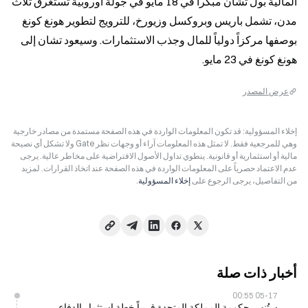
المالية بول تشان مبكراً في 18 مايو في جولة أوروبية تستغرق ثلاث 
مدن، تشمل باريس وبروكسل وزيورخ، للترويج لتطوير هونغ كونغ 
بوصفها مركزاً دولياً للمال وجذب الاستثمارات. وسيعود تشان إلى 
هونغ كونغ في 23 مايو.
عرض المصدر
إخلاء المسؤولية: قد تكون المعلومات الواردة في هذه الصفحة مستمدة من مصادر خارجية
وهي للمرجعية فقط. لا تمثل هذه المعلومات آراء أو وجهات نظر Gate ولا تشكل أي نصيحة
مالية أو استثمارية أو قانونية. ينطوي تداول الأصول الافتراضية على مخاطر عالية. يرجى
عدم الاعتماد حصرياً على المعلومات الواردة في هذه الصفحة عند اتخاذ القرارات. لمزيد
من التفاصيل، يرجى الرجوع على
إخلاء المسؤولية
.
أخبار ذات صلة
05-17 00:55
ستُنهِي حكومة المملكة المتحدة قريباً خطة استثمار الدفاع