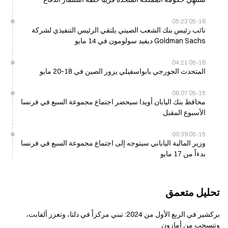
05-16 05:23
نائب رئيس بنك الشعب الصيني يلتقي الرئيس التنفيذي لشركة
Goldman Sachs ديفيد سولومون في 14 مايو
05-16 04:21
المتحدث الجورجي بابواسفيلي يزور الصين في 18-20 مايو
05-15 08:07
محافظ بنك اليابان أويدا سيحضر اجتماع مجموعة السبع في فرنسا
الأسبوع المقبل
05-15 00:39
وزير المالية الياباني سيتوجه إلى اجتماع مجموعة السبع في فرنسا
بدءاً من 17 مايو
تحليل متعمق
بركشير في الربع الأول من 2024: تبني مركزاً في دلتا، وتعزز ألفابت،
وتنسحب من أمازون