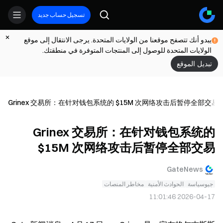
تسجيل حساب جديد
يبدو أنك تتصفح موقعنا من الولايات المتحدة. يرجى الانتقال إلى موقع
الولايات المتحدة للوصول إلى المنتجات المتوفرة في منطقتك.
تبديل الموقع
Grinex 交易所：在针对钱包系统的 $15M 次网络攻击后暂停全部交易
Grinex 交易所：在针对钱包系统的
$15M 次网络攻击后暂停全部交易
GateNews
جيوسياسة
الحوادث الأمنية
مخاطر المنصات
2026-04-17 11:01:46