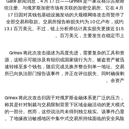
Gate 新闻消息，4 月 17 日——Grinex 是一家在格尔吉斯斯
坦注册、与俄罗斯加密市场有关联的加密交易所。它在 4 月 
17 日因对其钱包基础设施发动的大规模网络攻击而暂停了
全部交易和取款。交易所报告称损失约为 10 亿卢布，或约 
13.1 百万美元。不过，链上分析师估计真实损失更接近 $15 
百万美元，主要发生在稳定币上。
Grinex 将此次攻击描述为高度先进，需要复杂的工具和资
源，这暗示可能涉及有组织或国家级行为方。被盗资产被迅
速转移至多个钱包，随后完成兑换并整合到单一地址。交易
所已向执法部门报告该事件，并正在评估损失、同时确保剩
余资产。
Grinex 将此次攻击归因于对俄罗斯金融体系更广泛的压力，
称其是针对制裁与交易限制背景下区域金融活动的更大模式
的一部分。然而，这些说法尚未得到独立核实。该事件凸显
了地缘政治敏感地区中集中式交易所持续面临的安全风险。