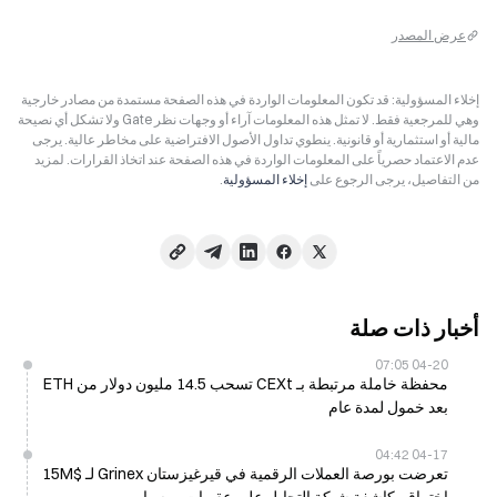
عرض المصدر
إخلاء المسؤولية: قد تكون المعلومات الواردة في هذه الصفحة مستمدة من مصادر خارجية
وهي للمرجعية فقط. لا تمثل هذه المعلومات آراء أو وجهات نظر Gate ولا تشكل أي نصيحة
مالية أو استثمارية أو قانونية. ينطوي تداول الأصول الافتراضية على مخاطر عالية. يرجى
عدم الاعتماد حصرياً على المعلومات الواردة في هذه الصفحة عند اتخاذ القرارات. لمزيد
من التفاصيل، يرجى الرجوع على
إخلاء المسؤولية
.
أخبار ذات صلة
04-20 07:05
محفظة خاملة مرتبطة بـ CEXt تسحب 14.5 مليون دولار من ETH
بعد خمول لمدة عام
04-17 04:42
تعرضت بورصة العملات الرقمية في قيرغيزستان Grinex لـ $15M