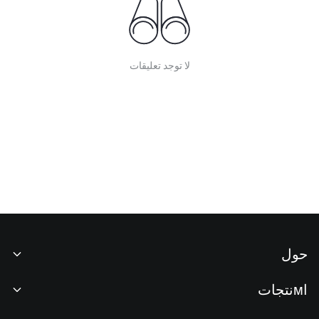
لا توجد تعليقات
حول
نبذة عنا
اмنتجات
فرص عمل
P2P