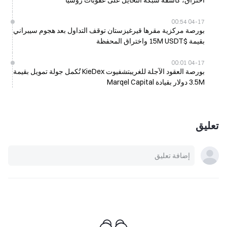
اختراق، كاشفة شبكة التحايل على عقوبات روسيا
04-17 00:54
بورصة مركزية مقرها قيرغيزستان توقف التداول بعد هجوم سيبراني
بقيمة $15M USDT واختراق المحفظة
04-17 00:01
بورصة العقود الآجلة للغريبتشفيوت KieDex تُكمل جولة تمويل بقيمة
3.5M دولار بقيادة Marqel Capital
تعليق