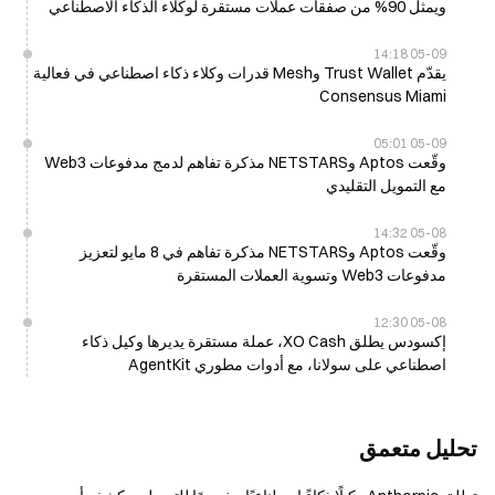
ويمثل 90% من صفقات عملات مستقرة لوكلاء الذكاء الاصطناعي
على السلسلة على شبكة Base
05-09 14:18
يقدّم Trust Wallet وMesh قدرات وكلاء ذكاء اصطناعي في فعالية
Consensus Miami
05-09 05:01
وقّعت Aptos وNETSTARS مذكرة تفاهم لدمج مدفوعات Web3
مع التمويل التقليدي
05-08 14:32
وقّعت Aptos وNETSTARS مذكرة تفاهم في 8 مايو لتعزيز
مدفوعات Web3 وتسوية العملات المستقرة
05-08 12:30
إكسودس يطلق XO Cash، عملة مستقرة يديرها وكيل ذكاء
اصطناعي على سولانا، مع أدوات مطوري AgentKit
تحليل متعمق