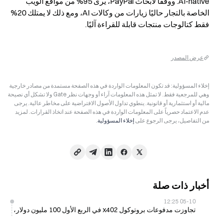
AI-native. ووفقًا لأبحاث PayPal، يرى 95% من مواقع الويب 
الخاصة بالتجار حاليًا زيارات من وكالات AI، ومع ذلك لا يمتلك 20% 
فقط كتالوجات منتجات قابلة للقراءة آليًا.
عرض المصدر
إخلاء المسؤولية: قد تكون المعلومات الواردة في هذه الصفحة مستمدة من مصادر خارجية
وهي للمرجعية فقط. لا تمثل هذه المعلومات آراء أو وجهات نظر Gate ولا تشكل أي نصيحة
مالية أو استثمارية أو قانونية. ينطوي تداول الأصول الافتراضية على مخاطر عالية. يرجى
عدم الاعتماد حصرياً على المعلومات الواردة في هذه الصفحة عند اتخاذ القرارات. لمزيد
من التفاصيل، يرجى الرجوع على
إخلاء المسؤولية
.
أخبار ذات صلة
05-10 12:25
تجاوزت مدفوعات بروتوكول x402 في الربع الأول 100 مليون دولار،