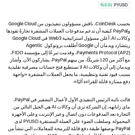
%0.01
PYUSD
بحسب CoinDesk، ناقش مسؤولون تنفيذيون من Google Cloud 
وPayPal كيفية أن تدعم مدفوعات العملات المشفرة تجارةً تقودها 
وكالات AI. أعلن مسؤول استراتيجية Web3 في Google Cloud 
ريتشارد ويدمان أن Google أطلقت بروتوكول Agentic 
Payments Protocol (AP2)، وقدمت تبرعًا إلى مؤسسة FIDO، 
مع أكثر من 120 شريكًا، من بينهم PayPal، يشاركون الآن. وأشار 
ويدمان إلى أن وكالات AI لا تستطيع فتح حسابات مصرفية تقليدية 
بسبب قيود تقنية وتنظيمية، ما يجعل العملات المشفرة «واجهة 
دفع ممتازة قابلة للقراءة آليًا».
قالت نائبة الرئيس التنفيذي الأول لأعمال التشفير في PayPal، 
ماي زابانهه، إن الشركة ترى أن وكالات AI هي الجيل التالي من 
التجارة بعد المدفوعات دون اتصال وعبر الإنترنت وعلى الأجهزة 
المحمولة. وسلطت الضوء على العملة المستقرة PYUSD لدى 
PayPal بوصفها طبقة دفع قابلة للبرمجة للمعاملات التي تنشأ من 