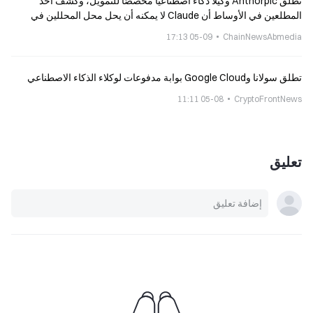
تطلق Anthorpic وكيلًا ذكاءً اصطناعيًا مخصصًا للتمويل، وكشف أحد
المطلعين في الأوساط أن Claude لا يمكنه أن يحل محل المحللين في
الجوانب الأساسية
05-09 17:13
ChainNewsAbmedia
تطلق سولانا وGoogle Cloud بوابة مدفوعات لوكلاء الذكاء الاصطناعي
05-08 11:11
CryptoFrontNews
تعليق