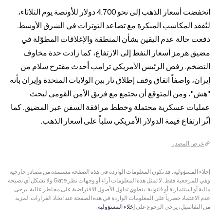
انخفضت أسعار الذهب إلى نحو 4,700 دولار للأونصة يوم الثلاثاء، 
لتُفقد المكاسب المبكرة مع تصاعد التوترات في الشرق الأوسط. 
دفعت حالة عدم اليقين بشأن المنطقة والإغلاقات المطوّلة في 
مضيق هرمز أسعار النفط إلى الارتفاع، كما زادت حدة مخاوف 
التضخم. رفض الرئيس الأمريكي ترامب أحدث مقترح سلام من 
إيران، واصفاً اتفاق وقف إطلاق نار بين الولايات المتحدة وإيران بأنه 
"هش"، ومن المتوقع أن يجتمع مع فريق الأمن القومي لبحث 
عمليات عسكرية محتملة وخطط مرافقة السفن عبر المضيق. كما 
أثّر ارتفاع قيمة الدولار الأمريكي سلباً على أسعار الذهب.
عرض المصدر
إخلاء المسؤولية: قد تكون المعلومات الواردة في هذه الصفحة مستمدة من مصادر خارجية
وهي للمرجعية فقط. لا تمثل هذه المعلومات آراء أو وجهات نظر Gate ولا تشكل أي نصيحة
مالية أو استثمارية أو قانونية. ينطوي تداول الأصول الافتراضية على مخاطر عالية. يرجى
عدم الاعتماد حصرياً على المعلومات الواردة في هذه الصفحة عند اتخاذ القرارات. لمزيد
من التفاصيل، يرجى الرجوع على
إخلاء المسؤولية
.