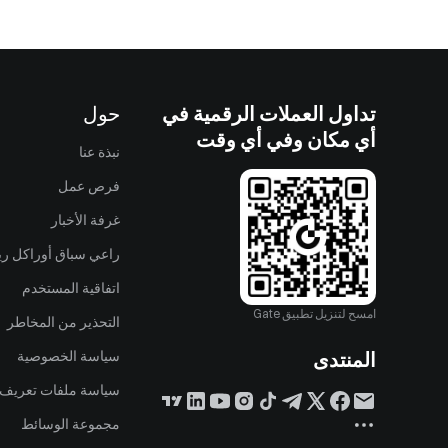
تداول العملات الرقمية في
حول
أي مكان وفي أي وقت
نبذة عنا
فرص عمل
غرفة الأخبار
راعي سباق أوراكل ريد
اتفاقية المستخدم
امسح لتنزيل تطبيق Gate
التحذير من المخاطر
المنتدى
سياسة الخصوصية
سياسة ملفات تعريف ا
مجموعة الوسائط