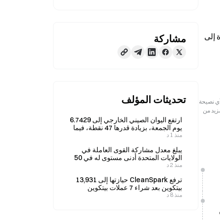
الماضيين، وذلك حتى 10 مايو. وأضاف ناصر أنه حتى بعد أن تتعافى تدفقات الطاقة، سيظل النظام بحاجة إلى وقت إضافي للعودة إلى 
مشاركة
تحديثات المؤلف
رجعية فقط. لا تمثل هذه المعلومات آراء أو وجهات نظر Gate ولا تشكل أي نصيحة
مزيد من
ارتفع اليوان الصيني الخارجي إلى 6.7429
يوم الجمعة، بزيادة قدرها 47 نقطة، فيما
منذ 1 د
بلغت مكاسبه الأسبوعية 0.13%.
يبلغ معدل مشاركة القوى العاملة في
الولايات المتحدة أدنى مستوى له في 50
منذ 2 د
عامًا عند 61.4% في يوليو، بينما ينخفض
معدل البطالة إلى 4.1%.
ترفع CleanSpark حيازتها إلى 13,931
بيتكوين بعد شراء 7 عملات بيتكوين
منذ 8 د
إضافية