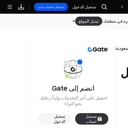
تسجيل الدخول
مكافآت
تسجيل حساب جديد
وفرة في منطقتك.
تبديل الموقع
سعودية
ل
انضم إلى Gate
احصل على آخر التحديثات وابدأ رحلتك
نحو الثراء
تسجيل
تسجيل
حساب
الدخول
جديد