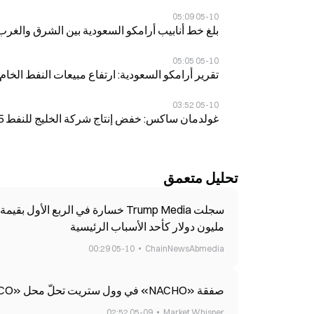
05-10 05:09
بلغ خط أنابيب أرامكو السعودية بين الشرق والغرب طاقته الكاملة عن
05-10 05:05
تقرير أرامكو السعودية: ارتفاع مبيعات النفط الخام 
05-10 03:52
غولدمان ساكس: خفض إنتاج شركة الخليج للنفط 14.5 مليون برميل يوميًا في أبريل بسبب صراع مع إيران
تحليل متعمق
مليون دولار كأحد الأسباب الرئيسية
05-10 00:29
ChainNewsAbmedia
صفقة «NACHO» في وول ستريت تحلّ محل «TACO»، والأزمة في هرمز تدفع أسعار النفط
05-09 02:52
Market Whisper