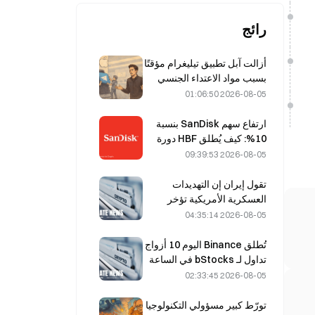
رائج
أزالت آبل تطبيق تيليغرام مؤقتًا
بسبب مواد الاعتداء الجنسي
على الأطفال (CSAM)، ونفى
2026-08-05 01:06:50
دوروف ذلك، قائلًا إنه تعرّض
لـ«هجوم أمني».
ارتفاع سهم SanDisk بنسبة
10%: كيف يُطلق HBF دورة
جديدة في تخزين الذكاء
2026-08-05 09:39:53
الاصطناعي، وهل يمكن للنتائج
المالية تأكيد مبررات النمو؟
تقول إيران إن التهديدات
العسكرية الأمريكية تؤخر
اتفاقها مع عُمان بشأن مضيق
2026-08-05 04:35:14
هرمز في 5 أغسطس
تُطلق Binance اليوم 10 أزواج
تداول لـ bStocks في الساعة
20:00 بتوقيت UTC+8، من
2026-08-05 02:33:45
دون رسوم مُصنِّع.
تورّط كبير مسؤولي التكنولوجيا