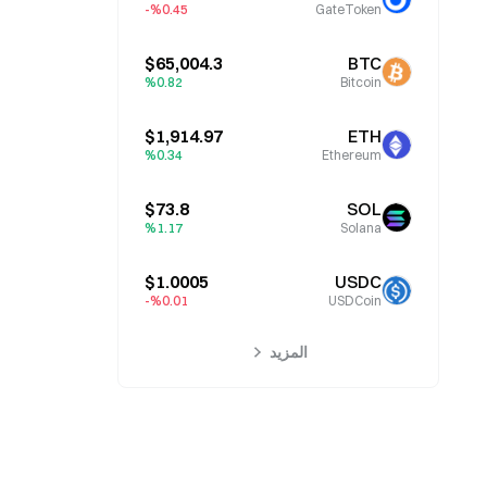
%0.45-
GateToken
$65,004.3
BTC
%0.82
Bitcoin
$1,914.97
ETH
%0.34
Ethereum
$73.8
SOL
%1.17
Solana
$1.0005
USDC
%0.01-
USDCoin
المزيد