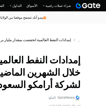
شراء عملات رقمية
الأسواق
التداول
العق
يبدو أنك تتصفح موقعنا من الولاي
أخبار
عاجل
إمدادات النفط العالمية انخفضت بمقدار مليار ب
إمدادات النفط العالمي
خلال الشهرين الماضي
لشركة أرامكو السعود
GateNews
السلع