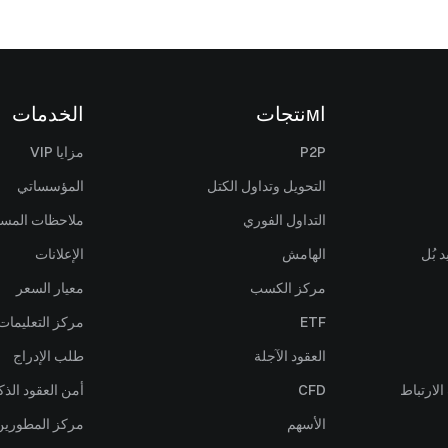
اмنتجات
الخدمات
P2P
مزايا VIP
التحويل وتداول الكتل
المؤسساتي
التداول الفوري
ملاحظات المس
 بُل
الهامش
الإعلانات
مركز الكسب
معيار السعر
ETF
مركز التعليمات
العقود الآجلة
طلب الإدراج
لارتباط
CFD
أمن العقود الذك
الأسهم
مركز المطورين (PI