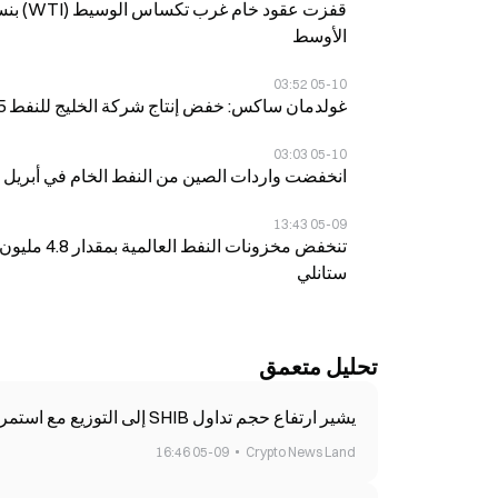
الأوسط
05-10 03:52
غولدمان ساكس: خفض إنتاج شركة الخليج للنفط 14.5 مليون برميل يوميًا في أبريل بسبب صراع مع إيران
05-10 03:03
انخفضت واردات الصين من النفط الخام في أبريل إلى 38.471 مليون طن، مقارنة بـ49.982 مليون طن 
05-09 13:43
تنخفض مخزو
ستانلي
تحليل متعمق
يشير ارتفاع حجم تداول SHIB إلى التوزيع مع استمرار المقاومة
05-09 16:46
Crypto News Land