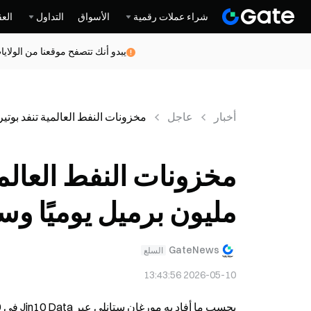
شراء عملات رقمية
الأسواق
التداول
العق
يبدو أنك تتصفح موقعنا من الولاي
أخبار
عاجل
مخزونات النفط العالمية تنفد بوتيرة قياسية تبلغ 4.8 مليون برميل يوميً
مليون برميل يوميًا و
GateNews
السلع
2026-05-10 13:43:56