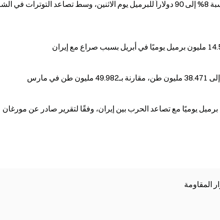
قفزت عقود خام غرب تكساس الوسيط (WTI) بنسبة 8% إلى 90 دولاراً للبرميل يوم الاثنين، وسط تصاعد التوترات في 
في مارس
نات النفط العالمية بمقدار 4.8 مليون برميل يوميًا مع تصاعد الحرب بين إيران، وفقًا لتقرير صادر عن مورغان