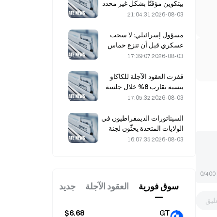
بيتكوين مؤقتًا بشكل غير محدد
بعد هجمات مدعومة بالذكاء
2026-08-03 21:04:31
الاصطناعي
مسؤول إسرائيلي: لا سحب
عسكري قبل أن تنزع حماس
سلاحها
2026-08-03 17:39:07
قفزت العقود الآجلة للكاكاو
بنسبة تقارب 8% خلال جلسة
يوم الجمعة الماضي، في
2026-08-03 17:05:32
مفاجأة لفاعلي السوق
السيناتورات الديمقراطيون في
الولايات المتحدة يحثّون لجنة
تداول السلع الآجلة (CFTC)
2026-08-03 16:07:35
على تقييد منتجات الرهان
المتعلقة بحرائق الغابات في
ظل موسم قياسي من الحرائق
0/400
سوق فوریة
العقود الآجلة
جديد
ليق
$6.68
GT