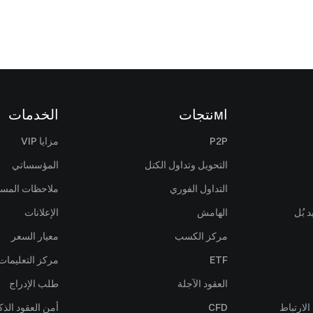
اмنتجات
الخدمات
P2P
مزايا VIP
التحويل وتداول الكتل
المؤسساتي
التداول الفوري
ملاحظات المس
 بُل
الهامش
الإعلانات
مركز الكسب
معيار السعر
ETF
مركز التعليمات
العقود الآجلة
طلب الإدراج
لارتباط
CFD
أمن العقود الذك