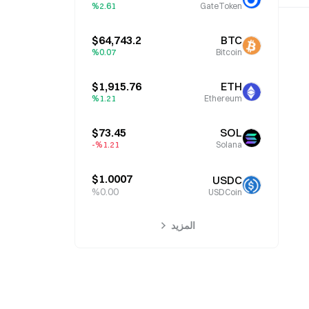
%2.61
GateToken
$64,743.2
BTC
%0.07
Bitcoin
$1,915.76
ETH
%1.21
Ethereum
$73.45
SOL
%1.21-
Solana
$1.0007
USDC
%0.00
USDCoin
المزيد