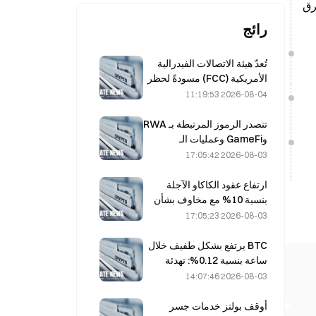
الشرق
رائج
تُعدّ هيئة الاتصالات الفيدرالية
الأمريكية (FCC) مسودةً لحظر
الوحدات البصرية الصينية في
2026-08-04 11:19:53
مراكز البيانات؛ ما قد يؤدي إلى
تأثر الحصة السوقية لشركة
تتصدر الرموز المرتبطة بـ RWA
Xinyuan بنسبة 27%
وGameFi وعمليات الـ
Restaking أداء السوق في
2026-08-03 17:05:42
يوليو
ارتفاع عقود الكاكاو الآجلة
بنسبة 10% مع مخاوف بشأن
المعروض، واقترابها من 6,000
2026-08-03 17:05:23
دولار للطن
BTC يرتفع بشكل طفيف خلال
ساعة بنسبة 0.12%: تهدئة
الجغرافيا السياسية وتزامن
2026-08-03 14:07:46
المعنويات الاقتصادية الكلية
يدفعان انتعاشاً قصير الأجل
أوقف بولتز خدمات جسر