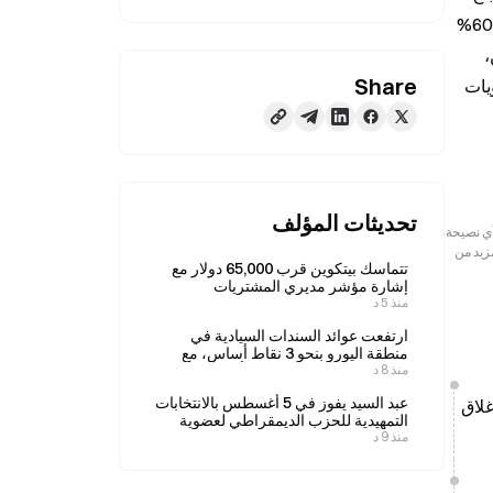
مليون برميل خلال الفترة من 1 مارس إلى 25 أبريل، إذ تعطل حرب إيران حركة شحن الخليج الفارسي. ويشكل النفط الخام نحو 60% 
من تراجع المخزونات، بينما تتمثل بقية الانخفاض في المنتجات المكررة. وظلت مضيق هرمز على مقربة من الإغلاق لمدة شهرين، 
Share
ويفضي الاستنزاف السريع إلى تآكل المخزون الاحتياطي المصمم للحماية من صدمات الإمداد. ومع اقتراب المخزونات من مستويات 
تحديثات المؤلف
رجعية فقط. لا تمثل هذه المعلومات آراء أو وجهات نظر Gate ولا تشكل أي نصيحة
مزيد من
تتماسك بيتكوين قرب 65,000 دولار مع
إشارة مؤشر مديري المشتريات
منذ 5 د
الأمريكي لشهر يوليو إلى مخاطر الركود
التضخمي
ارتفعت عوائد السندات السيادية في
منطقة اليورو بنحو 3 نقاط أساس، مع
منذ 8 د
تسارع صعودها في وقت متأخر من يوم
الخميس.
عبد السيد يفوز في 5 أغسطس بالانتخابات
هرمز لإغلاق
التمهيدية للحزب الديمقراطي لعضوية
منذ 9 د
مجلس الشيوخ عن ولاية ميشيغان،
وترامب يصفه بأنه «معادٍ لإسرائيل»