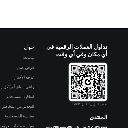
تداول العملات الرقمية في
حول
أي مكان وفي أي وقت
نبذة عنا
فرص عمل
غرفة الأخبار
راعي سباق أوراكل ريد
اتفاقية المستخدم
امسح لتنزيل تطبيق Gate
التحذير من المخاطر
المنتدى
سياسة الخصوصية
سياسة ملفات تعريف ا