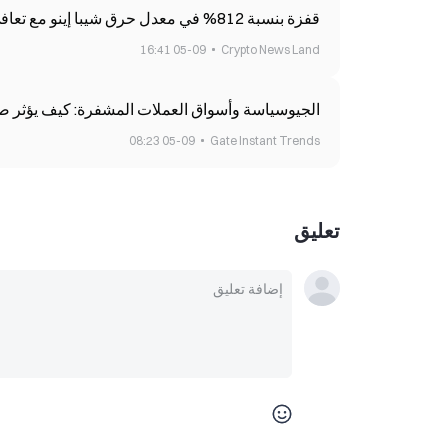
قفزة بنسبة 812% في معدل حرق شيبا إينو مع تعافي النشاط
05-09 16:41
Crypto News Land
الجيوسياسة وأسواق العملات المشفرة: كيف يؤثر صرا
05-09 08:23
Gate Instant Trends
تعليق