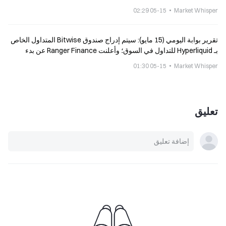
05-15 02:29
Market Whisper
تقرير بوابة اليومي (15 مايو): سيتم إدراج صندوق Bitwise المتداول الخاص
بـ Hyperliquid للتداول في السوق؛ وأعلنت Ranger Finance عن بدء
الإغلاق التدريجي
05-15 01:30
Market Whisper
تعليق