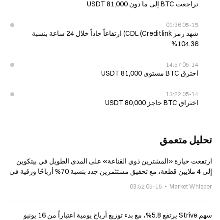
تراجعت BTC إلى ما دون 81,000 USDT
05-15 01:36
شهد رمز CDL (Creditlink) ارتفاعاً حاداً خلال 24 ساعة بنسبة
104.36%
05-14 14:57
اخترق BTC مستوى 81,000 USDT
05-14 13:22
اختراق BTC حاجز 80,000 USDT
تحليل متعمق
ارتفعت حيازة «المشترين ذوي القناعة» على المدى الطويل في بيتكوين
إلى 4 ملايين قطعة، مع تحقيق مستثمرين جدد بنسبة 70% أرباحًا ورقية في
حساباتهم.
05-15 03:52
Market Whisper
سهم Strive يرتفع 5.8%، مع بدء توزيع أرباح يومية اعتباراً من 16 يونيو