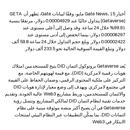
أخبار Gate News، 15 مايو، وفقًا لبيانات Gate، يَظهر أن GETA 
(Getaverse) يتداول حاليًا عند 0.00004929 دولار، مرتفعًا بنسبة 
99.91% خلال 24 ساعة. وقد وصل إلى أعلى مستوى عند 
0.00006297 دولار، بينما انخفض إلى أدنى مستوى عند 
0.00002422 دولار. وبلغ حجم التداول خلال 24 ساعة 59.8 ألف 
دولار. وتبلغ القيمة السوقية الحالية نحو 233.5 ألف دولار.
يُعد Getaverse بروتوكول ائتمان DID يتيح للمستخدمين امتلاك 
هويات رقمية لامركزية (DID)، مع قيمة لهويتهم الخاصة، مع 
التركيز على ملكية المحتوى الرقمي، وضمان الحفاظ على القيمة 
في مجتمع لامركزي. ويهدف إلى وضع معيار لإدارة هويات DID 
والائتمان للمستخدمين، وربط مشاريع Web3 عالية الجودة، وتقديم 
خدمات تقنية لنظام ائتمان DID لمالكي المشاريع. وتتمثل رؤية 
Getaverse في أن يصبح أكبر منصة موثوقة مبنية على نظام 
ائتمانات DID، بما يمكّن التطبيقات عبر النظام البيئي لمنتجات 
الابتكار في Web3.