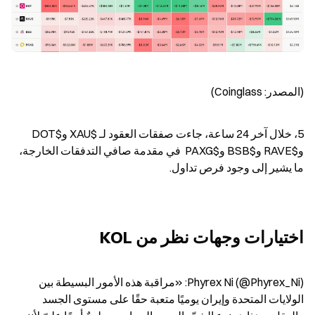
(المصدر: Coinglass)
5، خلال آخر 24 ساعة، جاءت صفقات العقود لـ $XAU و$DOT 
و$RAVE و$BSB و$PAXG  في مقدمة صافي التدفقات الخارجة، 
ما يشير إلى وجود فرص تداول.
اختيارات وجهات نظر من KOL
Phyrex Ni (@Phyrex_Ni): «مراقبة هذه الأمور البسيطة بين 
الولايات المتحدة وإيران يوميًا متعبة حقًا على مستوى الجسد 