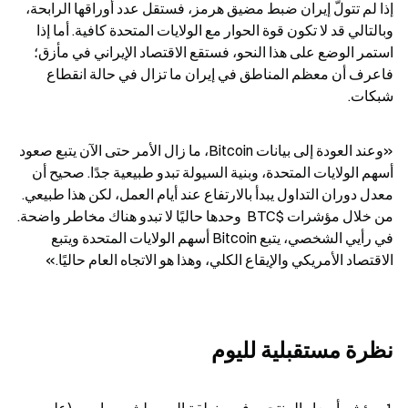
إذا لم تتولّ إيران ضبط مضيق هرمز، فستقل عدد أوراقها الرابحة، 
وبالتالي قد لا تكون قوة الحوار مع الولايات المتحدة كافية. أما إذا 
استمر الوضع على هذا النحو، فستقع الاقتصاد الإيراني في مأزق؛ 
فاعرف أن معظم المناطق في إيران ما تزال في حالة انقطاع 
شبكات.
«وعند العودة إلى بيانات Bitcoin، ما زال الأمر حتى الآن يتبع صعود 
أسهم الولايات المتحدة، وبنية السيولة تبدو طبيعية جدًا. صحيح أن 
معدل دوران التداول يبدأ بالارتفاع عند أيام العمل، لكن هذا طبيعي. 
من خلال مؤشرات $BTC  وحدها حاليًا لا تبدو هناك مخاطر واضحة. 
في رأيي الشخصي، يتبع Bitcoin أسهم الولايات المتحدة ويتبع 
الاقتصاد الأمريكي والإيقاع الكلي، وهذا هو الاتجاه العام حاليًا.»
نظرة مستقبلية لليوم
1، مؤشر أسعار المنتجين في منطقة اليورو لشهر مارس (على 