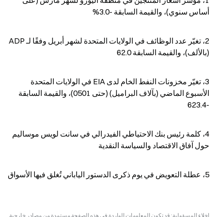
أساس سنوي)، والقيمة السابقة -3.0%
2، تغيّر عدد الوظائف في الولايات المتحدة لشهر أبريل وفقًا لـ ADP 
(بالألف)، والقيمة السابقة 62.0
3، تغيّر مخزونات النفط الخام لدى EIA في الولايات المتحدة 
الأسبوع الماضي (بآلاف البراميل) (حتى 0501)، والقيمة السابقة 
-623.4
4، كلمة رئيس بنك الاحتياطي الفيدرالي في سانت لويس موساليم 
حول آفاق الاقتصاد والسياسة النقدية
5، عطلة التعويض في يوم ذكرى الدستور الياباني تُغلق فيها الأسواق
إخلاء المسؤولية: قد تكون المعلومات الواردة في هذه الصفحة مستمدة من مصادر خارجية