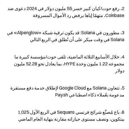
2، رفع حوت/كيان كبير خسر 55 مليون دولار في 2024 دعوى ضد 
Coinbase، متهمًا إياها برفض رد الأموال المسروقة
3، مطورون في Solana: قد يكون ترقية شبكة «Alpenglow» في 
Solana في وقت مبكر على أن تُطلق في الربع التالي
4، خلال الأسابيع الثلاثة الماضية، تلقى حوت/مؤسسة كبيرة ما 
مجموعه 1.22 مليون وحدة HYPE، بما يعادل نحو 52.28 مليون 
دولار
5، تتعاون Solana مع Google Cloud لإطلاق خدمة دفع مستقرة 
مدعومة بعُملاء ذكاء اصطناعي Pay.sh
6، باع مُصنِّع شرائح فرنسي Sequans في الربع الأول 1,025 
بيتكوين، ونصف مستوى حيازاته مقارنة بنهاية العام الماضي