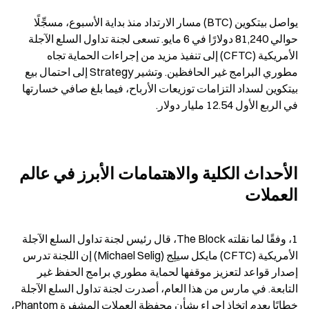
يواصل بيتكوين (BTC) مسار الارتداد منذ بداية الأسبوع، مسجِّلًا 
حوالي 81,240 دولارًا في 6 مايو. تسعى لجنة تداول السلع الآجلة 
الأمريكية (CFTC) إلى تنفيذ مزيد من إجراءات الحماية تجاه 
مطوري البرامج غير الحافظين. وتشير Strategy إلى احتمال بيع 
بيتكوين لسداد التزامات توزيعات الأرباح، فيما بلغ صافي خسارتها 
في الربع الأول 12.54 مليار دولار.
الأحداث الكلية والاهتمامات الأبرز في عالم 
العملات
1، وفقًا لما نقلته The Block، قال رئيس لجنة تداول السلع الآجلة 
الأمريكية (CFTC) مايكل سيلِج (Michael Selig) إن اللجنة تدرس 
إصدار قواعد لتعزيز موقفها لحماية مطوري برامج الحفظ غير 
التابعة. في مارس من هذا العام، أصدرت لجنة تداول السلع الآجلة 
خطابًا بعدم اتخاذ إجراء بشأن محفظة العملات المشفرة Phantom، 