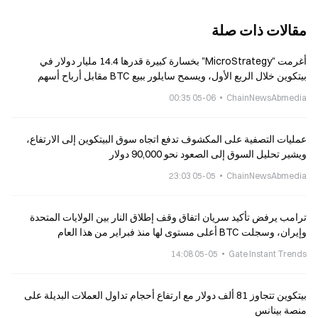
مقالات ذات صلة
أغرمت "MicroStrategy" بخسارة كبيرة قدرها 14.4 مليار دولار في
بيتكوين خلال الربع الأول، ويسمح سايلور ببيع BTC مقابل أرباح أسهم
مرتفعة بقيمة كبيرة
05-06 00:35
ChainNewsAbmedia
عمليات التصفية على المكشوف تدفع اتجاه سوق البيتكوين إلى الارتفاع،
ويشير تحليل السوق إلى الصعود نحو 90,000 دولار
05-05 23:03
ChainNewsAbmedia
ترامب يرفض تأكيد سريان اتفاق وقف إطلاق النار بين الولايات المتحدة
وإيران، وسجلت BTC أعلى مستوى لها منذ فبراير من هذا العام
05-05 14:08
Gate Instant Trends
بيتكوين تتجاوز 81 ألف دولار مع ارتفاع أحجام تداول العملات البديلة على
منصة بينانس