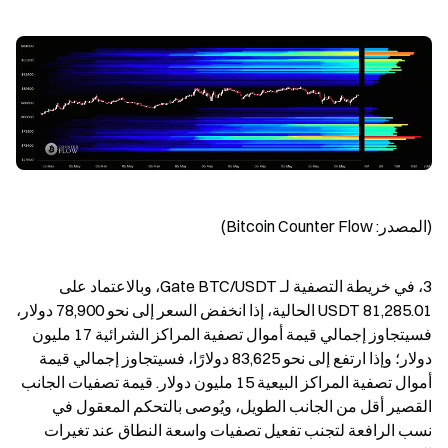
(المصدر: Bitcoin Counter Flow)
3، في خريطة التصفية لـ Gate BTC/USDT، وبالاعتماد على 
81,285.01 USDT الحالية، إذا انخفض السعر إلى نحو 78,900 دولار، 
فسيتجاوز إجمالي قيمة أموال تصفية المراكز الشرائية 17 مليون 
دولار؛ وإذا ارتفع إلى نحو 83,625 دولارًا، فسيتجاوز إجمالي قيمة 
أموال تصفية المراكز البيعية 15 مليون دولار. قيمة تصفيات الجانب 
القصير أقل من الجانب الطويل، ويُوصى بالتحكم المعقول في 
نسب الرافعة لتجنب تفعيل تصفيات واسعة النطاق عند تغيرات 