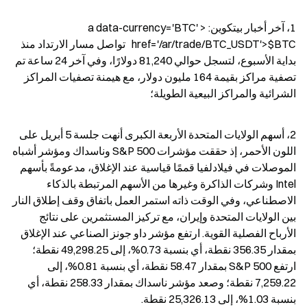
1، آخر أخبار بيتكوين: <a data-currency='BTC' 
href='/ar/trade/BTC_USDT'>$BTC   تواصل مسار الارتداد منذ 
بداية الأسبوع، لتسجل حوالي 81,240 دولارًا، وفي آخر 24 ساعة تم 
تصفية مراكز بقيمة 164 مليون دولار، مع هيمنة تصفيات المراكز 
الشرائية والمراكز البيعية الطويلة؛
2، أسهم الولايات المتحدة الأربعة الكبرى أنهت جلسة 5 أبريل على 
اللون الأحمر، إذ حققت مؤشرات S&P 500 وناسداك ومؤشر أشباه 
الموصلات في فيلادلفيا قممًا قياسية عند الإغلاق، مدعومةً بأسهم 
Intel وشركات الذاكرة وغيرها من الأسهم المرتبطة بالذكاء 
الاصطناعي، وفي الوقت ذاته استمر العمل باتفاق وقف إطلاق النار 
بين الولايات المتحدة وإيران، مع تركيز المستثمرين على نتائج 
الأرباح الفصلية القوية. ارتفع مؤشر داو جونز الصناعي عند الإغلاق 
بمقدار 356.35 نقطة، أي بنسبة 0.73%، إلى 49,298.25 نقطة؛ 
ارتفع S&P 500 بمقدار 58.47 نقطة، أي بنسبة 0.81%، إلى 
7,259.22 نقطة؛ وصعد مؤشر ناسداك بمقدار 258.33 نقطة، أي 
بنسبة 1.03%، إلى 25,326.13 نقطة.