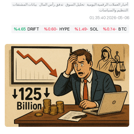
أخبار العملات الرقمية اليومية
تحليل السوق
تدفق رأس المال
بيانات المشتقات
التنظيم والسياسات
2026-05-06 01:35:40
%4.65
DRIFT
%0.60-
HYPE
%1.49-
SOL
%0.74-
BTC