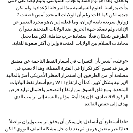
والعقل، وهذا هو نوع الشدّ والجدب السياسي. ولومٌ أيضًا عليّ لأنني 
بدأت بدراسة العلوم السياسية منذ المرحلة الإعدادية ولم تكن 
جيدة، لكن كما قلت: رغم أن الولايات المتحدة أمس قصفت 7 
زوارق سريعة تابعة لإيران، وما فعلته إيران هو مجرد التعبير عن 
الإدانة، ولم تصعّد جبهة الحريق ضد الولايات المتحدة. يبدو أن 
الطرفين يتجنبّان فعلًا استعادة حرب شاملة، لكن هذا يجعل 
محادثات السلام بين الولايات المتحدة وإيران أكثر صعوبة للغاية.
«وعليه، أشعر بأن التغيرات في أسعار النفط الناجمة عن مضيق 
هرمز قد تصبح أكثر تكرارًا في الفترة المقبلة، وهذا لا يصب في 
مصلحة أي من الطرفين. إن استمرار الحظر الأمريكي أضرّ بالمالية 
الإيرانية بشكل كبير، كما أن ارتفاع WTI رفع أسعار نفط الولايات 
المتحدة، ومع قلق السوق من ارتفاع التضخم واحتمال تزايد فرص 
الركود الاقتصادي، فإن هذا أيضًا مؤلم بالنسبة إلى ترامب الذي 
يهدف إلى خفض الفائدة.
«لذا أستطيع أن أتساءل: هل يمكن أن يحقق ترامب وإيران تواصلاً 
فعليًا عبر مضيق هرمز، ثم بعد ذلك حل مشكلة الملف النووي؟ لكن 