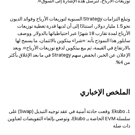
توزيعات الأرباح، لنرسل هذه الإشارة إلى السوق».
وتبلغ التزامات Strategy السنوية لتوزيعات الأرباح وفوائد الديون 
نحو 1.5 مليار دولار، استنادًا إلى أن لديها قدرة تغطية توزيعات 
الأرباح لمدة تقارب 18 شهرًا عبر احتياطياتها بالدولار. ووصف 
سايلور هذا النموذج بأنه: «شراء بيتكوين بالائتمان، ما يسمح لها 
بالارتفاع في القيمة، ثم بيع بيتكوين لدفع توزيعات الأرباح». وبعد 
الإعلان عن الخبر، انخفض سهم Strategy في ما بعد الإغلاق بأكثر 
من 4%.
الملخص الإخباري
1، Ekubo: وقعت حادثة أمنية في عقد توجيه التبديل (Swap) على 
سلسلة EVM الخاصة بـ Ekubo، وتوصي بإلغاء التفويضات لعناوين 
ذات صلة