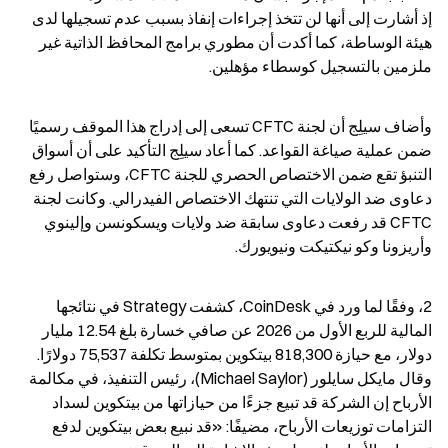
إذ أشارت إلى أنها لن تتخذ إجراءات إنفاذ بسبب عدم تسجيلها لدى 
هيئة الوساطة، كما أكدت أن مطوري برامج المحافظ الذاتية غير 
ملزمين بالتسجيل كوسطاء مؤهلين.
وأضاف سيلِج أن لجنة CFTC تسعى إلى إدراج هذا الموقف رسميًا 
ضمن عملية صياغة القواعد. كما أعاد سيلِج التأكيد على أن أسواق 
التنبؤ تقع ضمن الاختصاص الحصري للجنة CFTC، وستواصل رفع 
دعاوى ضد الولايات التي تنتهك الاختصاص الفيدرالي. وكانت لجنة 
CFTC قد رفعت دعاوى سابقة ضد ولايات ويسكونسن وإلينوي 
وأريزونا وكو نيكتيكت ونيويورك.
2، وفقًا لما ورد في CoinDesk، كشفت Strategy في نتائجها 
المالية للربع الأول من 2026 عن صافي خسارة بلغ 12.54 مليار 
دولار، مع حيازة 818,300 بيتكوين بمتوسط تكلفة 75,537 دولارًا. 
وقال مايكل سايلور (Michael Saylor)، رئيس التنفيذ، في مكالمة 
الأرباح إن الشركة قد تبيع جزءًا من حيازاتها من بيتكوين لسداد 
التزامات توزيعات الأرباح، مضيفًا: «قد نبيع بعض بيتكوين لدفع 