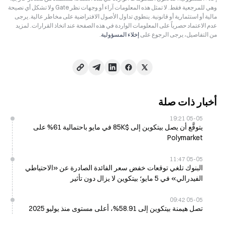
وهي للمرجعية فقط. لا تمثل هذه المعلومات آراء أو وجهات نظر Gate ولا تشكل أي نصيحة
مالية أو استثمارية أو قانونية. ينطوي تداول الأصول الافتراضية على مخاطر عالية. يرجى
عدم الاعتماد حصرياً على المعلومات الواردة في هذه الصفحة عند اتخاذ القرارات. لمزيد
من التفاصيل، يرجى الرجوع على
إخلاء المسؤولية
.
أخبار ذات صلة
05-05 19:21
يتوقَّع أن يصل بيتكوين إلى $85K في مايو باحتمالية 61% على
Polymarket
05-05 11:47
البنوك تلغي توقعات خفض سعر الفائدة الصادرة عن «الاحتياطي
الفيدرالي» في 5 مايو؛ بيتكوين لا يزال دون تأثير
05-05 09:42
تصل هيمنة بيتكوين إلى 58.91%، أعلى مستوى منذ يوليو 2025