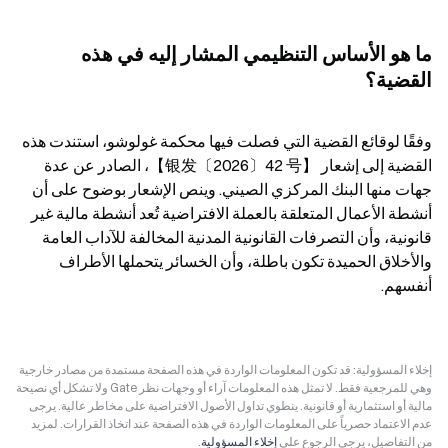
ما هو الأساس التنظيمي المشار إليه في هذه 
القضية؟
وفقًا لوقائع القضية التي فصلت فيها محكمة غولوشو، استندت هذه 
القضية إلى إشعار 【银发〔2026〕42 号】، الصادر عن عدة 
جهات منها البنك المركزي الصيني. وينص الإشعار بوضوح على أن 
أنشطة الأعمال المتعلقة بالعملة الافتراضية تُعد أنشطة مالية غير 
قانونية، وأن التصرفات القانونية المدنية المخالفة للآداب العامة 
والأخلاق الحميدة تكون باطلة، وأن الخسائر يتحملها الأطراف 
أنفسهم.
إخلاء المسؤولية: قد تكون المعلومات الواردة في هذه الصفحة مستمدة من مصادر خارجية
وهي للمرجعية فقط. لا تمثل هذه المعلومات آراء أو وجهات نظر Gate ولا تشكل أي نصيحة
مالية أو استثمارية أو قانونية. ينطوي تداول الأصول الافتراضية على مخاطر عالية. يرجى
عدم الاعتماد حصرياً على المعلومات الواردة في هذه الصفحة عند اتخاذ القرارات. لمزيد
من التفاصيل، يرجى الرجوع على
إخلاء المسؤولية
.