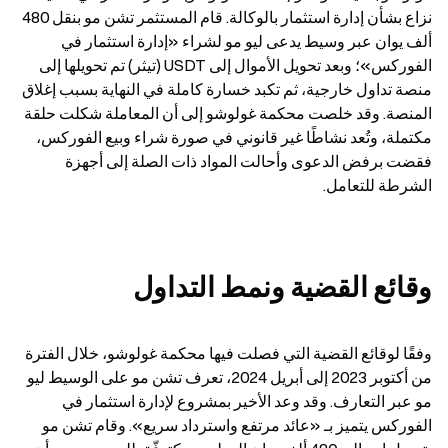
نزاع بشأن إدارة استثمار بالوكالة. قام المستثمر تشن مو بنقل 480 
ألف يوان عبر وسيط يدعى ليو مو لشراء «إدارة استثمار في 
الفوركس»؛ وبعد تحويل الأموال إلى USDT (تيثر) تم تحويلها إلى 
منصة تداول خارجية، ثم تكبد خسارة كاملة في النهاية بسبب إغلاق 
المنصة. وقد خلصت محكمة غولوشو إلى أن المعاملة شكلت حلقة 
مكتملة، وتُعد نشاطًا غير قانوني في صورة شراء وبيع الفوركس، 
فقضت برفض الدعوى وأحالت المواد ذات الصلة إلى أجهزة 
الشرطة للتعامل.
وقائع القضية ونمط التداول
وفقًا لوقائع القضية التي فصلت فيها محكمة غولوشو، خلال الفترة 
من أكتوبر 2023 إلى أبريل 2024، تعرف تشن مو على الوسيط ليو 
مو عبر التعارف. وقد وعد الأخير بمشروع لإدارة استثمار في 
الفوركس يتميز بـ «عائد مرتفع واسترداد سريع». وقام تشن مو 