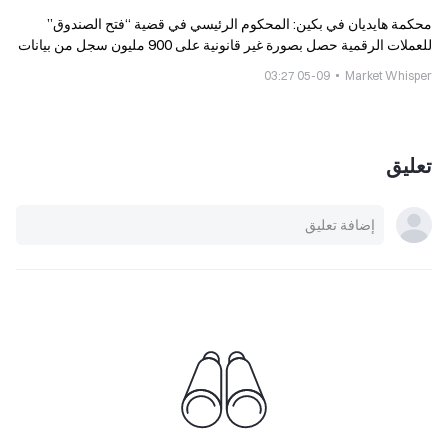
محكمة هايديان في بكين: المحكوم الرئيسي في قضية “فتح الصندوق”
للعملات الرقمية حصل بصورة غير قانونية على 900 مليون سجل من بيانات
المواطنين، وحُكم عليه بالسجن لمدة 7 سنوات
05-09 03:27
Market Whisper
تعليق