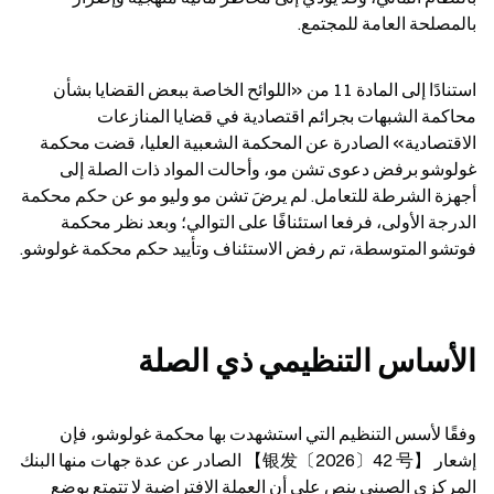
بالمصلحة العامة للمجتمع.
استنادًا إلى المادة 11 من «اللوائح الخاصة ببعض القضايا بشأن 
محاكمة الشبهات بجرائم اقتصادية في قضايا المنازعات 
الاقتصادية» الصادرة عن المحكمة الشعبية العليا، قضت محكمة 
غولوشو برفض دعوى تشن مو، وأحالت المواد ذات الصلة إلى 
أجهزة الشرطة للتعامل. لم يرضَ تشن مو وليو مو عن حكم محكمة 
الدرجة الأولى، فرفعا استئنافًا على التوالي؛ وبعد نظر محكمة 
فوتشو المتوسطة، تم رفض الاستئناف وتأييد حكم محكمة غولوشو.
الأساس التنظيمي ذي الصلة
وفقًا لأسس التنظيم التي استشهدت بها محكمة غولوشو، فإن 
إشعار 【银发〔2026〕42 号】 الصادر عن عدة جهات منها البنك 
المركزي الصيني ينص على أن العملة الافتراضية لا تتمتع بوضع 