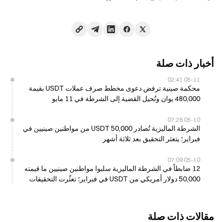
أخبار ذات صلة
05-11 02:41
محكمة صينية ترفض دعوى مخطط صرف عملات USDT بقيمة
480,000 يوان وتُحيل القضية إلى الشرطة في 11 مايو
05-10 07:28
الشرطة الماليزية تُصادر 50,000 USDT من مواطنين صينيين في
فبراير؛ يتعثر التحقيق بعد ثلاثة أشهر
05-10 07:09
12 ضابطاً في الشرطة الماليزية سلبوا مواطنين صينيين ما قيمته
50,000 دولار أمريكي من USDT في فبراير؛ تعثّرت التحقيقات
اعتباراً من 10 مايو
مقالات ذات صلة