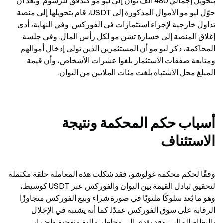
بتحويل إجمالي 480 ألف يوان إلى ليو مو كتدفّق للرسوم. وبعد أن 
حوّل ليو مو الأموال المذكورة إلى USDT، قام بتحويلها إلى منصة 
تداول خارجية لإجراء استثمارات في الفوركس. وفي النهاية، أدى 
إغلاق المنصة إلى خسارة تشن مو لكل رأس المال. وفي جلسة 
المحاكمة، ذكر ليو مو أن المستثمرين الذين تولى إدخال أموالهم 
ومتابعة صفقات الاستثمار بلغوا عشرات الأشخاص، وأن قيمة 
المبلغ محل الاشتباه بلغت مئات الملايين من اليوان.
أسباب حكم المحكمة ونتيجة 
الاستئناف
وفقًا لحكم محكمة غولوشو، فقد شكلت هذه المعاملة حلقة مكتملة 
لتحقيق تبادل القيمة بين اليوان والفوركس عبر USDT كوسيط، 
وهو ما يُعد سلوكًا ملتويًا في صورة شراء وبيع الفوركس متجاوزًا 
الرقابة على سوق الفوركس عمدًا. كما أنه يشتبه في الإخلال 
بالنظام المالي، وقد يؤدي إلى مخاطر مالية منهجية وإضرار 