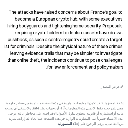
The attacks have raised concerns about France's goal to 
become a European crypto hub, with some executives 
hiring bodyguards and tightening home security. Proposals 
requiring crypto holders to declare assets have drawn 
pushback, as such a central registry could create a target 
list for criminals. Despite the physical nature of these crimes 
leaving evidence trails that may be simpler to investigate 
than online theft, the incidents continue to pose challenges 
for law enforcement and policymakers.
عرض المصدر
إخلاء المسؤولية: قد تكون المعلومات الواردة في هذه الصفحة مستمدة من مصادر خارجية
وهي للمرجعية فقط. لا تمثل هذه المعلومات آراء أو وجهات نظر Gate ولا تشكل أي نصيحة
مالية أو استثمارية أو قانونية. ينطوي تداول الأصول الافتراضية على مخاطر عالية. يرجى
عدم الاعتماد حصرياً على المعلومات الواردة في هذه الصفحة عند اتخاذ القرارات. لمزيد
من التفاصيل، يرجى الرجوع على
إخلاء المسؤولية
.