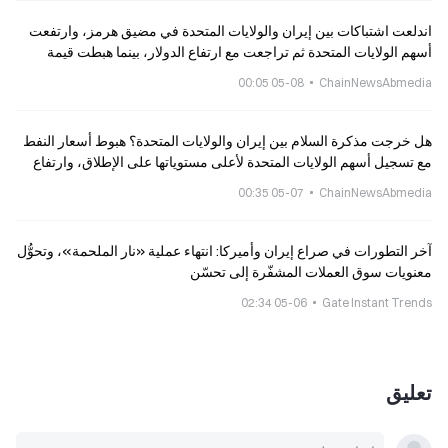
اندلعت اشتباكات بين إيران والولايات المتحدة في مضيق هرمز، وارتفعت
أسهم الولايات المتحدة ثم تراجعت مع ارتفاع الدولار، بينما هبطت قيمة
البيتكوين إلى 80 ألف دولار
05-08 00:05
ChainNewsAbmedia
هل خرجت مذكرة السلام بين إيران والولايات المتحدة؟ هبوط أسعار النفط
مع تسجيل أسهم الولايات المتحدة لأعلى مستوياتها على الإطلاق، وارتفاع
البيتكوين إلى 82K
05-07 00:35
ChainNewsAbmedia
آخر التطورات في صراع إيران وأميركا: انتهاء عملية «نار الملحمة»، وتحوُّل
معنويات سوق العملات المشفّرة إلى تحسّن
05-06 02:34
Gate Instant Trends
تعليق