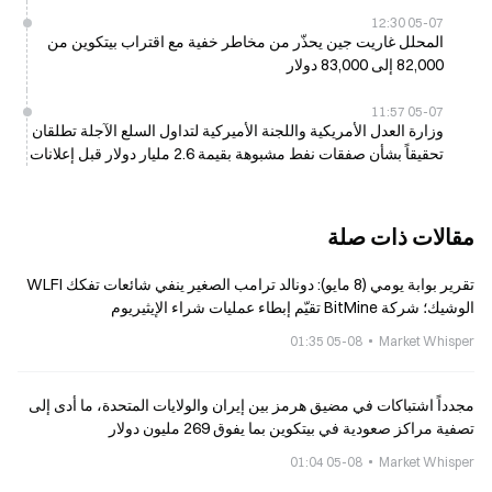
05-07 12:30
المحلل غاريت جين يحذّر من مخاطر خفية مع اقتراب بيتكوين من
82,000 إلى 83,000 دولار
05-07 11:57
وزارة العدل الأمريكية واللجنة الأميركية لتداول السلع الآجلة تطلقان
تحقيقاً بشأن صفقات نفط مشبوهة بقيمة 2.6 مليار دولار قبل إعلانات
ترامب بشأن إيران
مقالات ذات صلة
تقرير بوابة يومي (8 مايو): دونالد ترامب الصغير ينفي شائعات تفكك WLFI
الوشيك؛ شركة BitMine تقيّم إبطاء عمليات شراء الإيثيريوم
05-08 01:35
Market Whisper
مجدداً اشتباكات في مضيق هرمز بين إيران والولايات المتحدة، ما أدى إلى
تصفية مراكز صعودية في بيتكوين بما يفوق 269 مليون دولار
05-08 01:04
Market Whisper