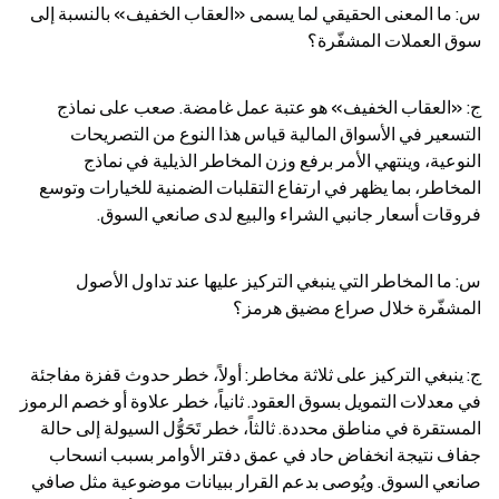
س: ما المعنى الحقيقي لما يسمى «العقاب الخفيف» بالنسبة إلى 
سوق العملات المشفّرة؟
ج: «العقاب الخفيف» هو عتبة عمل غامضة. صعب على نماذج 
التسعير في الأسواق المالية قياس هذا النوع من التصريحات 
النوعية، وينتهي الأمر برفع وزن المخاطر الذيلية في نماذج 
المخاطر، بما يظهر في ارتفاع التقلبات الضمنية للخيارات وتوسع 
فروقات أسعار جانبي الشراء والبيع لدى صانعي السوق.
س: ما المخاطر التي ينبغي التركيز عليها عند تداول الأصول 
المشفّرة خلال صراع مضيق هرمز؟
ج: ينبغي التركيز على ثلاثة مخاطر: أولاً، خطر حدوث قفزة مفاجئة 
في معدلات التمويل بسوق العقود. ثانياً، خطر علاوة أو خصم الرموز 
المستقرة في مناطق محددة. ثالثاً، خطر تَحَوُّل السيولة إلى حالة 
جفاف نتيجة انخفاض حاد في عمق دفتر الأوامر بسبب انسحاب 
صانعي السوق. ويُوصى بدعم القرار ببيانات موضوعية مثل صافي 