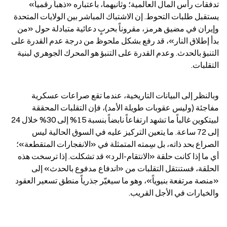
تدفقات رأس المال العالمية؛ وثانيهما، باعتباره «ذهباً رقمياً» 
يستقبل طلبات التحوط. إن الاشتباك المباشر بين الولايات المتحدة 
وإيران في مضيق هرمز، مقروناً بحربٍ دعائية متبادلة حول «من 
بدأ إطلاق النار»، قد رفع بشكل ملحوظ من درجة عدم القدرة على 
التنبؤ بالحدث. وعدم القدرة على التنبؤ هو المحرك الجوهري لبنية 
التقلبات.
وبالنظر إلى البيانات التاريخية، عندما تقع صراعات عسكرية 
مفاجئة (وليس عقوبات طويلة الأمد)، فإن التقلبات المحققة 
لبيتكوين غالباً ما تشهد ارتفاعاً نابضاً بنسبة 15% إلى 30% خلال 24 
إلى 72 ساعة. ما يتعين التركيز عليه في السوق الحالية ليس 
الصراع بحد ذاته، بل سِمته المتمثلة في «الانفجارات المتقطعة»؛ 
أي ما إذا كانت حلقة «الانتقام-الرد» قد تشكلت. إذا ترسخت هذه 
الحلقة، فستنتقل التقلبات من «اندفاع مدفوع بالحدث» إلى 
«منصة مرتفعة بنيوياً»، وهو ما سيغيّر جذرياً منطق تسعير العقود 
والخيارات في الأجل القريب.