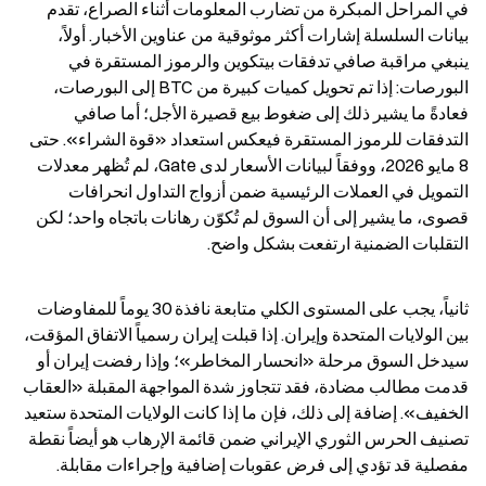
في المراحل المبكرة من تضارب المعلومات أثناء الصراع، تقدم 
بيانات السلسلة إشارات أكثر موثوقية من عناوين الأخبار. أولاً، 
ينبغي مراقبة صافي تدفقات بيتكوين والرموز المستقرة في 
البورصات: إذا تم تحويل كميات كبيرة من BTC إلى البورصات، 
فعادةً ما يشير ذلك إلى ضغوط بيع قصيرة الأجل؛ أما صافي 
التدفقات للرموز المستقرة فيعكس استعداد «قوة الشراء». حتى 
8 مايو 2026، ووفقاً لبيانات الأسعار لدى Gate، لم تُظهر معدلات 
التمويل في العملات الرئيسية ضمن أزواج التداول انحرافات 
قصوى، ما يشير إلى أن السوق لم تُكوّن رهانات باتجاه واحد؛ لكن 
التقلبات الضمنية ارتفعت بشكل واضح.
ثانياً، يجب على المستوى الكلي متابعة نافذة 30 يوماً للمفاوضات 
بين الولايات المتحدة وإيران. إذا قبلت إيران رسمياً الاتفاق المؤقت، 
سيدخل السوق مرحلة «انحسار المخاطر»؛ وإذا رفضت إيران أو 
قدمت مطالب مضادة، فقد تتجاوز شدة المواجهة المقبلة «العقاب 
الخفيف». إضافة إلى ذلك، فإن ما إذا كانت الولايات المتحدة ستعيد 
تصنيف الحرس الثوري الإيراني ضمن قائمة الإرهاب هو أيضاً نقطة 
مفصلية قد تؤدي إلى فرض عقوبات إضافية وإجراءات مقابلة.