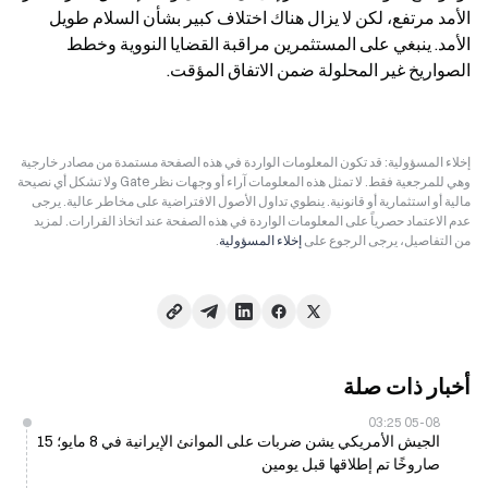
الأمد مرتفع، لكن لا يزال هناك اختلاف كبير بشأن السلام طويل 
الأمد. ينبغي على المستثمرين مراقبة القضايا النووية وخطط 
الصواريخ غير المحلولة ضمن الاتفاق المؤقت.
إخلاء المسؤولية: قد تكون المعلومات الواردة في هذه الصفحة مستمدة من مصادر خارجية
وهي للمرجعية فقط. لا تمثل هذه المعلومات آراء أو وجهات نظر Gate ولا تشكل أي نصيحة
مالية أو استثمارية أو قانونية. ينطوي تداول الأصول الافتراضية على مخاطر عالية. يرجى
عدم الاعتماد حصرياً على المعلومات الواردة في هذه الصفحة عند اتخاذ القرارات. لمزيد
من التفاصيل، يرجى الرجوع على
إخلاء المسؤولية
.
أخبار ذات صلة
05-08 03:25
الجيش الأمريكي يشن ضربات على الموانئ الإيرانية في 8 مايو؛ 15
صاروخًا تم إطلاقها قبل يومين