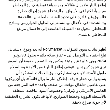
إطلاق النار «لا يزال فعّالاً». هذه صياغة نمطية لإدارة المخاطر 
سياسياً، لكنها في الأسواق المالية تخلق فجوة إدراك خطرة: 
فالسوق غير قادرة على تحديد العتبة الفاصلة بين «الخفة» 
و«الشدة» في الأفعال. وبالنسبة إلى التداول الخوارزمي ونماذج 
المخاطر، تتحول هذه الصياغة الغامضة إلى «احتمال مرتفع 
للمخاطر الذيلية».
تُظهر بيانات سوق التنبؤ لدى Polymarket أنه بعد وقوع الاشتباك، 
تبلغ احتمالات التوصل إلى «اتفاق سلام دائم» بحلول 30 يونيو 
54%، وهي أغلبية غير متينة. يعكس هذا التسعير حقيقة أن السوق 
ترى فجوة كبيرة بين «وقف إطلاق النار قصير الأمد» و«السلام 
طويل الأمد». لا ينبغي لمشاركي سوق العملات المشفّرة أن 
يَستنِدوا إلى شعار «وقف إطلاق النار ما يزال قائماً»، بل أن يركزوا 
على تفاصيل «اتفاق مؤقت من صفحة واحدة» قيد المراجعة من 
الجانبين الأمريكي والإيراني؛ وخصوصاً البنود الناقصة المتعلقة 
بالأنشطة النووية وخطط الصواريخ، لأنها قد تكون الشرارة الحقيقية 
لأي جولة صراع لاحقة.