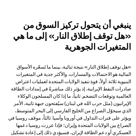
ينبغي أن يتحول تركيز السوق من 
«هل توقف إطلاق النار» إلى ما هي 
المتغيرات الجوهرية
«هل توقف إطلاق النار» نتيجة ثنائية، بينما ما تَسعّره الأسواق 
المالية هو الاحتمالات والمسارات. والأكثر جدية في المتغيرات 
البنيوية ثلاثة: أولاً، قوة تنفيذ الولايات المتحدة لعمليات اعتراض 
صادرات النفط الإيرانية، إذ يؤثر ذلك مباشرةً في إمدادات الطاقة 
العالمية وتوقعات التضخم. ثانياً، ما إذا كان المسلحون الوكلاء 
الإيرانيون (مثل حزب الله في لبنان) سيُفتحون جبهة ثانية، الأمر 
الذي سيحوّل الصراع من الخليج الفارسي إلى البحر المتوسط، 
ويؤثر على فترات التداول في أوروبا وآسيا. ثالثاً، موقف روسيا في 
الصراع بين الولايات المتحدة وإيران؛ فإذا عززت روسيا دعمها 
العسكري أو دعم الطاقة لإيران، فسيؤدي ذلك إلى إعادة تشكيل 