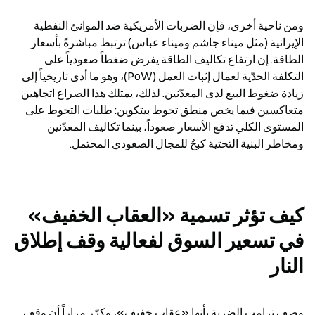
ومن ناحية أخرى، فإن الضربات الأمريكية ضد الموانئ النفطية 
الإيرانية (مثل ميناء جاشم وميناء عباس) ترتبط مباشرةً بأسعار 
الطاقة. إن ارتفاع تكاليف الطاقة يفرض ضغطاً صعودياً على 
التكلفة الحدّية لعمال إثبات العمل (PoW)، وهو ما أدى تاريخياً إلى 
زيادة ضغوط البيع لدى المعدّنين. لذلك، يمتلك هذا الصراع اتجاهين 
متعاكسين فيما يخص منطق تحوط بيتكوين: طلبات التحوط على 
المستوى الكلي تدفع الأسعار صعوداً، بينما تكاليف المعدّنين 
ومخاطر البنية التحتية كبحٌ للمجال الصعودي المحتمل.
كيف تؤثر تسمية «العقاب الخفيف» 
في تسعير السوق لفعالية وقف إطلاق 
النار
وصف ترامب الضربة بأنها «عقاب خفيف»، وكرّر مراراً أن وقف 