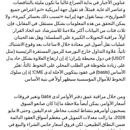
عناوين الأخبار في بداية الصراع غالباً ما تكون مليئة بالتناقضات 
وعناصر الدعاية. فمثلاً، قد تقول جهة أمريكية «تم اعتراض جميع 
الصواريخ»، بينما تقول جهة إيرانية «تسبب ذلك بخسائر كبيرة»، ولا 
يمكن التحقق من هذه المعلومات بشكل مستقل. في المقابل، فإن 
ثلاث فئات من البيانات أكثر ملاءمةً للاسترشاد عند اتخاذ القرار: 
أولاً، مراقبة التحويلات الكبيرة على السلسلة؛ وهل نفذ الحيتان 
عمليات نقل أصول غير معتادة خلال 6 ساعات بعد وقوع الاشتباك. 
ثانياً، علاوة التداول خارج البورصة للرموز المستقرة الرئيسية (مثل 
USDT) في دول محيطة بإيران؛ إذ إن ارتفاع العلاوة بشكل حاد يدل 
على زيادة ملحوظة في الطلب المحلي على التحوط. ثالثاً، تغيّر 
الأساس (basis) في عقود بيتكوين الآجلة لدى CME؛ إذ إن سلوك 
التحوط للأموال المؤسسية سيظهر أولاً في بنية الأساس.
ومن خلال مراقبة عمق دفتر الأوامر لدى Gate وتغير فروقات 
أسعار الأوامر، يمكن أيضاً ملاحظة ما إذا كان صانعو السوق 
يسحبون أوامرهم بنشاط لتجنب مخاطر عدم اليقين. وحتى 8 مايو 
2026، ما زالت معدلات التمويل في معظم أسواق العقود الدائمة 
ضمن النطاق الطبيعي، لكن فروق أسعار جانبي الشراء والبيع في 