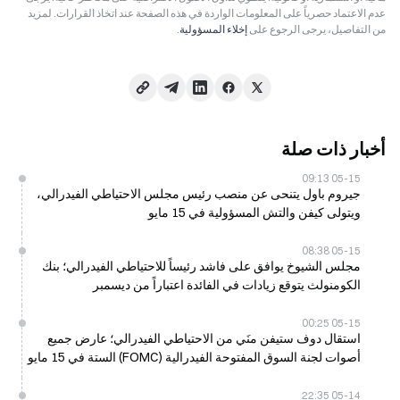
عدم الاعتماد حصرياً على المعلومات الواردة في هذه الصفحة عند اتخاذ القرارات. لمزيد
من التفاصيل، يرجى الرجوع على
إخلاء المسؤولية
.
أخبار ذات صلة
05-15 09:13
جيروم باول يتنحى عن منصب رئيس مجلس الاحتياطي الفيدرالي،
ويتولى كيفن والتش المسؤولية في 15 مايو
05-15 08:38
مجلس الشيوخ يوافق على فاشد رئيساً للاحتياطي الفيدرالي؛ بنك
الكومنولث يتوقع زيادات في الفائدة اعتباراً من ديسمبر
05-15 00:25
استقال دوف ستيفن منَي من الاحتياطي الفيدرالي؛ عارض جميع
أصوات لجنة السوق المفتوحة الفيدرالية (FOMC) الستة في 15 مايو
05-14 22:35