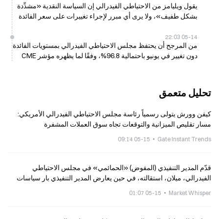
يقول ويليامز من الاحتياطي الفيدرالي إن السياسة النقدية «مشدِّدة
بشكل طفيف»، ولا يرى أي مبرر لإجراء تغييرات على سعر الفائدة
05-14 22:03
من المرجح أن يحتفظ مجلس الاحتياطي الفيدرالي بمستويات الفائدة
دون تغيير في يونيو باحتمالية 96.8%، وفقًا لما يظهره مؤشر CME
FedWatch
تحليل متعمق
كيفن وورش يتولى رسمياً رئاسة مجلس الاحتياطي الفيدرالي الأمريكي:
مسار تقليص الميزانية والتوقعات تجاه سوق العملات المشفرة
05-15 09:14
Gate Instant Trends
قدّم المدير التنفيذي (المفوض) «الحمائمي» في مجلس الاحتياطي
الفيدرالي، ميلان، استقالته، في حين يعارض المدير التنفيذي بار سياسات
تقليص الميزانية (التقليص الكمي).
05-15 01:07
Market Whisper