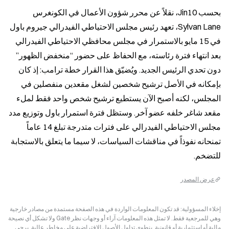
بحسب Jin10، نقلاً عن محرر شؤون الأعمال في الكونغرس 
Sylvan Lane، تعهد رئيس مجلس الاحتياطي الفيدرالي جيروم باول 
في 15 مايو بالاستمرار في مجلس محافظي الاحتياطي الفيدرالي 
بعد انتهاء فترة رئاسته، مع الحفاظ على حضور “منخفض الظهور” 
دون تحدي الرئيس الجديد. ويُضيّق هذا القرار خطة ترامب: إذ كان 
بإمكانه في الأصل ترشيح شخصين لشغل مقعدين منفصلين في 
المجلس، لكنه أصبح الآن يستطيع ترشيح شخص واحد فقط لملء 
مقعد شاغر خلفه عضو آخر. وستظل فترة استمرار باول وتوزيع مدد 
مجلس الاحتياطي الفيدرالي على فترات متدرجة تبلغ 14 عاماً 
تمنحانه نفوذاً في مناقشات السياسات، لا سيما ما يتعلق بالاستجابة 
للتضخم.
عرض المصدر
إخلاء المسؤولية: قد تكون المعلومات الواردة في هذه الصفحة مستمدة من مصادر خارجية
وهي للمرجعية فقط. لا تمثل هذه المعلومات آراء أو وجهات نظر Gate ولا تشكل أي نصيحة
مالية أو استثمارية أو قانونية. ينطوي تداول الأصول الافتراضية على مخاطر عالية. يرجى