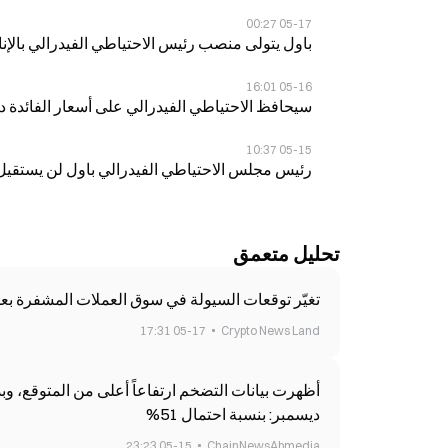
05-17 00:27
باول يتولى منصب رئيس الاحتياطي الفيدرالي بالإنابة اعتبارًا من 15 مايو 
05-16 16:01
سيحافظ الاحتياطي الفيدرالي على أسعار الفائدة دون ت
05-15 10:37
رئيس مجلس الاحتياطي الفيدرالي باول لن يستقيل
تحليل متعمق
تغيّر توقعات السيولة في سوق العملات المشفرة بعد
05-17 17:31
Crypto News Land
أظهرت بيانات التضخم ارتفاعاً أعلى من المتوقع، وبدأ
ديسمبر: بنسبة احتمال 51%
05-15 23:23
ChainNewsAbmedia