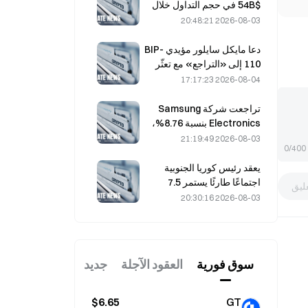
تدفقات الاستثمار الداخلة
$54B في حجم التداول خلال
يوليو، مدفوعةً بكأس العالم
2026-08-03 20:48:21
للتداول
دعا مايكل سايلور مؤيدي BIP-
110 إلى «التراجع» مع تعثّر
دعم المعدّنين عند 2.70%
2026-08-04 17:17:23
تراجعت شركة Samsung
Electronics بنسبة 8.76%،
بينما هبطت SK Hynix بنسبة
2026-08-03 21:19:49
0/400
8.79% في 4 أغسطس، بعد
ارتفاع خلال يوليو
يعقد رئيس كوريا الجنوبية
اجتماعًا طارئًا يستمر 7.5
ليق
ساعات بشأن الإسكان والأسهم
2026-08-03 20:30:16
في 3 أغسطس، مع هبوط
مؤشر KOSPI بنسبة 31%.
سوق فوریة
العقود الآجلة
جديد
$6.65
GT