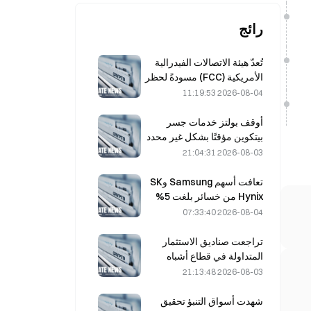
رائج
تُعدّ هيئة الاتصالات الفيدرالية
الأمريكية (FCC) مسودةً لحظر
الوحدات البصرية الصينية في
2026-08-04 11:19:53
مراكز البيانات؛ ما قد يؤدي إلى
تأثر الحصة السوقية لشركة
أوقف بولتز خدمات جسر
Xinyuan بنسبة 27%
بيتكوين مؤقتًا بشكل غير محدد
بعد هجمات مدعومة بالذكاء
2026-08-03 21:04:31
الاصطناعي
تعافت أسهم Samsung وSK
Hynix من خسائر بلغت 5%
بفضل مشتريات المستثمرين
2026-08-04 07:33:40
الأفراد
تراجعت صناديق الاستثمار
المتداولة في قطاع أشباه
الموصلات TOP2 في كوريا
2026-08-03 21:13:48
الجنوبية بنسبة 36% خلال
الشهر الماضي، مع عكس
شهدت أسواق التنبؤ تحقيق