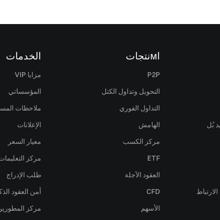
اмنتجات
الخدمات
P2P
مزايا VIP
التحويل وتداول الكتل
المؤسساتي
التداول الفوري
ملاحظات المس
 بُل
الهامش
الإعلانات
مركز الكسب
معيار السعر
ETF
مركز التعليمات
العقود الآجلة
طلب الإدراج
لارتباط
CFD
أمن العقود الذك
الأسهم
مركز المطورين (PI