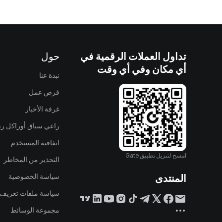
تداول العملات الرقمية في
حول
أي مكان وفي أي وقت
نبذة عنا
فرص عمل
غرفة الأخبار
راعي سباق أوراكل ريد
اتفاقية المستخدم
امسح لتنزيل تطبيق Gate
التحذير من المخاطر
المنتدى
سياسة الخصوصية
سياسة ملفات تعريف ا
مجموعة الوسائط