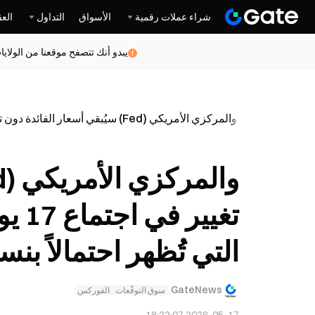
شراء عملات رقمية
الأسواق
التداول
العق
يبدو أنك تتصفح موقعنا من الولاي
ار
عاجل
والمركزي الأمريكي (Fed) سيُبقي أسعار الفائدة دون تغيير في اجتماع 17 يونيو، وفقاً لبيانات بوليماركت التي تُظهر احتمالاً بنسبة 98%
تغيي
التي تُظهر احتمالاً بنسبة 
GateNews
سوق التوقّعات
الفوركس