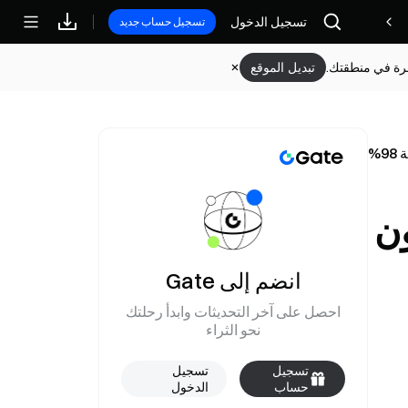
تسجيل الدخول
مكافآت
تسجيل حساب جديد
وفرة في منطقتك.
تبديل الموقع
 دون
انضم إلى Gate
احصل على آخر التحديثات وابدأ رحلتك
نحو الثراء
تسجيل
تسجيل
حساب
الدخول
جديد