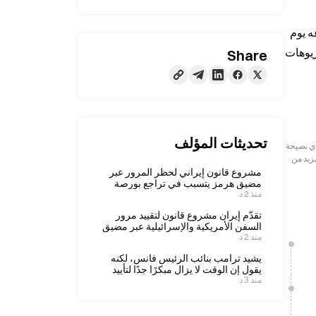
بحسب بيانات Polymarket، تسعّر الأسواق احتمالًا بنسبة 98% بأن يُبقي الاحتياطي الفيدرالي أسعار الفائدة دون تغيير في اجتماعه يوم 
17 يونيو، وهو أول اجتماع تحت قيادة رئيس الاحتياطي الفيدرالي الجديد كيفن وارس بعد رحيل جيروم باول في يوم الجمعة. سيناريوهات 
Share
تحديثات المؤلف
رجعية فقط. لا تمثل هذه المعلومات آراء أو وجهات نظر Gate ولا تشكل أي نصيحة
مزيد من
مشروع قانون إيراني لحظر المرور عبر
مضيق هرمز يتسبب في تراجع بورصة
منذ 2 د
نيويورك؛ وانخفاض مؤشر داو جونز بنسبة
0.85% في 6 أغسطس
تقدّم إيران مشروع قانون لتقييد مرور
السفن الأمريكية والإسرائيلية عبر مضيق
منذ 2 د
هرمز؛ وارتفع سعر خام برنت بنسبة
3.8% في 6 أغسطس.
يشيد ترامب بنائب الرئيس فانس، لكنه
يقول إن الوقت لا يزال مبكرًا جدًا لتأييد
منذ 3 د
ترشحه في عام 2028.