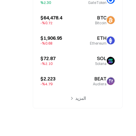
%2.30
GateToken
$64,478.4
BTC
%0.72-
Bitcoin
$1,906.95
ETH
%0.68-
Ethereum
$72.87
SOL
%2.10-
Solana
$2.223
BEAT
%4.79-
Audiera
المزيد