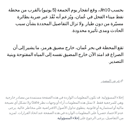
بحسب Jin10، وقع انفجار يوم الجمعة (5 يونيو) بالقرب من محطة 
نفط ميناء الفحل في عُمان، ويُزعم أنه نُفّذ عبر ضربة بطائرة 
مسيّرة من دون طيار. ولا تزال التفاصيل المحددة بشأن سبب 
الحادث ومدى تأثيره محدودة.
تقع المحطة في بحر عُمان، خارج مضيق هرمز، ما يشير إلى أن 
الصراع قد امتد الآن خارج المضيق نفسه إلى المياه المفتوحة وبنية 
التصدير.
عرض المصدر
إخلاء المسؤولية: قد تكون المعلومات الواردة في هذه الصفحة مستمدة من مصادر خارجية
وهي للمرجعية فقط. لا تمثل هذه المعلومات آراء أو وجهات نظر Gate ولا تشكل أي نصيحة
مالية أو استثمارية أو قانونية. ينطوي تداول الأصول الافتراضية على مخاطر عالية. يرجى
عدم الاعتماد حصرياً على المعلومات الواردة في هذه الصفحة عند اتخاذ القرارات. لمزيد
من التفاصيل، يرجى الرجوع على
إخلاء المسؤولية
.