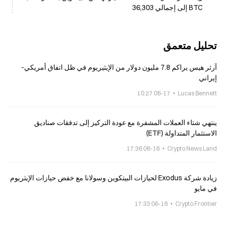
BTC إلى إجمالي 36,303
تحليل متعمق
آرثر هيس يراكم 7.8 مليون دولار من الإيثيريوم في ظل اتفاق أمريكي-
إيراني
06-17 10:27
Lucas Bennett
ينتهي شتاء العملات المشفرة مع عودة التركيز إلى تدفقات صناديق
الاستثمار المتداولة (ETF)
06-16 17:36
Crypto News Land
زيادة شركة Exodus لحيازات البيتكوين وسولانا مع خفض حيازات الإيثريوم
في مايو
06-16 17:33
Crypto Frontier