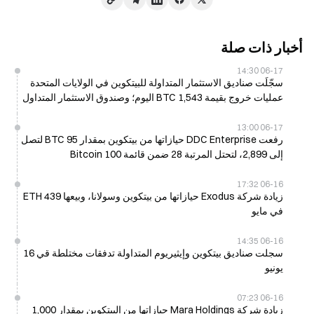
أخبار ذات صلة
06-17 14:30
سجّلَت صناديق الاستثمار المتداولة للبيتكوين في الولايات المتحدة
عمليات خروج بقيمة 1,543 BTC اليوم؛ وصندوق الاستثمار المتداول
الخاص بالإيثريوم يسجل تدفقات دخول بقيمة 9,361 ETH
06-17 13:00
رفعت DDC Enterprise حيازاتها من بيتكوين بمقدار 95 BTC لتصل
إلى 2,899، لتحتل المرتبة 28 ضمن قائمة Bitcoin 100
06-16 17:32
زيادة شركة Exodus حيازاتها من بيتكوين وسولانا، وبيعها 439 ETH
في مايو
06-16 14:35
سجلت صناديق بيتكوين وإيثيريوم المتداولة تدفقات مختلطة قي 16
يونيو
06-16 07:23
زيادة شركة Mara Holdings حيازاتها من البيتكوين بمقدار 1,000