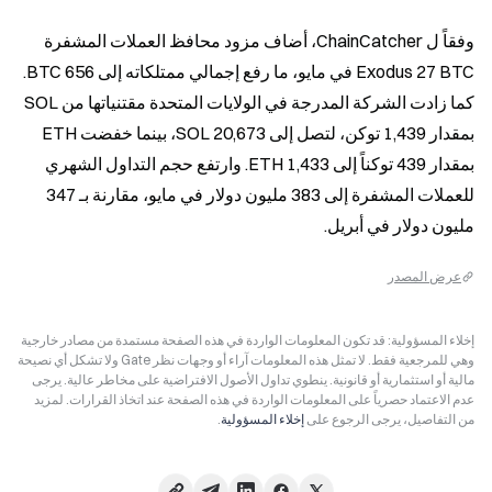
وفقاً ل ChainCatcher، أضاف مزود محافظ العملات المشفرة 
Exodus 27 BTC في مايو، ما رفع إجمالي ممتلكاته إلى 656 BTC. 
كما زادت الشركة المدرجة في الولايات المتحدة مقتنياتها من SOL 
بمقدار 1,439 توكن، لتصل إلى 20,673 SOL، بينما خفضت ETH 
بمقدار 439 توكناً إلى 1,433 ETH. وارتفع حجم التداول الشهري 
للعملات المشفرة إلى 383 مليون دولار في مايو، مقارنة بـ 347 
مليون دولار في أبريل.
عرض المصدر
إخلاء المسؤولية: قد تكون المعلومات الواردة في هذه الصفحة مستمدة من مصادر خارجية
وهي للمرجعية فقط. لا تمثل هذه المعلومات آراء أو وجهات نظر Gate ولا تشكل أي نصيحة
مالية أو استثمارية أو قانونية. ينطوي تداول الأصول الافتراضية على مخاطر عالية. يرجى
عدم الاعتماد حصرياً على المعلومات الواردة في هذه الصفحة عند اتخاذ القرارات. لمزيد
من التفاصيل، يرجى الرجوع على
إخلاء المسؤولية
.