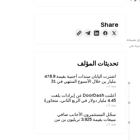
Share
رجعية فقط. لا تمثل هذه المعلومات آراء أو وجهات نظر Gate ولا تشكل أي نصيحة
مزيد من
تحديثات المؤلف
اشترت اليابان سندات أجنبية بقيمة 478.9
مليار ين خلال الأسبوع المنتهي في 31
منذ 1 د
يوليو
أعلنت DoorDash عن إيرادات بلغت
4.45 مليار دولار في الربع الثاني، متجاوزةً
منذ 1 د
التوقعات، لكن ربحية السهم جاءت دون
تقديرات الإجماع.
سجّل المستثمرون الأجانب صافي
مبيعات بقيمة 3.925 تريليون ين من
منذ 1 د
الأسهم اليابانية في الأسبوع المنتهي في
31 يوليو