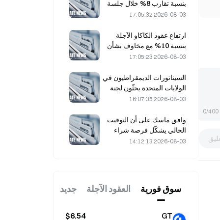
بنسبة تقارب 8% خلال جلسة
يوم الجمعة الماضي، في
2026-08-03 17:05:32
مفاجأة لفاعلي السوق
ارتفاع عقود الكاكاو الآجلة
بنسبة 10% مع مخاوف بشأن
المعروض، واقترابها من 6,000
2026-08-03 17:05:23
دولار للطن
السيناتورات الديمقراطيون في
الولايات المتحدة يحثّون لجنة
تداول السلع الآجلة (CFTC)
2026-08-03 16:07:35
على تقييد منتجات الرهان
0/400
المتعلقة بحرائق الغابات في
وافق ماسك على أن التوقيت
ظل موسم قياسي من الحرائق
الحالي يشكّل فرصة شراء
ليق
لشركة سبيس إكس في 3
2026-08-03 14:12:13
أغسطس
سوق فوریة
العقود الآجلة
جديد
$6.54
GT