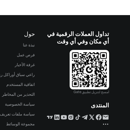
تداول العملات الرقمية في
حول
أي مكان وفي أي وقت
نبذة عنا
فرص عمل
غرفة الأخبار
راعي سباق أوراكل ريد
اتفاقية المستخدم
امسح لتنزيل تطبيق Gate
التحذير من المخاطر
المنتدى
سياسة الخصوصية
سياسة ملفات تعريف ا
مجموعة الوسائط