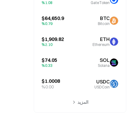
%1.08
GateToken
$64,650.9
BTC
%0.79
Bitcoin
$1,909.82
ETH
%2.10
Ethereum
$74.05
SOL
%0.33
Solana
$1.0008
USDC
%0.00
USDCoin
المزيد