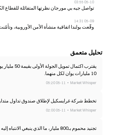
05-10 03:55
تواصل جيه بي مورجان نظرتها المتفائلة للقطاع الكريبتو في 2026، وتقدّر تكلفة إنتاج البيتكوين 
05-09 14:31
وقّعت بولندا اتفاقية منشأة الأمن الأوروبية، وتأمّنت قروضًا بقيمة 43.7 
تحليل متعمق
10 مليارات يوان لكل منهما.
05-11 05:20
Market Whisper
تخطط شركة غرايسكيل لإطلاق صندوق تداول متداول (ETF) على كاردانو، مع بدء التداول في أقرب وقت خلال
05-11 02:00
Market Whisper
تجنيد محموم بـ800 مليار، ما الذي ينبغي الانتباه إليه في إدراج 5/12؟