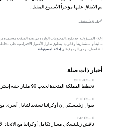
تم الاتفاق عليها مؤخراً الأسبوع المقبل.
عرض المصدر
مالية أو استثمارية أو قانونية. ينطوي تداول الأصول الافتراضية على مخاط
التفاصيل، يرجى الرجوع على
إخلاء المسؤولية
.
أخبار ذات صلة
05-10 23:39
تخطط المملكة المتحدة لجذب 99 مليار جنيه إسترليني من استثمارات معاشات التقاعد الأسترالية بحلول عام 2035
05-10 16:13
يقول زيلينسكي إن أوكرانيا تستعد لتبادل أسرى مع روسيا بنسبة 0
05-10 11:45
ناقش زيلينسكي مسار تكامل أوكرانيا مع الاتحاد الأو