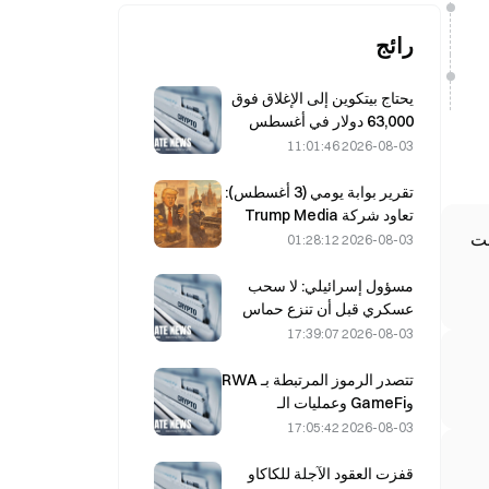
رائج
يحتاج بيتكوين إلى الإغلاق فوق
63,000 دولار في أغسطس
لتأكيد قاع السوق الهابطة، وفقًا
2026-08-03 11:01:46
لبحث 10x
تقرير بوابة يومي (3 أغسطس):
تعاود شركة Trump Media
الشراء بسعر أعلى والبيع بسعر
وتينسنت
2026-08-03 01:28:12
أقل، ثم تحوّل 2628 قطعة من
بيتكوين؛ يبدأ حظر موسكو
مسؤول إسرائيلي: لا سحب
لتعدين العملات المشفرة
عسكري قبل أن تنزع حماس
سريانه في أغسطس
سلاحها
2026-08-03 17:39:07
تتصدر الرموز المرتبطة بـ RWA
وGameFi وعمليات الـ
Restaking أداء السوق في
2026-08-03 17:05:42
يوليو
قفزت العقود الآجلة للكاكاو