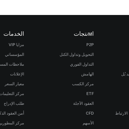
اмنتجات
الخدمات
P2P
مزايا VIP
التحويل وتداول الكتل
المؤسساتي
التداول الفوري
ملاحظات المس
 بُل
الهامش
الإعلانات
مركز الكسب
معيار السعر
ETF
مركز التعليمات
العقود الآجلة
طلب الإدراج
لارتباط
CFD
أمن العقود الذك
الأسهم
مركز المطورين (PI