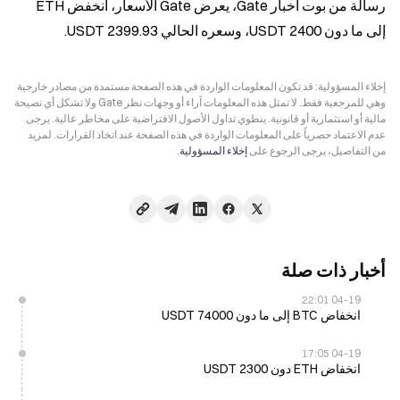
رسالة من بوت أخبار Gate، يعرض Gate الأسعار، انخفض ETH 
إلى ما دون 2400 USDT، وسعره الحالي 2399.93 USDT.
إخلاء المسؤولية: قد تكون المعلومات الواردة في هذه الصفحة مستمدة من مصادر خارجية
وهي للمرجعية فقط. لا تمثل هذه المعلومات آراء أو وجهات نظر Gate ولا تشكل أي نصيحة
مالية أو استثمارية أو قانونية. ينطوي تداول الأصول الافتراضية على مخاطر عالية. يرجى
عدم الاعتماد حصرياً على المعلومات الواردة في هذه الصفحة عند اتخاذ القرارات. لمزيد
من التفاصيل، يرجى الرجوع على
إخلاء المسؤولية
.
أخبار ذات صلة
04-19 22:01
انخفاض BTC إلى ما دون 74000 USDT
04-19 17:05
انخفاض ETH دون 2300 USDT