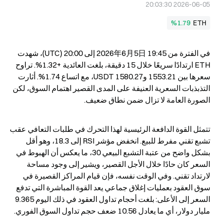
2026-06-05 20:03:30
%1.79
ETH
في الفترة من 2026年6月5日 19:45 إلى 20:00 (UTC)، شهدت 
ETH ارتدادًا سريعًا خلال 15 دقيقة، بلغت العائدية +1.32%. تراوح 
سعرها بين 1553.21 و1580.27 USDT، مع اتساع 1.74%. أثارت 
التذبذبات السعرية العنيفة على المدى القصير اهتمام السوق، لكن 
الصورة العامة لا تزال ضمن نطاق ضعيف.
تتمثل القوة الدافعة الرئيسية لهذا التحرك في طلبات التعافي عقب 
تشبع تقني مفرط للبيع. انخفض مؤشر RSI إلى 18.3، وهو أقل 
بشكل واضح من عتبة التشبع البيعي 30، ما يعكس أن الهبوط في 
السعر كان حادًا خلال الأجل القصير، ويشير إلى وجود مساحة 
لارتداد تقني. وفي الوقت نفسه، فإن قيام المراكز القصيرة في 
سوق العقود بعمليات إغلاق جماعي يعد القوة المباشرة التي تدفع 
السعر إلى الأعلى: بلغت أحجام تداول العقود في ذلك اليوم 9.365 
مليار دولار، أي ما يعادل 10.56 ضعف حجم تداول السوق الفوري. 