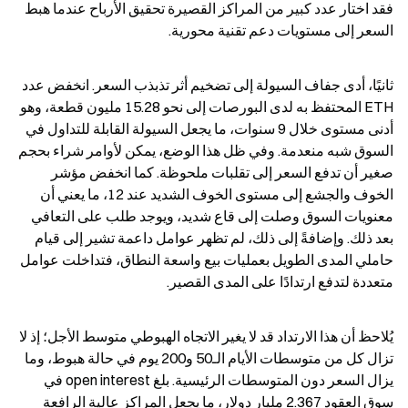
فقد اختار عدد كبير من المراكز القصيرة تحقيق الأرباح عندما هبط 
السعر إلى مستويات دعم تقنية محورية.
ثانيًا، أدى جفاف السيولة إلى تضخيم أثر تذبذب السعر. انخفض عدد 
ETH المحتفظ به لدى البورصات إلى نحو 15.28 مليون قطعة، وهو 
أدنى مستوى خلال 9 سنوات، ما يجعل السيولة القابلة للتداول في 
السوق شبه منعدمة. وفي ظل هذا الوضع، يمكن لأوامر شراء بحجم 
صغير أن تدفع السعر إلى تقلبات ملحوظة. كما انخفض مؤشر 
الخوف والجشع إلى مستوى الخوف الشديد عند 12، ما يعني أن 
معنويات السوق وصلت إلى قاع شديد، ويوجد طلب على التعافي 
بعد ذلك. وإضافةً إلى ذلك، لم تظهر عوامل داعمة تشير إلى قيام 
حاملي المدى الطويل بعمليات بيع واسعة النطاق، فتداخلت عوامل 
متعددة لتدفع ارتدادًا على المدى القصير.
يُلاحظ أن هذا الارتداد قد لا يغير الاتجاه الهبوطي متوسط الأجل؛ إذ لا 
تزال كل من متوسطات الأيام الـ50 و200 يوم في حالة هبوط، وما 
يزال السعر دون المتوسطات الرئيسية. بلغ open interest في 
سوق العقود 2.367 مليار دولار، ما يجعل المراكز عالية الرافعة 