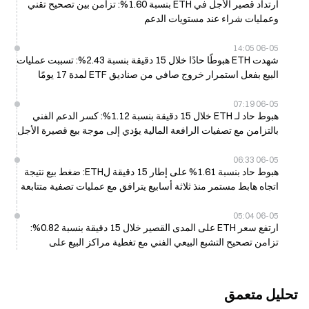
ارتداد قصير الأجل في ETH بنسبة 1.60%: تزامن بين تصحيح تقني
وعمليات شراء عند مستويات الدعم
06-05 14:05
شهدت ETH هبوطًا حادًا خلال 15 دقيقة بنسبة 2.43%: تسببت عمليات
البيع بفعل استمرار خروج صافي من صناديق ETF لمدة 17 يومًا
متتاليًا، إلى جانب تصفيات الرافعة المالية
06-05 07:19
هبوط حاد لـ ETH خلال 15 دقيقة بنسبة 1.12%: كسر الدعم الفني
بالتزامن مع تصفيات الرافعة المالية يؤدي إلى موجة بيع قصيرة الأجل
06-05 06:33
هبوط حاد بنسبة 1.61% على إطار 15 دقيقة لETH: ضغط بيع نتيجة
اتجاه هابط مستمر منذ ثلاثة أسابيع يترافق مع عمليات تصفية متتابعة
بسبب الرافعة المالية
06-05 05:04
ارتفع سعر ETH على المدى القصير خلال 15 دقيقة بنسبة 0.82%:
تزامن تصحيح التشبع البيعي الفني مع تغطية مراكز البيع على
المكشوف
تحليل متعمق