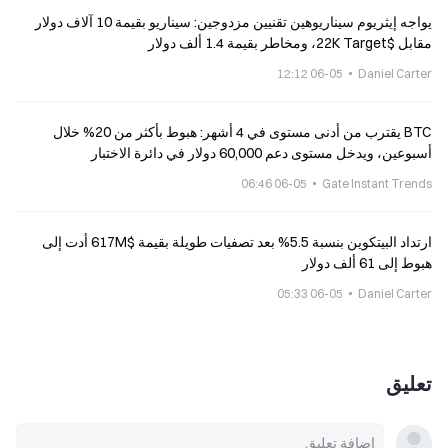
يواجه إيثريوم سيناريوهين تقنيين مزدوجين: سيناريو بقيمة 10 آلاف دولار
مقابل $22K Target، ومخاطر بقيمة 1.4 ألف دولار
06-05 12:12
Daniel Carter
BTC يقترب من أدنى مستوى في 4 أشهر: هبوط بأكثر من 20% خلال
أسبوعين، ويدخل مستوى دعم 60,000 دولار في دائرة الاختبار
06-05 06:46
Gate Instant Trends
ارتداد البيتكوين بنسبة 5.5% بعد تصفيات طويلة بقيمة $617M أدت إلى
هبوط إلى 61 ألف دولار
06-05 05:33
Daniel Carter
تعليق