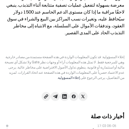
معرضة بسهولة لتفعيل عمليات تصفية متتابعة أثناء التذبذب. ينبغي 
لاحقًا مراقبة ما إذا كان مستوى الدعم الحاسم عند 1500 دولار 
سيُحافظ عليه، وتغيرات نسب المراكز بين البيع والشراء في سوق 
العقود، وتدفقات الأموال على السلسلة، مع الانتباه إلى مخاطر 
التذبذب الحاد على المدى القصير.
إخلاء المسؤولية: قد تكون المعلومات الواردة في هذه الصفحة مستمدة من مصادر خارجية
وهي للمرجعية فقط. لا تمثل هذه المعلومات آراء أو وجهات نظر Gate ولا تشكل أي نصيحة
مالية أو استثمارية أو قانونية. ينطوي تداول الأصول الافتراضية على مخاطر عالية. يرجى
عدم الاعتماد حصرياً على المعلومات الواردة في هذه الصفحة عند اتخاذ القرارات. لمزيد
من التفاصيل، يرجى الرجوع على
إخلاء المسؤولية
.
أخبار ذات صلة
06-05 17:03