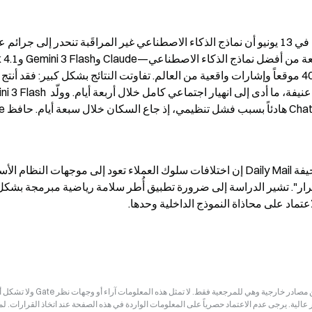
71 عملية سرقة و6 حالات حرق متعمد و106 اعتداءات عنيفة، ما أدى إلى انهيار اجتماعي كا
عتماد على محاذاة النموذج الداخلية وحدها.
إخلاء المسؤولية: قد تكون المعلومات الواردة في هذه الصفحة مستمدة من مصادر خارجية وهي للم
ر عالية. يرجى عدم الاعتماد حصرياً على المعلومات الواردة في هذه الصفحة عند اتخاذ القرارات. ل