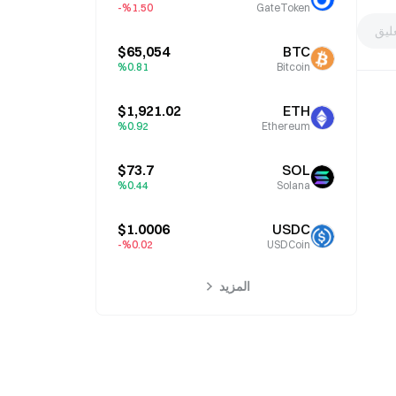
%1.50-
GateToken
ليق
$65,054
BTC
%0.81
Bitcoin
$1,921.02
ETH
%0.92
Ethereum
$73.7
SOL
%0.44
Solana
$1.0006
USDC
%0.02-
USDCoin
المزيد