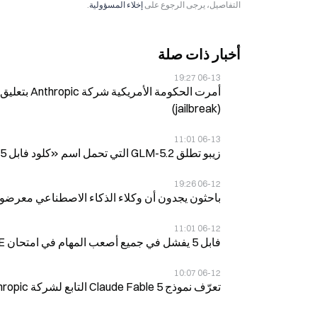
التفاصيل، يرجى الرجوع على
إخلاء المسؤولية
.
أخبار ذات صلة
06-13 19:27
(jailbreak)
06-13 11:01
زيبو تطلق GLM-5.2 التي تحمل اسم «كلود فابل 5» من أنثروبيك، بعد حظرها خلال 72 ساعة من الإطلاق في الولايات المتحدة
06-12 19:26
باحثون يجدون أن وكلاء الذكاء الاصطناعي معرضون ل
06-12 11:01
فابل 5 يفشل في جميع أصعب المهام في امتحان ALE بجامعة كاليفورنيا بيركلي، بتكلفة أعلى 4-12 مرات من منافسيه
06-12 10:07
تعرّف نموذج Claude Fable 5 التابع لشركة Anthropic على 24,000 حساب احتيالي مرتبطًا بشركات ذكاء اصطناعي صينية