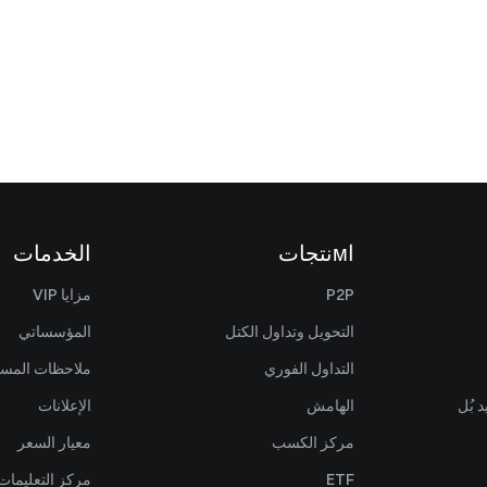
اмنتجات
الخدمات
P2P
مزايا VIP
التحويل وتداول الكتل
المؤسساتي
التداول الفوري
ملاحظات المس
 بُل
الهامش
الإعلانات
مركز الكسب
معيار السعر
ETF
مركز التعليمات