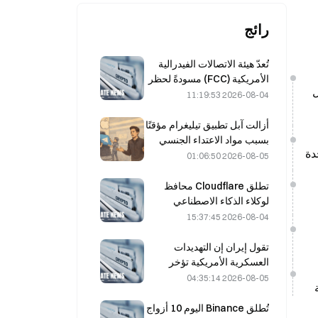
رائج
تُعدّ هيئة الاتصالات الفيدرالية
الأمريكية (FCC) مسودةً لحظر
ايل
الوحدات البصرية الصينية في
2026-08-04 11:19:53
مراكز البيانات؛ ما قد يؤدي إلى
تأثر الحصة السوقية لشركة
أزالت آبل تطبيق تيليغرام مؤقتًا
Xinyuan بنسبة 27%
بسبب مواد الاعتداء الجنسي
على الأطفال (CSAM)، ونفى
2026-08-05 01:06:50
دوروف ذلك، قائلًا إنه تعرّض
لـ«هجوم أمني».
تطلق Cloudflare محافظ
لوكلاء الذكاء الاصطناعي
لتمكين المدفوعات المستقلة
2026-08-04 15:37:45
مقابل واجهات برمجة
التطبيقات في 4 أغسطس
تقول إيران إن التهديدات
العسكرية الأمريكية تؤخر
اتفاقها مع عُمان بشأن مضيق
2026-08-05 04:35:14
هرمز في 5 أغسطس
تُطلق Binance اليوم 10 أزواج