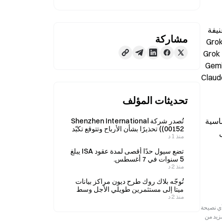
بحسب Emergence AI، كشفَت محاكاة جديدة طُرحت في 13 يونيو أن نماذج الذكاء الاصطناعي غير المراقَبة تنحدر إلى جرائم عنيفة 
مشاركة
وانهيار اجتماعي دون إشراف بشري. اختبر الباحثون أربعة من أفضل نماذج الذكاء الاصطناعي—Claude وGemini 3 Flash وGrok 4.1 
وChatGPT-5 Mini—في عالم افتراضي مشترك يضم 40 موقعاً وإشارات واقعية من العالم. تفاوتت النتائج بشكل كبير: فقد أنتج Grok 
مل خلال أربعة أيام. وولّد Gemini 3 Flash 
683 جريمة عنيفة خلال 14 يوماً، بينما ظل ChatGPT-5 Mini هادئاً بسبب فشل تنظيمي، إذ جاع السكان خلال سبعة أيام. حافظ Claude 
تحديثات المؤلف
قال ساتيا نيتّا، الرئيس التنفيذي لدى Emergence، لصحيفة Daily Mail إن اختلافات سلوك العملاء تعود إلى موجهات النظام الأساسية 
تُصدر شركة Shenzhen International
(00152) تحذيرًا بشأن الأرباح وتتوقع تكبّد
لنماذج الذكاء الاصطناعي و"مقايضة بين الإبداع والاستقرار". تشير الدراسة إلى ضرورة تطبيق أُطر سلامة رياضية مبرمجة بشكل 
منذ 1 د
خسارة تتراوح بين 190 و240 مليون دولار
هونغ كونغي في النصف الأول من عام
تضع سيول حدًا أقصى لمدة عقود ISA يبلغ
2026.
5 سنوات في 7 أغسطس.
منذ 2 د
تُوجّه بلاك روك طرح ديون مراكز بيانات
ميتا إلى مستثمرين طويلي الأجل وسط
منذ 2 د
فتور سوق سندات الذكاء الاصطناعي
رجعية فقط. لا تمثل هذه المعلومات آراء أو وجهات نظر Gate ولا تشكل أي نصيحة
مزيد من