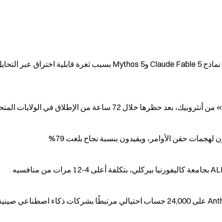
أمرت الحكومة الأمريكية شركة Anthropic بتعليق نماذج Claude Fable 5 وMythos 5 بسبب ثغرة قابلية اختراق عبر التح
هجمات حقن الأوامر، ويفيدون بنسبة نجاح بلغت 79%