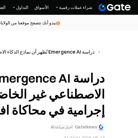
شراء عملات رقمية
الأسواق
التداول
العق
يبدو أنك تتصفح موقعنا من الولاي
أخبار
عاجل
دراسة Emergence AI تُظهر أن نماذج الذكاء الاصطناعي غير الخاضعة للمراقبة تنحدر إلى موجات إجرامية في محاكاة افتراضية
الاصطناعي غير الخاضع
إجرامية في محاكاة اف
GateNews
أخبار صناعة AI