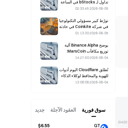
تداول لـ bStocks في الساعة
20:00 بتوقيت UTC+8، من
2026-08-05 02:33:45
دون رسوم مُصنِّع.
تورّط كبير مسؤولي التكنولوجيا
في شركة Coinkite في حادثة
استغلال ثغرة في Coldcard،
2026-08-05 01:13:30
ما أدى إلى أربع موجات من
الهجمات وخسائر بلغت 114
يوضح Binance Alpha آلية
مليون دولار.
توزيع مكافآت MarsCoin:
تُرسل المكافآت تلقائيًا إلى
2026-08-04 14:27:50
حاملي المحافظ، بينما يحصل
مستخدمو منصات التداول
تُطلق Cloudflare اليوم أدوات
المركزية على SPCXB بشرط
للهوية والمحافظ لوكلاء الذكاء
بلوغ متوسط شهري لا يقل عن
الاصطناعي.
2026-08-04 13:06:08
10,000.
سوق فوریة
العقود الآجلة
جديد
0/400
$6.55
GT