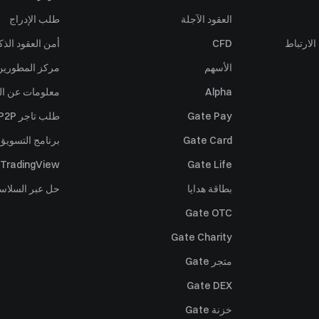
العقود الآجلة
طلب الإدراج
لارتباط
CFD
أمن العقود الذك
الأسهم
مركز المطورين (PI
Alpha
معلومات عن ال
Gate Pay
طلب تاجر P2P
Gate Card
برنامج التسويق 
TradingView
Gate Life
بطاقة هدايا
حل عبر السلاس
Gate OTC
Gate Charity
متجر Gate
Gate DEX
خزنة Gate